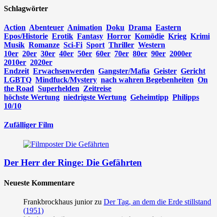
Schlagwörter
Action
Abenteuer
Animation
Doku
Drama
Eastern
Epos/Historie
Erotik
Fantasy
Horror
Komödie
Krieg
Krimi
Musik
Romanze
Sci-Fi
Sport
Thriller
Western
10er
20er
30er
40er
50er
60er
70er
80er
90er
2000er
2010er
2020er
Endzeit
Erwachsenwerden
Gangster/Mafia
Geister
Gericht
LGBTQ
Mindfuck/Mystery
nach wahren Begebenheiten
On
the Road
Superhelden
Zeitreise
höchste Wertung
niedrigste Wertung
Geheimtipp
Philipps
10/10
Zufälliger Film
Der Herr der Ringe: Die Gefährten
Neueste Kommentare
Frankbrockhaus junior
zu
Der Tag, an dem die Erde stillstand
(1951)