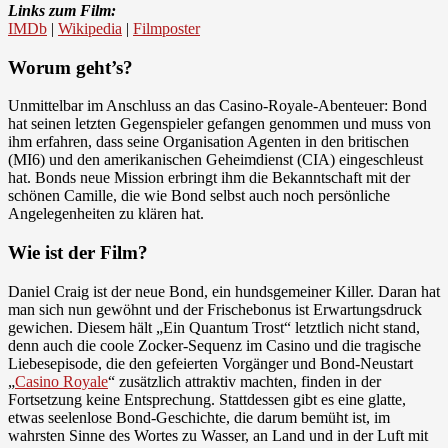
Links zum Film:
IMDb
|
Wikipedia
|
Filmposter
Worum geht’s?
Unmittelbar im Anschluss an das Casino-Royale-Abenteuer: Bond
hat seinen letzten Gegenspieler gefangen genommen und muss von
ihm erfahren, dass seine Organisation Agenten in den britischen
(MI6) und den amerikanischen Geheimdienst (CIA) eingeschleust
hat. Bonds neue Mission erbringt ihm die Bekanntschaft mit der
schönen Camille, die wie Bond selbst auch noch persönliche
Angelegenheiten zu klären hat.
Wie ist der Film?
Daniel Craig ist der neue Bond, ein hundsgemeiner Killer. Daran hat
man sich nun gewöhnt und der Frischebonus ist Erwartungsdruck
gewichen. Diesem hält „Ein Quantum Trost“ letztlich nicht stand,
denn auch die coole Zocker-Sequenz im Casino und die tragische
Liebesepisode, die den gefeierten Vorgänger und Bond-Neustart
„
Casino Royale
“ zusätzlich attraktiv machten, finden in der
Fortsetzung keine Entsprechung. Stattdessen gibt es eine glatte,
etwas seelenlose Bond-Geschichte, die darum bemüht ist, im
wahrsten Sinne des Wortes zu Wasser, an Land und in der Luft mit