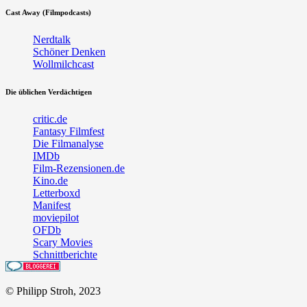
Cast Away (Filmpodcasts)
Nerdtalk
Schöner Denken
Wollmilchcast
Die üblichen Verdächtigen
critic.de
Fantasy Filmfest
Die Filmanalyse
IMDb
Film-Rezensionen.de
Kino.de
Letterboxd
Manifest
moviepilot
OFDb
Scary Movies
Schnittberichte
© Philipp Stroh, 2023