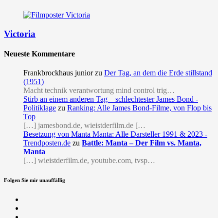
Victoria
Neueste Kommentare
Frankbrockhaus junior
zu
Der Tag, an dem die Erde stillstand
(1951)
Macht technik verantwortung mind control trig…
Stirb an einem anderen Tag – schlechtester James Bond -
Politiklage
zu
Ranking: Alle James Bond-Filme, von Flop bis
Top
[…] jamesbond.de, wieistderfilm.de […
Besetzung von Manta Manta: Alle Darsteller 1991 & 2023 -
Trendposten.de
zu
Battle: Manta – Der Film vs. Manta,
Manta
[…] wieistderfilm.de, youtube.com, tvsp…
Folgen Sie mir unauffällig
Facebook
Twitter
RSS