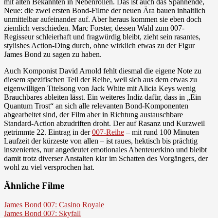
mit alten Bekannten in Nebenrollen. Das ist auch das Spannende,
Neue: die zwei ersten Bond-Filme der neuen Ära bauen inhaltlich
unmittelbar aufeinander auf. Aber heraus kommen sie eben doch
ziemlich verschieden. Marc Forster, dessen Wahl zum 007-
Regisseur schleierhaft und fragwürdig bleibt, zieht sein rasantes,
stylishes Action-Ding durch, ohne wirklich etwas zu der Figur
James Bond zu sagen zu haben.
Auch Komponist David Arnold fehlt diesmal die eigene Note zu
diesem spezifischen Teil der Reihe, weil sich aus dem etwas zu
eigenwilligen Titelsong von Jack White mit Alicia Keys wenig
Brauchbares ableiten lässt. Ein weiteres Indiz dafür, dass in „Ein
Quantum Trost“ an sich alle relevanten Bond-Komponenten
abgearbeitet sind, der Film aber in Richtung austauschbare
Standard-Action abzudriften droht. Der auf Rasanz und Kurzweil
getrimmte 22. Eintrag in der
007-Reihe
– mit rund 100 Minuten
Laufzeit der kürzeste von allen – ist raues, hektisch bis prächtig
inszeniertes, nur angedeutet emotionales Abenteuerkino und bleibt
damit trotz diverser Anstalten klar im Schatten des Vorgängers, der
wohl zu viel versprochen hat.
Ähnliche Filme
James Bond 007: Casino Royale
James Bond 007: Skyfall