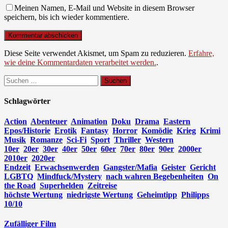
Meinen Namen, E-Mail und Website in diesem Browser
speichern, bis ich wieder kommentiere.
Diese Seite verwendet Akismet, um Spam zu reduzieren.
Erfahre,
wie deine Kommentardaten verarbeitet werden.
.
Suchen
nach:
Schlagwörter
Action
Abenteuer
Animation
Doku
Drama
Eastern
Epos/Historie
Erotik
Fantasy
Horror
Komödie
Krieg
Krimi
Musik
Romanze
Sci-Fi
Sport
Thriller
Western
10er
20er
30er
40er
50er
60er
70er
80er
90er
2000er
2010er
2020er
Endzeit
Erwachsenwerden
Gangster/Mafia
Geister
Gericht
LGBTQ
Mindfuck/Mystery
nach wahren Begebenheiten
On
the Road
Superhelden
Zeitreise
höchste Wertung
niedrigste Wertung
Geheimtipp
Philipps
10/10
Zufälliger Film