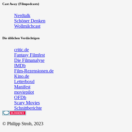
Cast Away (Filmpodcasts)
Nerdtalk
Schöner Denken
Wollmilchcast
Die üblichen Verdächtigen
critic.de
Fantasy Filmfest
Die Filmanalyse
IMDb
Film-Rezensionen.de
Kino.de
Letterboxd
Manifest
moviepilot
OFDb
Scary Movies
Schnittberichte
© Philipp Stroh, 2023