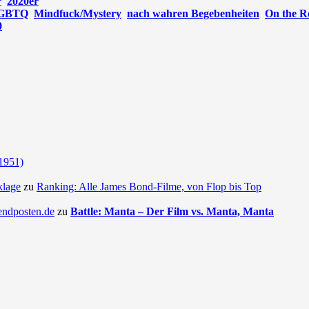
r
2020er
GBTQ
Mindfuck/Mystery
nach wahren Begebenheiten
On the R
0
(1951)
klage
zu
Ranking: Alle James Bond-Filme, von Flop bis Top
endposten.de
zu
Battle: Manta – Der Film vs. Manta, Manta