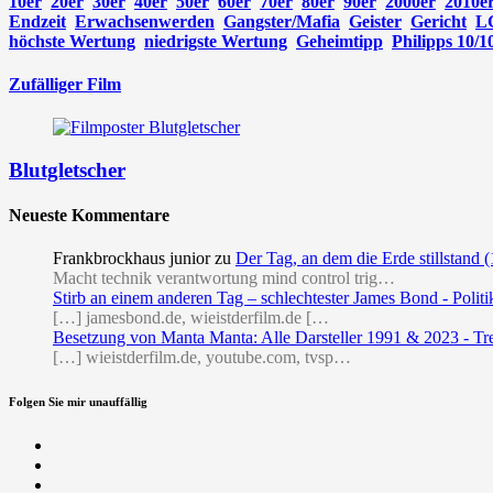
10er
20er
30er
40er
50er
60er
70er
80er
90er
2000er
2010e
Endzeit
Erwachsenwerden
Gangster/Mafia
Geister
Gericht
L
höchste Wertung
niedrigste Wertung
Geheimtipp
Philipps 10/1
Zufälliger Film
Blutgletscher
Neueste Kommentare
Frankbrockhaus junior
zu
Der Tag, an dem die Erde stillstand 
Macht technik verantwortung mind control trig…
Stirb an einem anderen Tag – schlechtester James Bond - Politi
[…] jamesbond.de, wieistderfilm.de […
Besetzung von Manta Manta: Alle Darsteller 1991 & 2023 - Tr
[…] wieistderfilm.de, youtube.com, tvsp…
Folgen Sie mir unauffällig
Facebook
Twitter
RSS