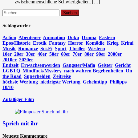
zwischenmenschliche Schwierigkeiten. […]
Suchen
nach:
Schlagwörter
Action
Abenteuer
Animation
Doku
Drama
Eastern
Epos/Historie
Erotik
Fantasy
Horror
Komödie
Krieg
Krimi
Musik
Romanze
Sci-Fi
Sport
Thriller
Western
10er
20er
30er
40er
50er
60er
70er
80er
90er
2000er
2010er
2020er
Endzeit
Erwachsenwerden
Gangster/Mafia
Geister
Gericht
LGBTQ
Mindfuck/Mystery
nach wahren Begebenheiten
On
the Road
Superhelden
Zeitreise
höchste Wertung
niedrigste Wertung
Geheimtipp
Philipps
10/10
Zufälliger Film
Sprich mit ihr
Neueste Kommentare