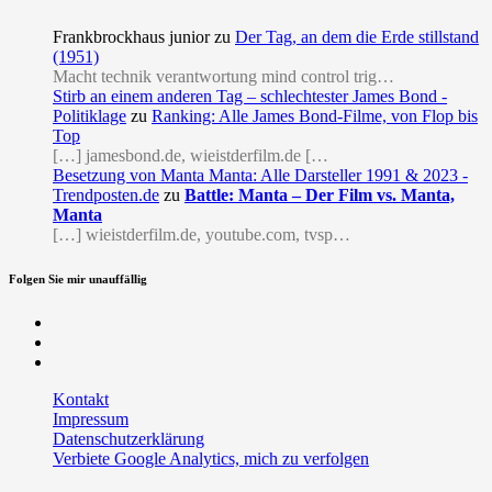
Frankbrockhaus junior
zu
Der Tag, an dem die Erde stillstand
(1951)
Macht technik verantwortung mind control trig…
Stirb an einem anderen Tag – schlechtester James Bond -
Politiklage
zu
Ranking: Alle James Bond-Filme, von Flop bis
Top
[…] jamesbond.de, wieistderfilm.de […
Besetzung von Manta Manta: Alle Darsteller 1991 & 2023 -
Trendposten.de
zu
Battle: Manta – Der Film vs. Manta,
Manta
[…] wieistderfilm.de, youtube.com, tvsp…
Folgen Sie mir unauffällig
Facebook
Twitter
RSS
Kontakt
Impressum
Datenschutzerklärung
Verbiete Google Analytics, mich zu verfolgen