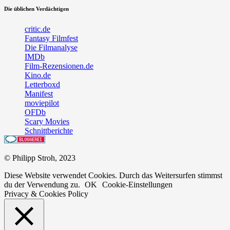
Die üblichen Verdächtigen
critic.de
Fantasy Filmfest
Die Filmanalyse
IMDb
Film-Rezensionen.de
Kino.de
Letterboxd
Manifest
moviepilot
OFDb
Scary Movies
Schnittberichte
© Philipp Stroh, 2023
Diese Website verwendet Cookies. Durch das Weitersurfen stimmst
du der Verwendung zu.
OK
Cookie-Einstellungen
Privacy & Cookies Policy