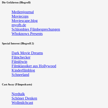
Die Gefährten (Blogroll)
Medienjournal
Moviecops
Moviescape.blog
myofb.de
Schlombies Filmbesprechungen
Whoknows Presents
Special Interest (Blogroll 2)
Dark Movie Dreams
Filmchecker
Filmlöwin
Filmklassiker aus Hollywood
Kinderfilmblog
Schneeland
Cast Away (Filmpodcasts)
Nerdtalk
Schöner Denken
Wollmilchcast