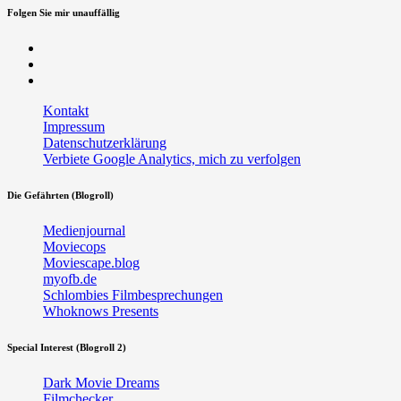
Folgen Sie mir unauffällig
Facebook
Twitter
RSS
Kontakt
Impressum
Datenschutzerklärung
Verbiete Google Analytics, mich zu verfolgen
Die Gefährten (Blogroll)
Medienjournal
Moviecops
Moviescape.blog
myofb.de
Schlombies Filmbesprechungen
Whoknows Presents
Special Interest (Blogroll 2)
Dark Movie Dreams
Filmchecker