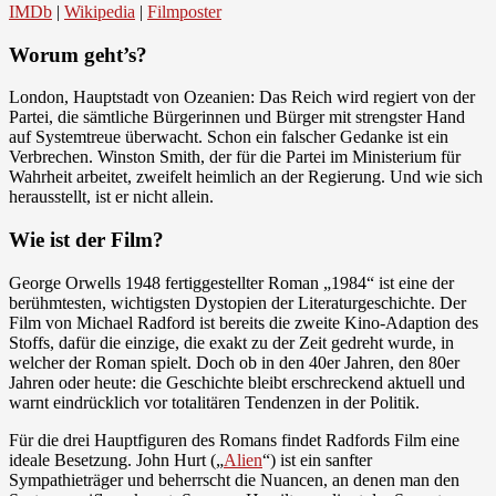
IMDb
|
Wikipedia
|
Filmposter
Worum geht’s?
London, Hauptstadt von Ozeanien: Das Reich wird regiert von der
Partei, die sämtliche Bürgerinnen und Bürger mit strengster Hand
auf Systemtreue überwacht. Schon ein falscher Gedanke ist ein
Verbrechen. Winston Smith, der für die Partei im Ministerium für
Wahrheit arbeitet, zweifelt heimlich an der Regierung. Und wie sich
herausstellt, ist er nicht allein.
Wie ist der Film?
George Orwells 1948 fertiggestellter Roman „1984“ ist eine der
berühmtesten, wichtigsten Dystopien der Literaturgeschichte. Der
Film von Michael Radford ist bereits die zweite Kino-Adaption des
Stoffs, dafür die einzige, die exakt zu der Zeit gedreht wurde, in
welcher der Roman spielt. Doch ob in den 40er Jahren, den 80er
Jahren oder heute: die Geschichte bleibt erschreckend aktuell und
warnt eindrücklich vor totalitären Tendenzen in der Politik.
Für die drei Hauptfiguren des Romans findet Radfords Film eine
ideale Besetzung. John Hurt („
Alien
“) ist ein sanfter
Sympathieträger und beherrscht die Nuancen, an denen man den