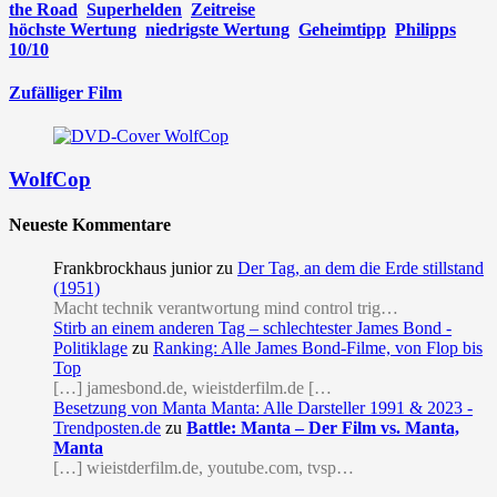
the Road
Superhelden
Zeitreise
höchste Wertung
niedrigste Wertung
Geheimtipp
Philipps
10/10
Zufälliger Film
WolfCop
Neueste Kommentare
Frankbrockhaus junior
zu
Der Tag, an dem die Erde stillstand
(1951)
Macht technik verantwortung mind control trig…
Stirb an einem anderen Tag – schlechtester James Bond -
Politiklage
zu
Ranking: Alle James Bond-Filme, von Flop bis
Top
[…] jamesbond.de, wieistderfilm.de […
Besetzung von Manta Manta: Alle Darsteller 1991 & 2023 -
Trendposten.de
zu
Battle: Manta – Der Film vs. Manta,
Manta
[…] wieistderfilm.de, youtube.com, tvsp…