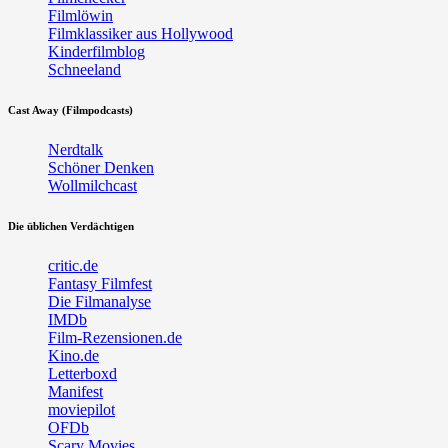
Filmlöwin
Filmklassiker aus Hollywood
Kinderfilmblog
Schneeland
Cast Away (Filmpodcasts)
Nerdtalk
Schöner Denken
Wollmilchcast
Die üblichen Verdächtigen
critic.de
Fantasy Filmfest
Die Filmanalyse
IMDb
Film-Rezensionen.de
Kino.de
Letterboxd
Manifest
moviepilot
OFDb
Scary Movies