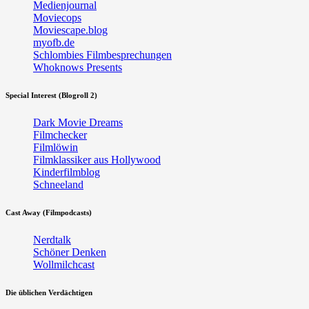
Medienjournal
Moviecops
Moviescape.blog
myofb.de
Schlombies Filmbesprechungen
Whoknows Presents
Special Interest (Blogroll 2)
Dark Movie Dreams
Filmchecker
Filmlöwin
Filmklassiker aus Hollywood
Kinderfilmblog
Schneeland
Cast Away (Filmpodcasts)
Nerdtalk
Schöner Denken
Wollmilchcast
Die üblichen Verdächtigen