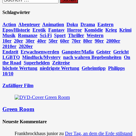
nach:
Schlagwörter
Action
Abenteuer
Animation
Doku
Drama
Eastern
Epos/Historie
Erotik
Fantasy
Horror
Komödie
Krieg
Krimi
Musik
Romanze
Sci-Fi
Sport
Thriller
Western
10er
20er
30er
40er
50er
60er
70er
80er
90er
2000er
2010er
2020er
Endzeit
Erwachsenwerden
Gangster/Mafia
Geister
Gericht
LGBTQ
Mindfuck/Mystery
nach wahren Begebenheiten
On
the Road
Superhelden
Zeitreise
höchste Wertung
niedrigste Wertung
Geheimtipp
Philipps
10/10
Zufälliger Film
Green Room
Neueste Kommentare
Frankbrockhaus junior
zu
Der Tag, an dem die Erde stillstand