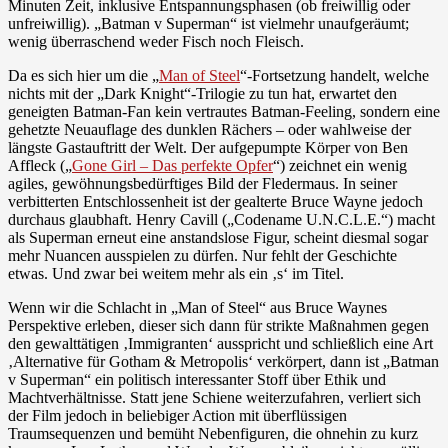
Minuten Zeit, inklusive Entspannungsphasen (ob freiwillig oder
unfreiwillig). „Batman v Superman“ ist vielmehr unaufgeräumt;
wenig überraschend weder Fisch noch Fleisch.
Da es sich hier um die „
Man of Steel
“-Fortsetzung handelt, welche
nichts mit der „Dark Knight“-Trilogie zu tun hat, erwartet den
geneigten Batman-Fan kein vertrautes Batman-Feeling, sondern eine
gehetzte Neuauflage des dunklen Rächers – oder wahlweise der
längste Gastauftritt der Welt. Der aufgepumpte Körper von Ben
Affleck („
Gone Girl – Das perfekte Opfer
“) zeichnet ein wenig
agiles, gewöhnungsbedürftiges Bild der Fledermaus. In seiner
verbitterten Entschlossenheit ist der gealterte Bruce Wayne jedoch
durchaus glaubhaft. Henry Cavill („Codename U.N.C.L.E.“) macht
als Superman erneut eine anstandslose Figur, scheint diesmal sogar
mehr Nuancen ausspielen zu dürfen. Nur fehlt der Geschichte
etwas. Und zwar bei weitem mehr als ein ‚s‘ im Titel.
Wenn wir die Schlacht in „Man of Steel“ aus Bruce Waynes
Perspektive erleben, dieser sich dann für strikte Maßnahmen gegen
den gewalttätigen ‚Immigranten‘ ausspricht und schließlich eine Art
‚Alternative für Gotham & Metropolis‘ verkörpert, dann ist „Batman
v Superman“ ein politisch interessanter Stoff über Ethik und
Machtverhältnisse. Statt jene Schiene weiterzufahren, verliert sich
der Film jedoch in beliebiger Action mit überflüssigen
Traumsequenzen und bemüht Nebenfiguren, die ohnehin zu kurz