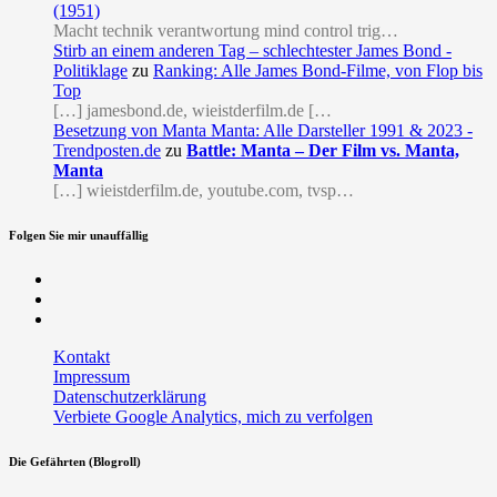
(1951)
Macht technik verantwortung mind control trig…
Stirb an einem anderen Tag – schlechtester James Bond -
Politiklage
zu
Ranking: Alle James Bond-Filme, von Flop bis
Top
[…] jamesbond.de, wieistderfilm.de […
Besetzung von Manta Manta: Alle Darsteller 1991 & 2023 -
Trendposten.de
zu
Battle: Manta – Der Film vs. Manta,
Manta
[…] wieistderfilm.de, youtube.com, tvsp…
Folgen Sie mir unauffällig
Facebook
Twitter
RSS
Kontakt
Impressum
Datenschutzerklärung
Verbiete Google Analytics, mich zu verfolgen
Die Gefährten (Blogroll)