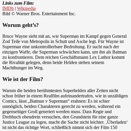
Links zum Film:
IMDb
|
Wikipedia
Bild © Warner Bros. Entertainment Inc.
Worum geht’s?
Bruce Wayne sieht mit an, wie Superman im Kampf gegen General
Zod Teile von Metropolis in Schutt und Asche legt. Für Wayne ist
Superman eine unkontrollierbare Bedrohung. Er sucht nach der
einzigen Waffe, die Superman schwächen kann, um ihn als Batman
zu konfrontieren. Dem reichen Geschäftsmann Lex Luthor kommt
die Rivalität gelegen, denn beide Helden stehen seinem
Machthunger im Weg.
Wie ist der Film?
Warum die beiden berühmtesten Superhelden aller Zeiten nicht
schon früher in einem Realfilm aufeinandertrafen, wie in unzähligen
Comics, lässt „Batman v Superman“ erahnen: Es ist schier
unmöglich, beiden Charakteren gerecht zu werden, während ein
gegenseitiger Groll generiert werden muss. Dass Regie und
Drehbuch obendrein versuchen, den Grundstein für eine ganze
Justice League zu legen, macht die Sache nicht leichter. ‚Überladen‘
ist nicht das richtige Wort, schließlich nimmt sich der Film 150