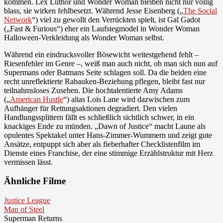
kommen. Lex Luthor und Wonder Woman bleiben nicht nur völlig
blass, sie wirken fehlbesetzt. Während Jesse Eisenberg („
The Social
Network
“) viel zu gewollt den Verrückten spielt, ist Gal Gadot
(„Fast & Furious“) eher ein Laufstegmodel in Wonder Woman
Halloween-Verkleidung als Wonder Woman selbst.
Während ein eindrucksvoller Bösewicht weitestgehend fehlt –
Riesenfehler im Genre –, weiß man auch nicht, ob man sich nun auf
Supermans oder Batmans Seite schlagen soll. Da die beiden eine
recht unreflektierte Rabauken-Beziehung pflegen, bleibt fast nur
teilnahmsloses Zusehen. Die hochtalentierte Amy Adams
(„
American Hustle
“) alias Lois Lane wird dazwischen zum
Aufhänger für Rettungsaktionen degradiert. Den vielen
Handlungssplittern fällt es schließlich sichtlich schwer, in ein
knackiges Ende zu münden. „Dawn of Justice“ macht Laune als
opulentes Spektakel unter Hans-Zimmer-Wummern und zeigt gute
Ansätze, entpuppt sich aber als fieberhafter Checklistenfilm im
Dienste eines Franchise, der eine stimmige Erzählstruktur mit Herz
vermissen lässt.
Ähnliche Filme
Justice League
Man of Steel
Superman Returns