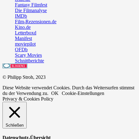
Fantasy Filmfest
Die Filmanalyse
IMDb
Film-Rezensionen.de
Kino.de
Letterboxd
Manifest
moviepilot
OFDb
Scary Movies
Schnittberichte
© Philipp Stroh, 2023
Diese Website verwendet Cookies. Durch das Weitersurfen stimmst
du der Verwendung zu.
OK
Cookie-Einstellungen
Privacy & Cookies Policy
Schließen
Datenschutz-Übersicht