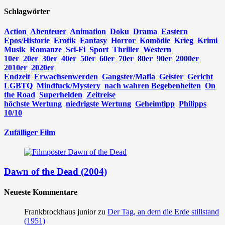
Schlagwörter
Action
Abenteuer
Animation
Doku
Drama
Eastern
Epos/Historie
Erotik
Fantasy
Horror
Komödie
Krieg
Krimi
Musik
Romanze
Sci-Fi
Sport
Thriller
Western
10er
20er
30er
40er
50er
60er
70er
80er
90er
2000er
2010er
2020er
Endzeit
Erwachsenwerden
Gangster/Mafia
Geister
Gericht
LGBTQ
Mindfuck/Mystery
nach wahren Begebenheiten
On
the Road
Superhelden
Zeitreise
höchste Wertung
niedrigste Wertung
Geheimtipp
Philipps
10/10
Zufälliger Film
Dawn of the Dead (2004)
Neueste Kommentare
Frankbrockhaus junior
zu
Der Tag, an dem die Erde stillstand
(1951)