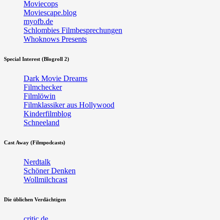
Moviecops
Moviescape.blog
myofb.de
Schlombies Filmbesprechungen
Whoknows Presents
Special Interest (Blogroll 2)
Dark Movie Dreams
Filmchecker
Filmlöwin
Filmklassiker aus Hollywood
Kinderfilmblog
Schneeland
Cast Away (Filmpodcasts)
Nerdtalk
Schöner Denken
Wollmilchcast
Die üblichen Verdächtigen
critic.de