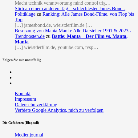
Macht technik verantwortung mind control trig…
Stirb an einem anderen Tag – schlechtester James Bond -
Politiklage
zu
Ranking: Alle James Bond-Filme, von Flop bis
Top
[…] jamesbond.de, wieistderfilm.de […
Besetzung von Manta Manta: Alle Darsteller 1991 & 2023 -
Trendposten.de
zu
Battle: Manta – Der Film vs. Manta,
Manta
[…] wieistderfilm.de, youtube.com, tvsp…
Folgen Sie mir unauffällig
Facebook
Twitter
RSS
Kontakt
Impressum
Datenschutzerklärung
Verbiete Google Analytics, mich zu verfolgen
Die Gefährten (Blogroll)
Medienjournal