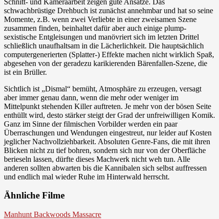
Schnitt- und Kameraarbeit zeigen gute Ansätze. Das
schwachbrüstige Drehbuch ist zunächst annehmbar und hat so seine
Momente, z.B. wenn zwei Verliebte in einer zweisamen Szene
zusammen finden, beinhaltet dafür aber auch einige plump-
sexistische Entgleisungen und manövriert sich im letzten Drittel
schließlich unaufhaltsam in die Lächerlichkeit. Die hauptsächlich
computergenerierten (Splatter-) Effekte machen nicht wirklich Spaß,
abgesehen von der geradezu karikierenden Bärenfallen-Szene, die
ist ein Brüller.
Sichtlich ist „Dismal“ bemüht, Atmosphäre zu erzeugen, versagt
aber immer genau dann, wenn die mehr oder weniger im
Mittelpunkt stehenden Killer auftreten. Je mehr von der bösen Seite
enthüllt wird, desto stärker steigt der Grad der unfreiwilligen Komik.
Ganz im Sinne der filmischen Vorbilder werden ein paar
Überraschungen und Wendungen eingestreut, nur leider auf Kosten
jeglicher Nachvollziehbarkeit. Absoluten Genre-Fans, die mit ihren
Blicken nicht zu tief bohren, sondern sich nur von der Oberfläche
berieseln lassen, dürfte dieses Machwerk nicht weh tun. Alle
anderen sollten abwarten bis die Kannibalen sich selbst auffressen
und endlich mal wieder Ruhe im Hinterwald herrscht.
Ähnliche Filme
Manhunt Backwoods Massacre