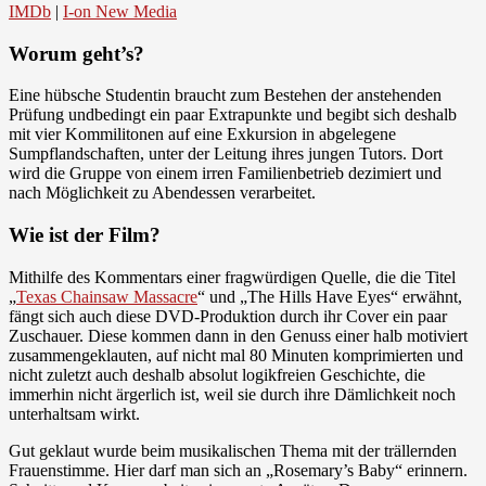
IMDb
|
I-on New Media
Worum geht’s?
Eine hübsche Studentin braucht zum Bestehen der anstehenden
Prüfung undbedingt ein paar Extrapunkte und begibt sich deshalb
mit vier Kommilitonen auf eine Exkursion in abgelegene
Sumpflandschaften, unter der Leitung ihres jungen Tutors. Dort
wird die Gruppe von einem irren Familienbetrieb dezimiert und
nach Möglichkeit zu Abendessen verarbeitet.
Wie ist der Film?
Mithilfe des Kommentars einer fragwürdigen Quelle, die die Titel
„
Texas Chainsaw Massacre
“ und „The Hills Have Eyes“ erwähnt,
fängt sich auch diese DVD-Produktion durch ihr Cover ein paar
Zuschauer. Diese kommen dann in den Genuss einer halb motiviert
zusammengeklauten, auf nicht mal 80 Minuten komprimierten und
nicht zuletzt auch deshalb absolut logikfreien Geschichte, die
immerhin nicht ärgerlich ist, weil sie durch ihre Dämlichkeit noch
unterhaltsam wirkt.
Gut geklaut wurde beim musikalischen Thema mit der trällernden
Frauenstimme. Hier darf man sich an „Rosemary’s Baby“ erinnern.