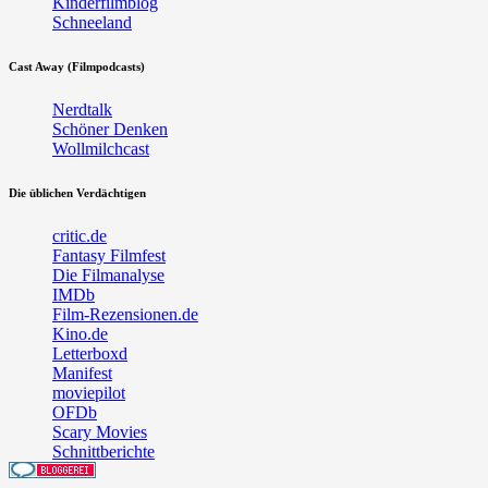
Kinderfilmblog
Schneeland
Cast Away (Filmpodcasts)
Nerdtalk
Schöner Denken
Wollmilchcast
Die üblichen Verdächtigen
critic.de
Fantasy Filmfest
Die Filmanalyse
IMDb
Film-Rezensionen.de
Kino.de
Letterboxd
Manifest
moviepilot
OFDb
Scary Movies
Schnittberichte