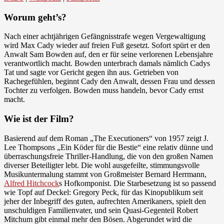
Worum geht’s?
Nach einer achtjährigen Gefängnisstrafe wegen Vergewaltigung
wird Max Cady wieder auf freien Fuß gesetzt. Sofort spürt er den
Anwalt Sam Bowden auf, den er für seine verlorenen Lebensjahre
verantwortlich macht. Bowden unterbrach damals nämlich Cadys
Tat und sagte vor Gericht gegen ihn aus. Getrieben von
Rachegefühlen, beginnt Cady den Anwalt, dessen Frau und dessen
Tochter zu verfolgen. Bowden muss handeln, bevor Cady ernst
macht.
Wie ist der Film?
Basierend auf dem Roman „The Executioners“ von 1957 zeigt J.
Lee Thompsons „Ein Köder für die Bestie“ eine relativ dünne und
überraschungsfreie Thriller-Handlung, die von den großen Namen
diverser Beteiligter lebt. Die wohl ausgefeilte, stimmungsvolle
Musikuntermalung stammt von Großmeister Bernard Herrmann,
Alfred Hitchcock
s Hofkomponist. Die Starbesetzung ist so passend
wie Topf auf Deckel: Gregory Peck, für das Kinopublikum seit
jeher der Inbegriff des guten, aufrechten Amerikaners, spielt den
unschuldigen Familienvater, und sein Quasi-Gegenteil Robert
Mitchum gibt einmal mehr den Bösen. Abgerundet wird die