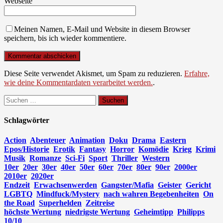
Webseite
Meinen Namen, E-Mail und Website in diesem Browser
speichern, bis ich wieder kommentiere.
Diese Seite verwendet Akismet, um Spam zu reduzieren.
Erfahre,
wie deine Kommentardaten verarbeitet werden.
.
Suchen
nach:
Schlagwörter
Action
Abenteuer
Animation
Doku
Drama
Eastern
Epos/Historie
Erotik
Fantasy
Horror
Komödie
Krieg
Krimi
Musik
Romanze
Sci-Fi
Sport
Thriller
Western
10er
20er
30er
40er
50er
60er
70er
80er
90er
2000er
2010er
2020er
Endzeit
Erwachsenwerden
Gangster/Mafia
Geister
Gericht
LGBTQ
Mindfuck/Mystery
nach wahren Begebenheiten
On
the Road
Superhelden
Zeitreise
höchste Wertung
niedrigste Wertung
Geheimtipp
Philipps
10/10