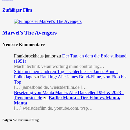
Zufälliger Film
Marvel’s The Avengers
Neueste Kommentare
Frankbrockhaus junior
zu
Der Tag, an dem die Erde stillstand
(1951)
Macht technik verantwortung mind control trig…
Stirb an einem anderen Tag – schlechtester James Bond -
Politiklage
zu
Ranking: Alle James Bond-Filme, von Flop bis
Top
[…] jamesbond.de, wieistderfilm.de […
Besetzung von Manta Manta: Alle Darsteller 1991 & 2023 -
Trendposten.de
zu
Battle: Manta – Der Film vs. Manta,
Manta
[…] wieistderfilm.de, youtube.com, tvsp…
Folgen Sie mir unauffällig