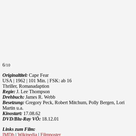
6
/10
Originaltitel:
Cape Fear
USA | 1962 | 101 Min. | FSK: ab 16
Thriller, Romanadaption
Regie:
J. Lee Thompson
Drehbuch:
James R. Webb
Besetzung:
Gregory Peck, Robert Mitchum, Polly Bergen, Lori
Martin u.a.
Kinostart:
17.08.62
DVD/Blu-Ray VÖ:
18.12.01
Links zum Film:
IMDb
|
Wikipedia
|
Filmposter