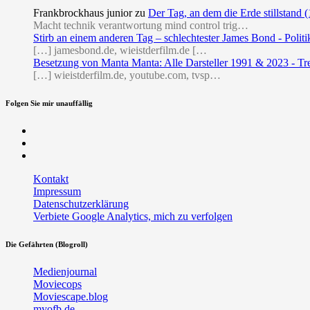
Frankbrockhaus junior
zu
Der Tag, an dem die Erde stillstand 
Macht technik verantwortung mind control trig…
Stirb an einem anderen Tag – schlechtester James Bond - Politi
[…] jamesbond.de, wieistderfilm.de […
Besetzung von Manta Manta: Alle Darsteller 1991 & 2023 - Tr
[…] wieistderfilm.de, youtube.com, tvsp…
Folgen Sie mir unauffällig
Facebook
Twitter
RSS
Kontakt
Impressum
Datenschutzerklärung
Verbiete Google Analytics, mich zu verfolgen
Die Gefährten (Blogroll)
Medienjournal
Moviecops
Moviescape.blog
myofb.de