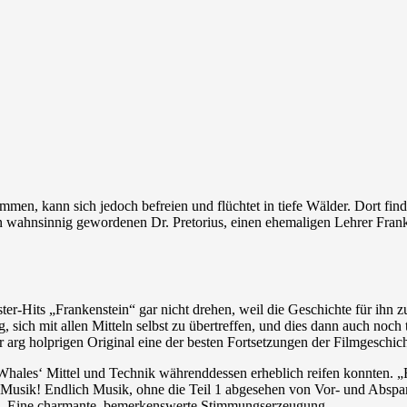
n, kann sich jedoch befreien und flüchtet in tiefe Wälder. Dort finde
den wahnsinnig gewordenen Dr. Pretorius, einen ehemaligen Lehrer Frank
er-Hits „Frankenstein“ gar nicht drehen, weil die Geschichte für ihn z
sich mit allen Mitteln selbst zu übertreffen, und dies dann auch noch t
 arg holprigen Original eine der besten Fortsetzungen der Filmgeschich
l Whales‘ Mittel und Technik währenddessen erheblich reifen konnten.
 Musik! Endlich Musik, ohne die Teil 1 abgesehen von Vor- und Abspa
mmig. Eine charmante, bemerkenswerte Stimmungserzeugung.