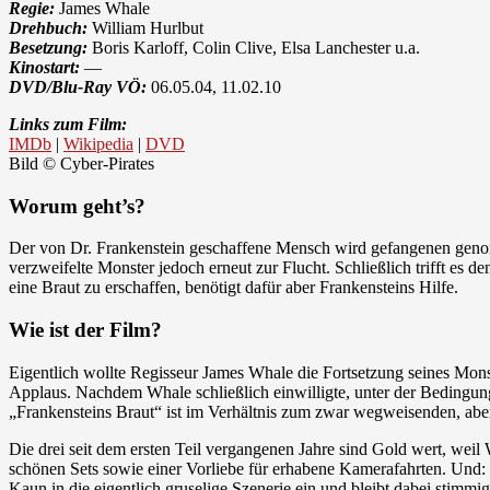
Regie:
James Whale
Drehbuch:
William Hurlbut
Besetzung:
Boris Karloff, Colin Clive, Elsa Lanchester u.a.
Kinostart:
—
DVD/Blu-Ray VÖ:
06.05.04, 11.02.10
Links zum Film:
IMDb
|
Wikipedia
|
DVD
Bild © Cyber-Pirates
Worum geht’s?
Der von Dr. Frankenstein geschaffene Mensch wird gefangenen genomme
verzweifelte Monster jedoch erneut zur Flucht. Schließlich trifft es 
eine Braut zu erschaffen, benötigt dafür aber Frankensteins Hilfe.
Wie ist der Film?
Eigentlich wollte Regisseur James Whale die Fortsetzung seines Monst
Applaus. Nachdem Whale schließlich einwilligte, unter der Bedingung, 
„Frankensteins Braut“ ist im Verhältnis zum zwar wegweisenden, aber
Die drei seit dem ersten Teil vergangenen Jahre sind Gold wert, wei
schönen Sets sowie einer Vorliebe für erhabene Kamerafahrten. Und:
Kaun in die eigentlich gruselige Szenerie ein und bleibt dabei sti