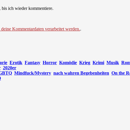
 bis ich wieder kommentiere.
e deine Kommentardaten verarbeitet werden.
.
orie
Erotik
Fantasy
Horror
Komödie
Krieg
Krimi
Musik
Rom
r
2020er
GBTQ
Mindfuck/Mystery
nach wahren Begebenheiten
On the R
0