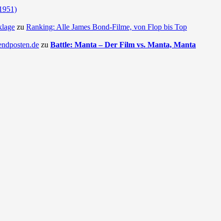
(1951)
klage
zu
Ranking: Alle James Bond-Filme, von Flop bis Top
endposten.de
zu
Battle: Manta – Der Film vs. Manta, Manta