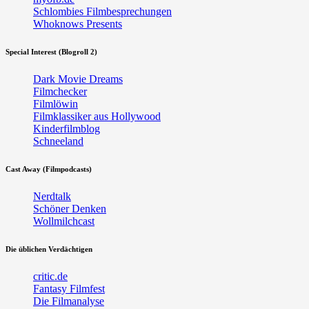
Schlombies Filmbesprechungen
Whoknows Presents
Special Interest (Blogroll 2)
Dark Movie Dreams
Filmchecker
Filmlöwin
Filmklassiker aus Hollywood
Kinderfilmblog
Schneeland
Cast Away (Filmpodcasts)
Nerdtalk
Schöner Denken
Wollmilchcast
Die üblichen Verdächtigen
critic.de
Fantasy Filmfest
Die Filmanalyse