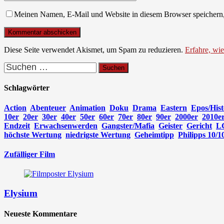
Meinen Namen, E-Mail und Website in diesem Browser speichern,
Diese Seite verwendet Akismet, um Spam zu reduzieren.
Erfahre, wi
Suchen
nach:
Schlagwörter
Action
Abenteuer
Animation
Doku
Drama
Eastern
Epos/Hist
10er
20er
30er
40er
50er
60er
70er
80er
90er
2000er
2010e
Endzeit
Erwachsenwerden
Gangster/Mafia
Geister
Gericht
L
höchste Wertung
niedrigste Wertung
Geheimtipp
Philipps 10/1
Zufälliger Film
Elysium
Neueste Kommentare