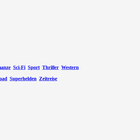
anze
Sci-Fi
Sport
Thriller
Western
oad
Superhelden
Zeitreise