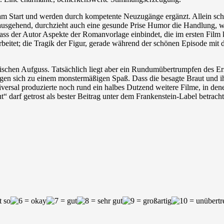
 Start und werden durch kompetente Neuzugänge ergänzt. Allein schon d
usgehend, durchzieht auch eine gesunde Prise Humor die Handlung, wa
 dass der Autor Aspekte der Romanvorlage einbindet, die im ersten Film 
rbeitet; die Tragik der Figur, gerade während der schönen Episode mit d
schen Aufguss. Tatsächlich liegt aber ein Rundumübertrumpfen des Erst
sich zu einem monstermäßigen Spaß. Dass die besagte Braut und ihre 
niversal produzierte noch rund ein halbes Dutzend weitere Filme, in de
 darf getrost als bester Beitrag unter dem Frankenstein-Label betrach