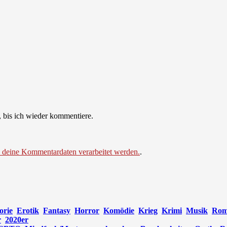
 bis ich wieder kommentiere.
e deine Kommentardaten verarbeitet werden.
.
orie
Erotik
Fantasy
Horror
Komödie
Krieg
Krimi
Musik
Rom
r
2020er