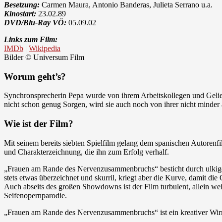
Besetzung:
Carmen Maura, Antonio Banderas, Julieta Serrano u.a.
Kinostart:
23.02.89
DVD/Blu-Ray VÖ:
05.09.02
Links zum Film:
IMDb
|
Wikipedia
Bilder © Universum Film
Worum geht’s?
Synchronsprecherin Pepa wurde von ihrem Arbeitskollegen und Geliebt
nicht schon genug Sorgen, wird sie auch noch von ihrer nicht minder
Wie ist der Film?
Mit seinem bereits siebten Spielfilm gelang dem spanischen Autorenfi
und Charakterzeichnung, die ihn zum Erfolg verhalf.
„Frauen am Rande des Nervenzusammenbruchs“ besticht durch ulkige
stets etwas überzeichnet und skurril, kriegt aber die Kurve, damit d
Auch abseits des großen Showdowns ist der Film turbulent, allein wei
Seifenopernparodie.
„Frauen am Rande des Nervenzusammenbruchs“ ist ein kreativer Wirr