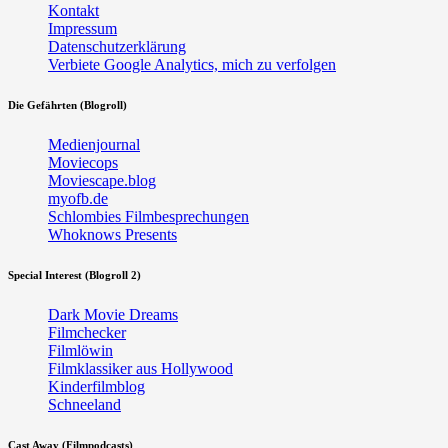
Kontakt
Impressum
Datenschutzerklärung
Verbiete Google Analytics, mich zu verfolgen
Die Gefährten (Blogroll)
Medienjournal
Moviecops
Moviescape.blog
myofb.de
Schlombies Filmbesprechungen
Whoknows Presents
Special Interest (Blogroll 2)
Dark Movie Dreams
Filmchecker
Filmlöwin
Filmklassiker aus Hollywood
Kinderfilmblog
Schneeland
Cast Away (Filmpodcasts)