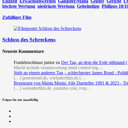
Endzeit
Erwachsenwerden
Gangster/Mafia
Geister
Gericht
L
höchste Wertung
niedrigste Wertung
Geheimtipp
Philipps 10/1
Zufälliger Film
Schloss des Schreckens
Neueste Kommentare
Frankbrockhaus junior
zu
Der Tag, an dem die Erde stillstand 
Macht technik verantwortung mind control trig…
Stirb an einem anderen Tag – schlechtester James Bond - Politi
[…] jamesbond.de, wieistderfilm.de […
Besetzung von Manta Manta: Alle Darsteller 1991 & 2023 - Tr
[…] wieistderfilm.de, youtube.com, tvsp…
Folgen Sie mir unauffällig
Facebook
Twitter
RSS