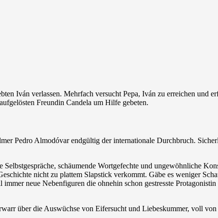
en Iván verlassen. Mehrfach versucht Pepa, Iván zu erreichen und erf
 aufgelösten Freundin Candela um Hilfe gebeten.
lmer Pedro Almodóvar endgültig der internationale Durchbruch. Sicherl
 Selbstgespräche, schäumende Wortgefechte und ungewöhnliche Konste
ie Geschichte nicht zu plattem Slapstick verkommt. Gäbe es weniger Sch
l immer neue Nebenfiguren die ohnehin schon gestresste Protagonistin 
warr über die Auswüchse von Eifersucht und Liebeskummer, voll von k