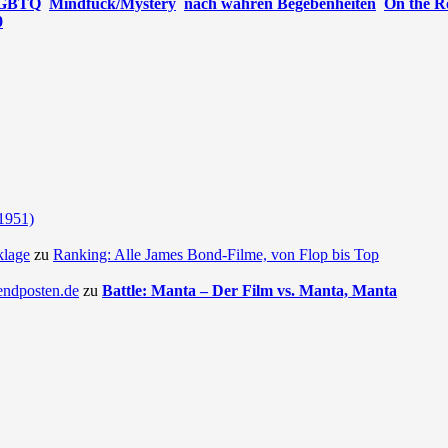
GBTQ
Mindfuck/Mystery
nach wahren Begebenheiten
On the R
0
(1951)
klage
zu
Ranking: Alle James Bond-Filme, von Flop bis Top
endposten.de
zu
Battle: Manta – Der Film vs. Manta, Manta