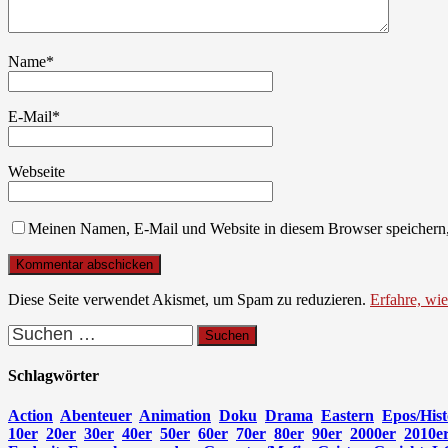
Name
*
E-Mail
*
Webseite
Meinen Namen, E-Mail und Website in diesem Browser speichern,
Diese Seite verwendet Akismet, um Spam zu reduzieren.
Erfahre, wi
Suchen
nach:
Schlagwörter
Action
Abenteuer
Animation
Doku
Drama
Eastern
Epos/Hist
10er
20er
30er
40er
50er
60er
70er
80er
90er
2000er
2010e