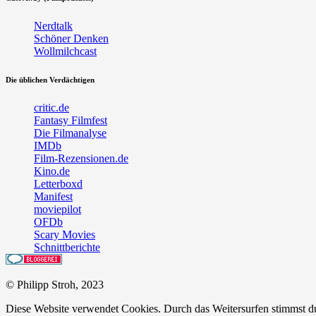
Nerdtalk
Schöner Denken
Wollmilchcast
Die üblichen Verdächtigen
critic.de
Fantasy Filmfest
Die Filmanalyse
IMDb
Film-Rezensionen.de
Kino.de
Letterboxd
Manifest
moviepilot
OFDb
Scary Movies
Schnittberichte
© Philipp Stroh, 2023
Diese Website verwendet Cookies. Durch das Weitersurfen stimmst 