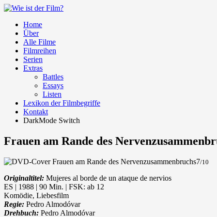
Home
Über
Alle Filme
Filmreihen
Serien
Extras
Battles
Essays
Listen
Lexikon der Filmbegriffe
Kontakt
DarkMode Switch
Frauen am Rande des Nervenzusammenbr
7
/10
Originaltitel:
Mujeres al borde de un ataque de nervios
ES | 1988 | 90 Min. | FSK: ab 12
Komödie, Liebesfilm
Regie:
Pedro Almodóvar
Drehbuch:
Pedro Almodóvar