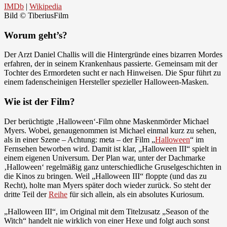
IMDb
|
Wikipedia
Bild © TiberiusFilm
Worum geht’s?
Der Arzt Daniel Challis will die Hintergründe eines bizarren Mordes
erfahren, der in seinem Krankenhaus passierte. Gemeinsam mit der
Tochter des Ermordeten sucht er nach Hinweisen. Die Spur führt zu
einem fadenscheinigen Hersteller spezieller Halloween-Masken.
Wie ist der Film?
Der berüchtigte ‚Halloween‘-Film ohne Maskenmörder Michael
Myers. Wobei, genaugenommen ist Michael einmal kurz zu sehen,
als in einer Szene – Achtung: meta – der Film „
Halloween
“ im
Fernsehen beworben wird. Damit ist klar, „Halloween III“ spielt in
einem eigenen Universum. Der Plan war, unter der Dachmarke
‚Halloween‘ regelmäßig ganz unterschiedliche Gruselgeschichten in
die Kinos zu bringen. Weil „Halloween III“ floppte (und das zu
Recht), holte man Myers später doch wieder zurück. So steht der
dritte Teil der
Reihe
für sich allein, als ein absolutes Kuriosum.
„Halloween III“, im Original mit dem Titelzusatz „Season of the
Witch“ handelt nie wirklich von einer Hexe und folgt auch sonst