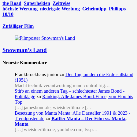
the Road
Superhelden
Zeitreise
höchste Wertung
niedrigste Wertung
Geheimtipp
Philipps
10/10
Zufälliger Film
Snowman’s Land
Neueste Kommentare
Frankbrockhaus junior
zu
Der Tag, an dem die Erde stillstand
(1951)
Macht technik verantwortung mind control trig…
Stirb an einem anderen Tag – schlechtester James Bond -
Politiklage
zu
Ranking: Alle James Bond-Filme, von Flop bis
Top
[…] jamesbond.de, wieistderfilm.de […
Besetzung von Manta Manta: Alle Darsteller 1991 & 2023 -
Trendposten.de
zu
Battle: Manta – Der Film vs. Manta,
Manta
[…] wieistderfilm.de, youtube.com, tvsp…