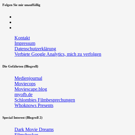
Folgen Sie mir unauffällig
Facebook
Twitter
RSS
Kontakt
Impressum
Datenschutzerklärung
Verbiete Google Analytics, mich zu verfolgen
Die Gefährten (Blogroll)
Medienjournal
Moviecops
Moviescape.blog
myofb.de
Schlombies Filmbesprechungen
Whoknows Presents
Special Interest (Blogroll 2)
Dark Movie Dreams
Filmchecker