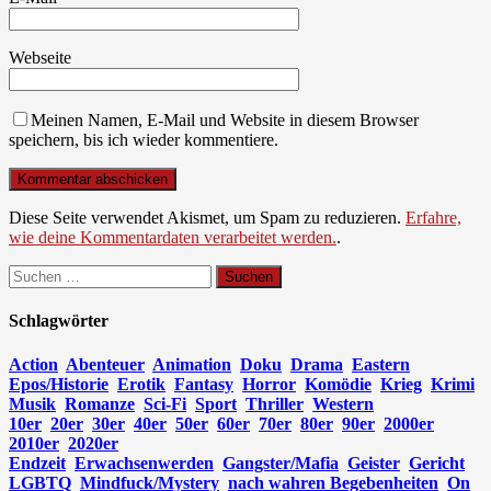
Webseite
Meinen Namen, E-Mail und Website in diesem Browser
speichern, bis ich wieder kommentiere.
Diese Seite verwendet Akismet, um Spam zu reduzieren.
Erfahre,
wie deine Kommentardaten verarbeitet werden.
.
Suchen
nach:
Schlagwörter
Action
Abenteuer
Animation
Doku
Drama
Eastern
Epos/Historie
Erotik
Fantasy
Horror
Komödie
Krieg
Krimi
Musik
Romanze
Sci-Fi
Sport
Thriller
Western
10er
20er
30er
40er
50er
60er
70er
80er
90er
2000er
2010er
2020er
Endzeit
Erwachsenwerden
Gangster/Mafia
Geister
Gericht
LGBTQ
Mindfuck/Mystery
nach wahren Begebenheiten
On