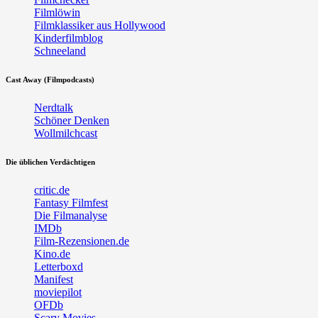
Filmlöwin
Filmklassiker aus Hollywood
Kinderfilmblog
Schneeland
Cast Away (Filmpodcasts)
Nerdtalk
Schöner Denken
Wollmilchcast
Die üblichen Verdächtigen
critic.de
Fantasy Filmfest
Die Filmanalyse
IMDb
Film-Rezensionen.de
Kino.de
Letterboxd
Manifest
moviepilot
OFDb
Scary Movies