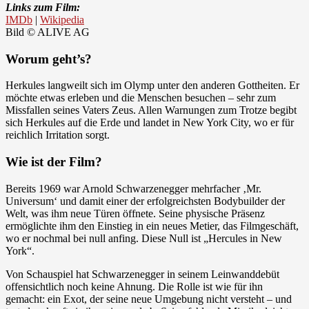
Links zum Film:
IMDb
|
Wikipedia
Bild © ALIVE AG
Worum geht’s?
Herkules langweilt sich im Olymp unter den anderen Gottheiten. Er
möchte etwas erleben und die Menschen besuchen – sehr zum
Missfallen seines Vaters Zeus. Allen Warnungen zum Trotze begibt
sich Herkules auf die Erde und landet in New York City, wo er für
reichlich Irritation sorgt.
Wie ist der Film?
Bereits 1969 war Arnold Schwarzenegger mehrfacher ‚Mr.
Universum‘ und damit einer der erfolgreichsten Bodybuilder der
Welt, was ihm neue Türen öffnete. Seine physische Präsenz
ermöglichte ihm den Einstieg in ein neues Metier, das Filmgeschäft,
wo er nochmal bei null anfing. Diese Null ist „Hercules in New
York“.
Von Schauspiel hat Schwarzenegger in seinem Leinwanddebüt
offensichtlich noch keine Ahnung. Die Rolle ist wie für ihn
gemacht: ein Exot, der seine neue Umgebung nicht versteht – und