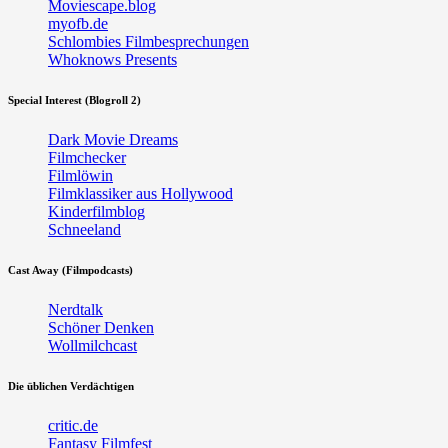
Moviescape.blog
myofb.de
Schlombies Filmbesprechungen
Whoknows Presents
Special Interest (Blogroll 2)
Dark Movie Dreams
Filmchecker
Filmlöwin
Filmklassiker aus Hollywood
Kinderfilmblog
Schneeland
Cast Away (Filmpodcasts)
Nerdtalk
Schöner Denken
Wollmilchcast
Die üblichen Verdächtigen
critic.de
Fantasy Filmfest