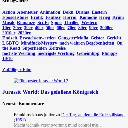
Schlagwörter
Action
Abenteuer
Animation
Doku
Drama
Eastern
Epos/Historie
Erotik
Fantasy
Horror
Komödie
Krieg
Krimi
Musik
Romanze
Sci-Fi
Sport
Thriller
Western
10er
20er
30er
40er
50er
60er
70er
80er
90er
2000er
2010er
2020er
Endzeit
Erwachsenwerden
Gangster/Mafia
Geister
Gericht
LGBTQ
Mindfuck/Mystery
nach wahren Begebenheiten
On
the Road
Superhelden
Zeitreise
höchste Wertung
niedrigste Wertung
Geheimtipp
Philipps
10/10
Zufälliger Film
Jurassic World: Das gefallene Königreich
Neueste Kommentare
Frankbrockhaus junior
zu
Der Tag, an dem die Erde stillstand
(1951)
Macht technik verantwortung mind control trig…