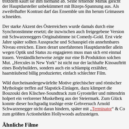
trotzdem kauft sie ihm niemand ab. Seine fehlende Mimik gleicht
der Hauptdarsteller unbekümmert mit Bizeps-Spannung aus. Als
zweifelhafter Kontrast darf das Ensemble um ihn herum Grimassen
schneiden.
Der starke Akzent des Österreichers wurde damals durch eine
Synchronstimme ersetzt; die inzwischen auch freigegebene Version
mit Schwarzeneggers Originalstimme ist Comedy-Gold. Erst viele
Jahre später sollten Aussprache und Schauspiel ein annehmbares
Niveau erreichen. Einen derart unerfahrenen Hauptdarsteller allein
wegen Optik und Status zu engagieren muss man sich erst einmal
trauen. Verständlicherweise zeigte nur eine B-Produktion solchen
Mut. „Hercules in New York“ ist nicht nur der lachhafte Kinoauftritt
eines Bodybuilders, sondern auch ein schlampig erzählter,
haarsträubend billig produzierter, einfach schlechter Film.
Wild durcheinandergewürfelte Motive griechischer und römischer
Mythologie treffen auf Slapstick-Einlagen, dazu klimpert die
Bouzouki den Klischee-Soundtrack zum Gyrosteller und mittendrin
holpert ein verlorener Muskelberg aus der Steiermark. Zum Glück
konnte dieser hochgradig trashige erste Gehversuch Arnold
Schwarzenegger nicht daran hindern, später mit „
Terminator
“ & Co
zum größten Actionhelden Hollywoods aufzusteigen.
Ähnliche Filme