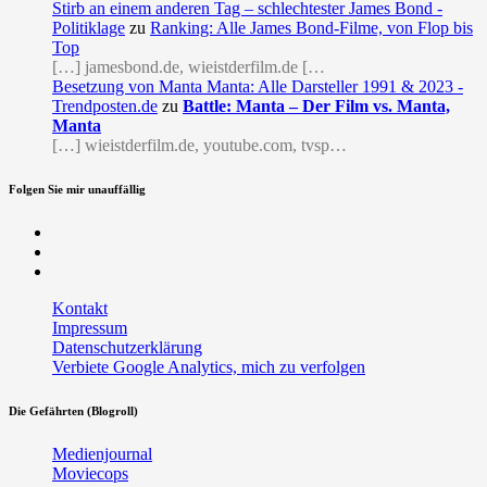
Stirb an einem anderen Tag – schlechtester James Bond -
Politiklage
zu
Ranking: Alle James Bond-Filme, von Flop bis
Top
[…] jamesbond.de, wieistderfilm.de […
Besetzung von Manta Manta: Alle Darsteller 1991 & 2023 -
Trendposten.de
zu
Battle: Manta – Der Film vs. Manta,
Manta
[…] wieistderfilm.de, youtube.com, tvsp…
Folgen Sie mir unauffällig
Facebook
Twitter
RSS
Kontakt
Impressum
Datenschutzerklärung
Verbiete Google Analytics, mich zu verfolgen
Die Gefährten (Blogroll)
Medienjournal
Moviecops