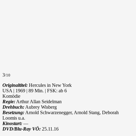
3
/10
Originaltitel:
Hercules in New York
USA | 1969 | 89 Min. | FSK: ab 6
Komödie
Regie:
Arthur Allan Seidelman
Drehbuch:
Aubrey Wisberg
Besetzung:
Arnold Schwarzenegger, Arnold Stang, Deborah
Loomis u.a.
Kinostart:
—
DVD/Blu-Ray VÖ:
25.11.16