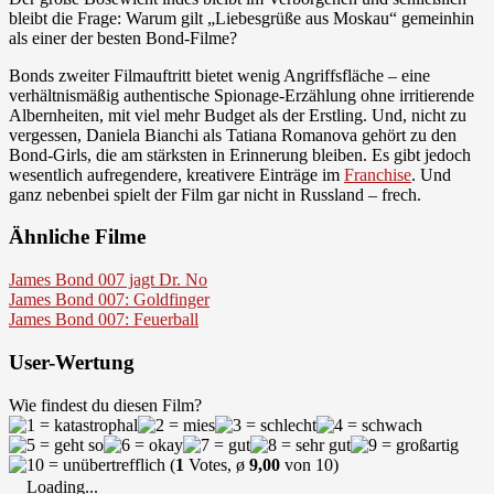
bleibt die Frage: Warum gilt „Liebesgrüße aus Moskau“ gemeinhin
als einer der besten Bond-Filme?
Bonds zweiter Filmauftritt bietet wenig Angriffsfläche – eine
verhältnismäßig authentische Spionage-Erzählung ohne irritierende
Albernheiten, mit viel mehr Budget als der Erstling. Und, nicht zu
vergessen, Daniela Bianchi als Tatiana Romanova gehört zu den
Bond-Girls, die am stärksten in Erinnerung bleiben. Es gibt jedoch
wesentlich aufregendere, kreativere Einträge im
Franchise
. Und
ganz nebenbei spielt der Film gar nicht in Russland – frech.
Ähnliche Filme
James Bond 007 jagt Dr. No
James Bond 007: Goldfinger
James Bond 007: Feuerball
User-Wertung
Wie findest du diesen Film?
(
1
Votes, ø
9,00
von 10)
Loading...