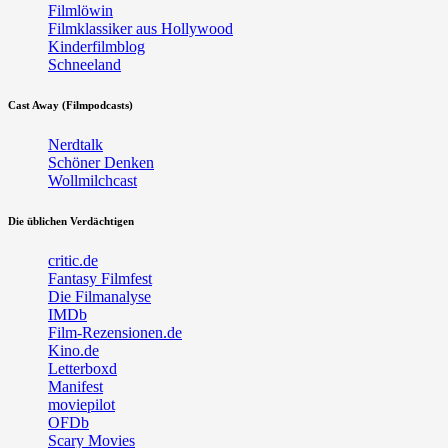
Filmlöwin
Filmklassiker aus Hollywood
Kinderfilmblog
Schneeland
Cast Away (Filmpodcasts)
Nerdtalk
Schöner Denken
Wollmilchcast
Die üblichen Verdächtigen
critic.de
Fantasy Filmfest
Die Filmanalyse
IMDb
Film-Rezensionen.de
Kino.de
Letterboxd
Manifest
moviepilot
OFDb
Scary Movies