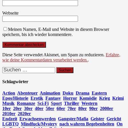
Webseite
Meinen Namen, E-Mail und Website in diesem Browser
speichern, bis ich wieder kommentiere.
Diese Seite verwendet Akismet, um Spam zu reduzieren.
Erfahre,
wie deine Kommentardaten verarbeitet werden.
.
Suchen
nach:
Schlagwörter
Action
Abenteuer
Animation
Doku
Drama
Eastern
Epos/Historie
Erotik
Fantasy
Horror
Komödie
Krieg
Krimi
Musik
Romanze
Sci-Fi
Sport
Thriller
Western
10er
20er
30er
40er
50er
60er
70er
80er
90er
2000er
2010er
2020er
Endzeit
Erwachsenwerden
Gangster/Mafia
Geister
Gericht
LGBTQ
Mindfuck/Mystery
nach wahren Begebenheiten
On