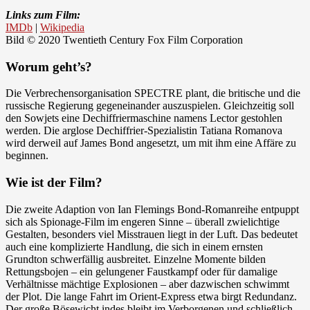
Links zum Film:
IMDb
|
Wikipedia
Bild © 2020 Twentieth Century Fox Film Corporation
Worum geht’s?
Die Verbrechensorganisation SPECTRE plant, die britische und die
russische Regierung gegeneinander auszuspielen. Gleichzeitig soll
den Sowjets eine Dechiffriermaschine namens Lector gestohlen
werden. Die arglose Dechiffrier-Spezialistin Tatiana Romanova
wird derweil auf James Bond angesetzt, um mit ihm eine Affäre zu
beginnen.
Wie ist der Film?
Die zweite Adaption von Ian Flemings Bond-Romanreihe entpuppt
sich als Spionage-Film im engeren Sinne – überall zwielichtige
Gestalten, besonders viel Misstrauen liegt in der Luft. Das bedeutet
auch eine komplizierte Handlung, die sich in einem ernsten
Grundton schwerfällig ausbreitet. Einzelne Momente bilden
Rettungsbojen – ein gelungener Faustkampf oder für damalige
Verhältnisse mächtige Explosionen – aber dazwischen schwimmt
der Plot. Die lange Fahrt im Orient-Express etwa birgt Redundanz.
Der große Bösewicht indes bleibt im Verborgenen und schließlich