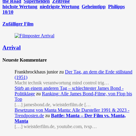
the Road
Superhelden
Zeitreise
höchste Wertung
niedrigste Wertung
Geheimtipp
Philipps
10/10
Zufälliger Film
Arrival
Neueste Kommentare
Frankbrockhaus junior
zu
Der Tag, an dem die Erde stillstand
(1951)
Macht technik verantwortung mind control trig…
Stirb an einem anderen Tag – schlechtester James Bond -
Politiklage
zu
Ranking: Alle James Bond-Filme, von Flop bis
Top
[…] jamesbond.de, wieistderfilm.de […
Besetzung von Manta Manta: Alle Darsteller 1991 & 2023 -
Trendposten.de
zu
Battle: Manta – Der Film vs. Manta,
Manta
[…] wieistderfilm.de, youtube.com, tvsp…