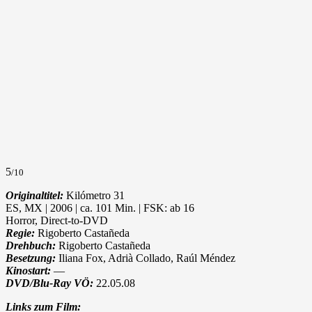
5
/10
Originaltitel:
Kilómetro 31
ES, MX | 2006 | ca. 101 Min. | FSK: ab 16
Horror, Direct-to-DVD
Regie:
Rigoberto Castañeda
Drehbuch:
Rigoberto Castañeda
Besetzung:
Iliana Fox, Adrià Collado, Raúl Méndez
Kinostart:
—
DVD/Blu-Ray VÖ:
22.05.08
Links zum Film: