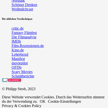
Nerdtalk
Schöner Denken
Wollmilchcast
Die üblichen Verdächtigen
critic.de
Fantasy Filmfest
Die Filmanalyse
IMDb
Film-Rezensionen.de
Kino.de
Letterboxd
Manifest
moviepilot
OFDb
Scary Movies
Schnittberichte
© Philipp Stroh, 2023
Diese Website verwendet Cookies. Durch das Weitersurfen stimmst
du der Verwendung zu.
OK
Cookie-Einstellungen
Privacy & Cookies Policy