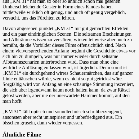
aus „KM 31“ hat man so oder so ähnlich schon mal gesehen.
Umherschleichende Geister in Form eines Kindes haben
mittlerweile wirklich oft genug, und auch oft genug vergeblich,
versucht, uns das Fürchten zu lehren.
Davon abgesehen punktet „KM 31“ mit gut gemachten Effekten
und ein paar eindringlichen Szenen. Die seltsamen Erscheinungen
und Albträume wissen zu verstören, wirken teilweise aber auch zu
bemüht, da die Vorbilder dieses Films offensichtlich sind. Nach
einem vielversprechenden Anfang beginnt die Geschichte etwas vor
sich hin zu dümpeln, was nur immer wieder durch seltsame
Albtraumszenarien unterbrochen wird. Dass man ohne eine
wirkliche Auflösung entlassen wird, ist ärgerlich. Denn somit ist
„KM 31“ ein durchgehend wirres Schauermärchen, das auf ganzer
Linie enttäuschen würde, wenn es nicht so gut getrickst wäre.
Sorgfältig wird von Anfang an eine schaurige Stimmung inszeniert,
die sich aber irgendwann kaum noch halten kann, da zwar Rätsel
gelöst werden, aber nie der unerwartete Hammer kommt, auf den
man hofft.
„KM 31“ fällt optisch und soundtechnisch sehr überzeugend,
ansonsten aber recht uninspiriert und unbefriedigend aus. Ein
bisschen gruseln, dann wieder vergessen.
Ähnliche Filme