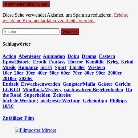
Diese Seite verwendet Akismet, um Spam zu reduzieren.
Erfahre,
wie deine Kommentardaten verarbeitet werden.
.
Suchen
nach:
Schlagwörter
Action
Abenteuer
Animation
Doku
Drama
Eastern
Epos/Historie
Erotik
Fantasy
Horror
Komödie
Krieg
Krimi
Musik
Romanze
Sci-Fi
Sport
Thriller
Western
10er
20er
30er
40er
50er
60er
70er
80er
90er
2000er
2010er
2020er
Endzeit
Erwachsenwerden
Gangster/Mafia
Geister
Gericht
LGBTQ
Mindfuck/Mystery
nach wahren Begebenheiten
On
the Road
Superhelden
Zeitreise
höchste Wertung
niedrigste Wertung
Geheimtipp
Philipps
10/10
Zufälliger Film