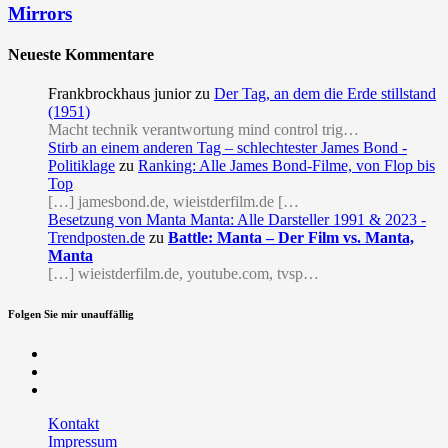
Mirrors
Neueste Kommentare
Frankbrockhaus junior
zu
Der Tag, an dem die Erde stillstand
(1951)
Macht technik verantwortung mind control trig…
Stirb an einem anderen Tag – schlechtester James Bond -
Politiklage
zu
Ranking: Alle James Bond-Filme, von Flop bis
Top
[…] jamesbond.de, wieistderfilm.de […
Besetzung von Manta Manta: Alle Darsteller 1991 & 2023 -
Trendposten.de
zu
Battle: Manta – Der Film vs. Manta,
Manta
[…] wieistderfilm.de, youtube.com, tvsp…
Folgen Sie mir unauffällig
Facebook
Twitter
RSS
Kontakt
Impressum