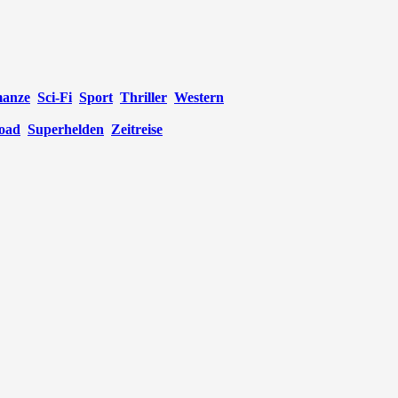
anze
Sci-Fi
Sport
Thriller
Western
oad
Superhelden
Zeitreise