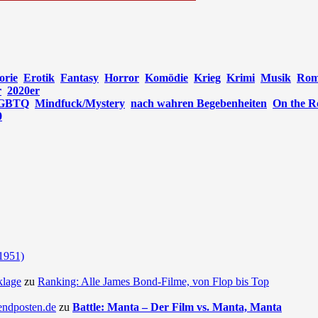
orie
Erotik
Fantasy
Horror
Komödie
Krieg
Krimi
Musik
Rom
r
2020er
GBTQ
Mindfuck/Mystery
nach wahren Begebenheiten
On the R
0
(1951)
klage
zu
Ranking: Alle James Bond-Filme, von Flop bis Top
endposten.de
zu
Battle: Manta – Der Film vs. Manta, Manta