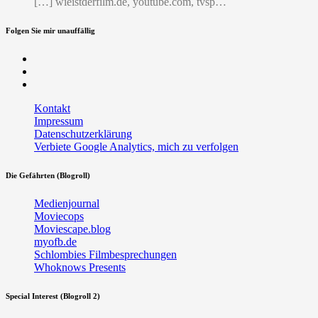
[…] wieistderfilm.de, youtube.com, tvsp…
Folgen Sie mir unauffällig
Facebook
Twitter
RSS
Kontakt
Impressum
Datenschutzerklärung
Verbiete Google Analytics, mich zu verfolgen
Die Gefährten (Blogroll)
Medienjournal
Moviecops
Moviescape.blog
myofb.de
Schlombies Filmbesprechungen
Whoknows Presents
Special Interest (Blogroll 2)