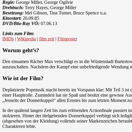
Regie:
George Miller, George Ogilvie
Drehbuch:
Terry Hayes, George Miller
Besetzung:
Mel Gibson, Tina Turner, Bruce Spence u.a.
Kinostart:
26.09.85
DVD/Blu-Ray VÖ:
07.06.13
Links zum Film:
IMDb
|
Wikipedia
|
film zeit
|
Filmposter
Worum geht’s?
Den einsamen Rächer Max verschlägt es in die Wüstenstadt Barterto
auszuschalten. Nachdem der Kampf eine unbefriedigende Wendung ni
Wie ist der Film?
Deplatzierte Popmusik macht bereits im Vorspann klar: Mit Teil 3 ist
einer Hauptrolle. Zumindest hat sie Spaß und besitzt eine gewisse A
„Jenseits der Donnerkuppel“ allen Ernstes bis zum letzten Moment zu
In der quälend langen Zeit bis zum erlösenden Actionfinale passiert
stolzieren. Hinter der titelgebenden Donnerkuppel verbirgt sich ledig
(abgesehen von der Kleidung) vollends seiner Markenzeichen beraubt
Charakteren lebte.