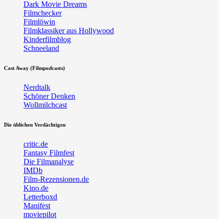
Dark Movie Dreams
Filmchecker
Filmlöwin
Filmklassiker aus Hollywood
Kinderfilmblog
Schneeland
Cast Away (Filmpodcasts)
Nerdtalk
Schöner Denken
Wollmilchcast
Die üblichen Verdächtigen
critic.de
Fantasy Filmfest
Die Filmanalyse
IMDb
Film-Rezensionen.de
Kino.de
Letterboxd
Manifest
moviepilot