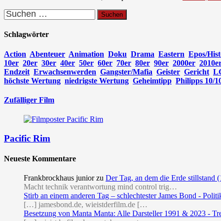
Suchen
nach:
Schlagwörter
Action
Abenteuer
Animation
Doku
Drama
Eastern
Epos/Hist
10er
20er
30er
40er
50er
60er
70er
80er
90er
2000er
2010e
Endzeit
Erwachsenwerden
Gangster/Mafia
Geister
Gericht
L
höchste Wertung
niedrigste Wertung
Geheimtipp
Philipps 10/1
Zufälliger Film
Pacific Rim
Neueste Kommentare
Frankbrockhaus junior
zu
Der Tag, an dem die Erde stillstand 
Macht technik verantwortung mind control trig…
Stirb an einem anderen Tag – schlechtester James Bond - Politi
[…] jamesbond.de, wieistderfilm.de […
Besetzung von Manta Manta: Alle Darsteller 1991 & 2023 - Tr