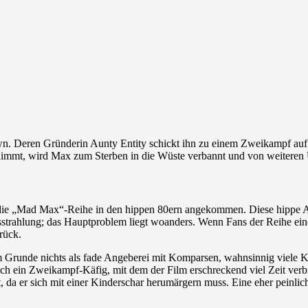
wn. Deren Gründerin Aunty Entity schickt ihn zu einem Zweikampf au
mmt, wird Max zum Sterben in die Wüste verbannt und von weiteren 
 die „Mad Max“-Reihe in den hippen 80ern angekommen. Diese hippe Atti
usstrahlung; das Hauptproblem liegt woanders. Wenn Fans der Reihe ein
rück.
 im Grunde nichts als fade Angeberei mit Komparsen, wahnsinnig viele
lich ein Zweikampf-Käfig, mit dem der Film erschreckend viel Zeit verb
, da er sich mit einer Kinderschar herumärgern muss. Eine eher peinl