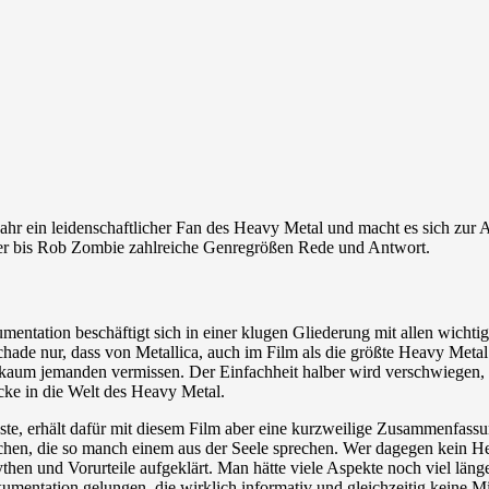
hr ein leidenschaftlicher Fan des Heavy Metal und macht es sich zur A
per bis Rob Zombie zahlreiche Genregrößen Rede und Antwort.
ntation beschäftigt sich in einer klugen Gliederung mit allen wicht
Schade nur, dass von Metallica, auch im Film als die größte Heavy Met
ie kaum jemanden vermissen. Der Einfachheit halber wird verschwiege
cke in die Welt des Heavy Metal.
sste, erhält dafür mit diesem Film aber eine kurzweilige Zusammenfassu
n, die so manch einem aus der Seele sprechen. Wer dagegen kein Headba
then und Vorurteile aufgeklärt. Man hätte viele Aspekte noch viel lä
ntation gelungen, die wirklich informativ und gleichzeitig keine Min