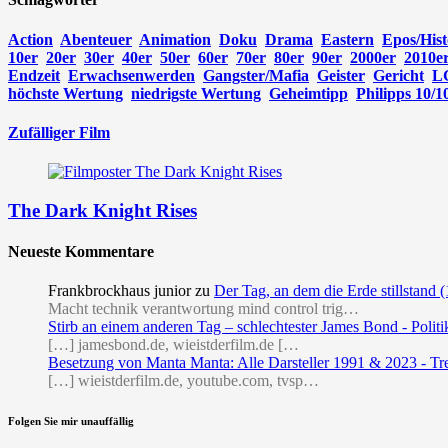
Action
Abenteuer
Animation
Doku
Drama
Eastern
Epos/Hist
10er
20er
30er
40er
50er
60er
70er
80er
90er
2000er
2010e
Endzeit
Erwachsenwerden
Gangster/Mafia
Geister
Gericht
L
höchste Wertung
niedrigste Wertung
Geheimtipp
Philipps 10/1
Zufälliger Film
The Dark Knight Rises
Neueste Kommentare
Frankbrockhaus junior
zu
Der Tag, an dem die Erde stillstand 
Macht technik verantwortung mind control trig…
Stirb an einem anderen Tag – schlechtester James Bond - Politi
[…] jamesbond.de, wieistderfilm.de […
Besetzung von Manta Manta: Alle Darsteller 1991 & 2023 - Tr
[…] wieistderfilm.de, youtube.com, tvsp…
Folgen Sie mir unauffällig