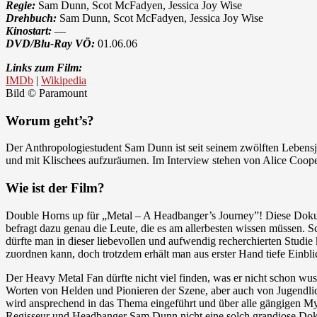
Regie:
Sam Dunn, Scot McFadyen, Jessica Joy Wise
Drehbuch:
Sam Dunn, Scot McFadyen, Jessica Joy Wise
Kinostart:
—
DVD/Blu-Ray VÖ:
01.06.06
Links zum Film:
IMDb
|
Wikipedia
Bild © Paramount
Worum geht’s?
Der Anthropologiestudent Sam Dunn ist seit seinem zwölften Lebensja
und mit Klischees aufzuräumen. Im Interview stehen von Alice Coo
Wie ist der Film?
Double Horns up für „Metal – A Headbanger’s Journey”! Diese Dokume
befragt dazu genau die Leute, die es am allerbesten wissen müssen. 
dürfte man in dieser liebevollen und aufwendig recherchierten Stud
zuordnen kann, doch trotzdem erhält man aus erster Hand tiefe Einbli
Der Heavy Metal Fan dürfte nicht viel finden, was er nicht schon wu
Worten von Helden und Pionieren der Szene, aber auch von Jugendliche
wird ansprechend in das Thema eingeführt und über alle gängigen My
Regisseur und Headbanger Sam Dunn nicht eine solch grandiose Dokume