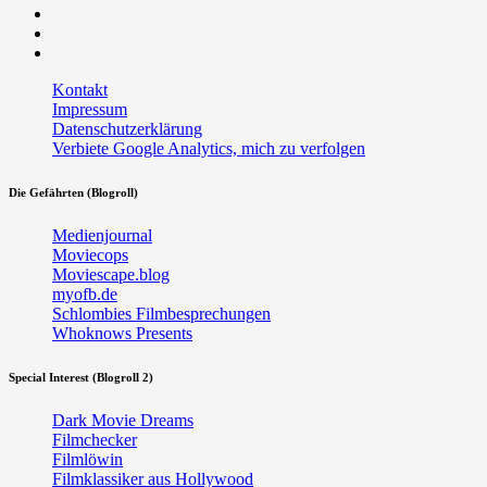
Facebook
Twitter
RSS
Kontakt
Impressum
Datenschutzerklärung
Verbiete Google Analytics, mich zu verfolgen
Die Gefährten (Blogroll)
Medienjournal
Moviecops
Moviescape.blog
myofb.de
Schlombies Filmbesprechungen
Whoknows Presents
Special Interest (Blogroll 2)
Dark Movie Dreams
Filmchecker
Filmlöwin
Filmklassiker aus Hollywood