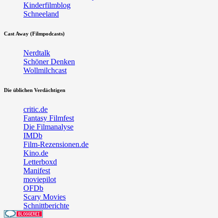
Kinderfilmblog
Schneeland
Cast Away (Filmpodcasts)
Nerdtalk
Schöner Denken
Wollmilchcast
Die üblichen Verdächtigen
critic.de
Fantasy Filmfest
Die Filmanalyse
IMDb
Film-Rezensionen.de
Kino.de
Letterboxd
Manifest
moviepilot
OFDb
Scary Movies
Schnittberichte