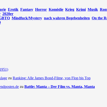
orie
Erotik
Fantasy
Horror
Komödie
Krieg
Krimi
Musik
Rom
r
2020er
GBTQ
Mindfuck/Mystery
nach wahren Begebenheiten
On the R
0
(1951)
klage
zu
Ranking: Alle James Bond-Filme, von Flop bis Top
endposten.de
zu
Battle: Manta – Der Film vs. Manta, Manta