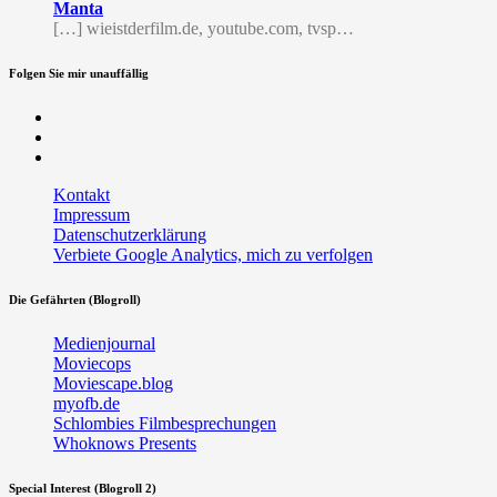
Manta
[…] wieistderfilm.de, youtube.com, tvsp…
Folgen Sie mir unauffällig
Facebook
Twitter
RSS
Kontakt
Impressum
Datenschutzerklärung
Verbiete Google Analytics, mich zu verfolgen
Die Gefährten (Blogroll)
Medienjournal
Moviecops
Moviescape.blog
myofb.de
Schlombies Filmbesprechungen
Whoknows Presents
Special Interest (Blogroll 2)