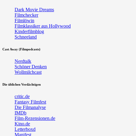
Dark Movie Dreams
Filmchecker
Filmlöwin
Filmklassiker aus Hollywood
Kinderfilmblog
Schneeland
Cast Away (Filmpodcasts)
Nerdtalk
Schöner Denken
Wollmilchcast
Die üblichen Verdächtigen
critic.de
Fantasy Filmfest
Die Filmanalyse
IMDb
Film-Rezensionen.de
Kino.de
Letterboxd
Manifest