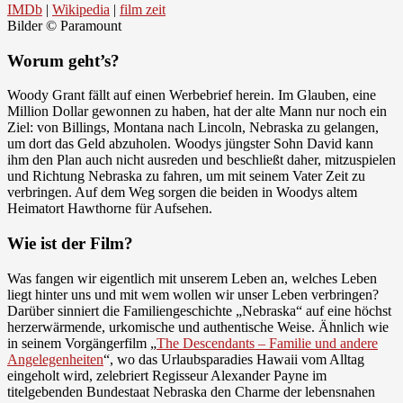
IMDb
|
Wikipedia
|
film zeit
Bilder © Paramount
Worum geht’s?
Woody Grant fällt auf einen Werbebrief herein. Im Glauben, eine
Million Dollar gewonnen zu haben, hat der alte Mann nur noch ein
Ziel: von Billings, Montana nach Lincoln, Nebraska zu gelangen,
um dort das Geld abzuholen. Woodys jüngster Sohn David kann
ihm den Plan auch nicht ausreden und beschließt daher, mitzuspielen
und Richtung Nebraska zu fahren, um mit seinem Vater Zeit zu
verbringen. Auf dem Weg sorgen die beiden in Woodys altem
Heimatort Hawthorne für Aufsehen.
Wie ist der Film?
Was fangen wir eigentlich mit unserem Leben an, welches Leben
liegt hinter uns und mit wem wollen wir unser Leben verbringen?
Darüber sinniert die Familiengeschichte „Nebraska“ auf eine höchst
herzerwärmende, urkomische und authentische Weise. Ähnlich wie
in seinem Vorgängerfilm „
The Descendants – Familie und andere
Angelegenheiten
“, wo das Urlaubsparadies Hawaii vom Alltag
eingeholt wird, zelebriert Regisseur Alexander Payne im
titelgebenden Bundestaat Nebraska den Charme der lebensnahen