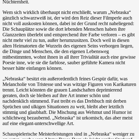
Nüchternheit.
Wem sich wirklich überhaupt nicht erschließt, warum „Nebraska“
gänzlich schwarzweiß ist, der wird den Reiz dieser Filmperle auch
nicht voll auskosten können, dabei ist der Grund recht naheliegend:
Die Schauplätze sowie die dort lebenden Menschen haben ihre
Glanzzeiten überlebt und entsprechend ihre Farbe verloren – es gibt
nicht mehr viel zu tun, außer herumzusitzen. Doch weil in diesen
alten Heimatorten die Wurzeln des eigenen Seins verborgen liegen,
die Dinge und Menschen, die den eigenen Lebensweg
mitbestimmten, wohnt ihnen in all ihrer Trivialität auch eine gewisse
Poesie inne, wie sie die farblose, sauber geführte Kamera nicht
besser hätte einfangen können.
„Nebraska“ besitzt ein außerordentlich feines Gespür dafür, was
Melancholie von Tristesse und was witzige Figuren von Karikaturen
trennt. Leicht könnten die grauen Landschaften deprimierend
geraten, doch sie bleiben auf ihre Art immer schön und
nachdenklich stimmend. Fast treibt es das Drehbuch mit derben
Sprüchen und ulkigen Situationen zu weit, bleibt aber letztlich
stimmig und glaubhaft. Die Mischung aus Wehmut und Humor ist
schlichtweg bezaubernd. „Nebraska“ ist urkomisch, das aber meist
auf eine elegant-unterschwellige Art.
Schauspielerische Meisterleistungen sind in „Nebraska“ weniger zu