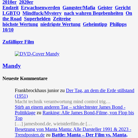
2010er
2020er
Endzeit
Erwachsenwerden
Gangster/Mafia
Geister
Gericht
LGBTQ
Mindfuck/Mystery
nach wahren Begebenheiten
On
the Road
Superhelden
Zeitreise
höchste Wertung
niedrigste Wertung
Geheimtipp
Philipps
10/10
Zufälliger Film
Mandy
Neueste Kommentare
Frankbrockhaus junior
zu
Der Tag, an dem die Erde stillstand
(1951)
Macht technik verantwortung mind control trig…
Stirb an einem anderen Tag – schlechtester James Bond -
Politiklage
zu
Ranking: Alle James Bond-Filme, von Flop bis
Top
[…] jamesbond.de, wieistderfilm.de […
Besetzung von Manta Manta: Alle Darsteller 1991 & 2023 -
Trendposten.de
zu
Battle: Manta – Der Film vs. Manta,