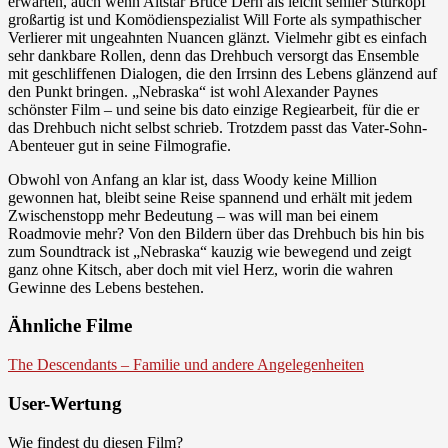
erwarten, auch wenn Altstar Bruce Dern als leicht seniler Sturkopf
großartig ist und Komödienspezialist Will Forte als sympathischer
Verlierer mit ungeahnten Nuancen glänzt. Vielmehr gibt es einfach
sehr dankbare Rollen, denn das Drehbuch versorgt das Ensemble
mit geschliffenen Dialogen, die den Irrsinn des Lebens glänzend auf
den Punkt bringen. „Nebraska“ ist wohl Alexander Paynes
schönster Film – und seine bis dato einzige Regiearbeit, für die er
das Drehbuch nicht selbst schrieb. Trotzdem passt das Vater-Sohn-
Abenteuer gut in seine Filmografie.
Obwohl von Anfang an klar ist, dass Woody keine Million
gewonnen hat, bleibt seine Reise spannend und erhält mit jedem
Zwischenstopp mehr Bedeutung – was will man bei einem
Roadmovie mehr? Von den Bildern über das Drehbuch bis hin bis
zum Soundtrack ist „Nebraska“ kauzig wie bewegend und zeigt
ganz ohne Kitsch, aber doch mit viel Herz, worin die wahren
Gewinne des Lebens bestehen.
Ähnliche Filme
The Descendants – Familie und andere Angelegenheiten
User-Wertung
Wie findest du diesen Film?