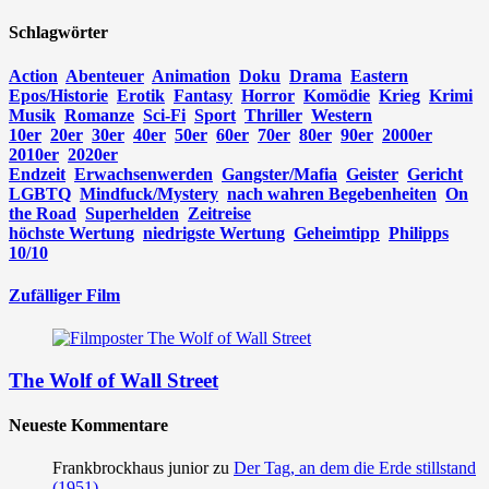
nach:
Schlagwörter
Action
Abenteuer
Animation
Doku
Drama
Eastern
Epos/Historie
Erotik
Fantasy
Horror
Komödie
Krieg
Krimi
Musik
Romanze
Sci-Fi
Sport
Thriller
Western
10er
20er
30er
40er
50er
60er
70er
80er
90er
2000er
2010er
2020er
Endzeit
Erwachsenwerden
Gangster/Mafia
Geister
Gericht
LGBTQ
Mindfuck/Mystery
nach wahren Begebenheiten
On
the Road
Superhelden
Zeitreise
höchste Wertung
niedrigste Wertung
Geheimtipp
Philipps
10/10
Zufälliger Film
The Wolf of Wall Street
Neueste Kommentare
Frankbrockhaus junior
zu
Der Tag, an dem die Erde stillstand
(1951)