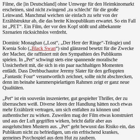
Filme, die [in Deutschland] ohne Umwege für den Heimkinomarkt
erscheinen, sind nicht zwingend ‚zu schlecht‘ für die große
Leinwand. Manchmal weichen sie einfach zu sehr von der
Erzählstruktur ab, die das breite Kinopublikum erwartet. So ein Fall
ist „PET“. Ein Film, der vor den Kopf stößt und altbekannte
Szenarien rücksichtslos verdreht.
Dominic Monaghan („Lost“, „Der Herr der Ringe“-Trilogie) und
Ksenia Solo („
Black Swan
“) sind glänzend besetzt für die Zwecke
der Macher, die raffiniert mit den Sympathien des Publikums
spielen. In „Pet“ schwingt stets eine spannende moralische
Unsicherheit mit, die sich in ein paar nachhaltigen Momenten
entlädt. Dass Drehbuchautor Jeremy Slater für den gefloppten
„Fantastic Four“ verantwortlich zeichnet, sollte nicht abschrecken,
denn im beinahe kammerspielartigen Rahmen zeigt er ganz neue
Qualitäten.
„Pet“ ist ein souverän inszenierter, gut gespielter Thriller, der zu
überraschen weiß. Diverse Ideen der Handlung hätten noch etwas
mehr Erzählzeit vertragen, um sich entfalten zu können und
authentischer zu wirken. Zuweilen mag der Film etwas konstruiert
und aus der Luft gegriffen wirken, bricht dafür aber aus
ausgelutschten Mustern aus. „Pet“ geht bewusst das Risiko ein, das
Publikum nicht zu befriedigen, um ein erfrischend krankes,
gemeines Psychospiel aus dem Hut zu zaubern.