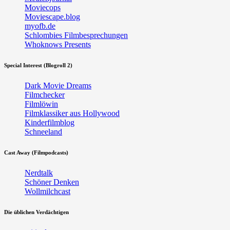
Moviecops
Moviescape.blog
myofb.de
Schlombies Filmbesprechungen
Whoknows Presents
Special Interest (Blogroll 2)
Dark Movie Dreams
Filmchecker
Filmlöwin
Filmklassiker aus Hollywood
Kinderfilmblog
Schneeland
Cast Away (Filmpodcasts)
Nerdtalk
Schöner Denken
Wollmilchcast
Die üblichen Verdächtigen