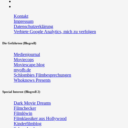
Twitter
RSS
Kontakt
Impressum
Datenschutzerklärung
Verbiete Google Analytics, mich zu verfolgen
Die Gefährten (Blogroll)
Medienjournal
Moviecops
Moviescape.blog
myofb.de
Schlombies Filmbesprechungen
Whoknows Presents
Special Interest (Blogroll 2)
Dark Movie Dreams
Filmchecker
Filmlöwin
Filmklassiker aus Hollywood
Kinderfilmblog