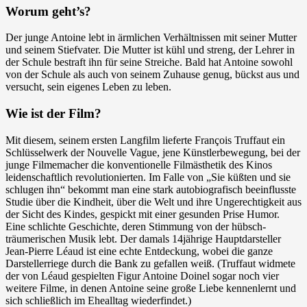
Worum geht’s?
Der junge Antoine lebt in ärmlichen Verhältnissen mit seiner Mutter
und seinem Stiefvater. Die Mutter ist kühl und streng, der Lehrer in
der Schule bestraft ihn für seine Streiche. Bald hat Antoine sowohl
von der Schule als auch von seinem Zuhause genug, bückst aus und
versucht, sein eigenes Leben zu leben.
Wie ist der Film?
Mit diesem, seinem ersten Langfilm lieferte François Truffaut ein
Schlüsselwerk der Nouvelle Vague, jene Künstlerbewegung, bei der
junge Filmemacher die konventionelle Filmästhetik des Kinos
leidenschaftlich revolutionierten. Im Falle von „Sie küßten und sie
schlugen ihn“ bekommt man eine stark autobiografisch beeinflusste
Studie über die Kindheit, über die Welt und ihre Ungerechtigkeit aus
der Sicht des Kindes, gespickt mit einer gesunden Prise Humor.
Eine schlichte Geschichte, deren Stimmung von der hübsch-
träumerischen Musik lebt. Der damals 14jährige Hauptdarsteller
Jean-Pierre Léaud ist eine echte Entdeckung, wobei die ganze
Darstellerriege durch die Bank zu gefallen weiß. (Truffaut widmete
der von Léaud gespielten Figur Antoine Doinel sogar noch vier
weitere Filme, in denen Antoine seine große Liebe kennenlernt und
sich schließlich im Ehealltag wiederfindet.)