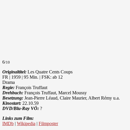
6
/10
Originaltitel:
Les Quatre Cents Coups
FR | 1959 | 95 Min. | FSK: ab 12
Drama
Regie:
François Truffaut
Drehbuch:
François Truffaut, Marcel Moussy
Besetzung:
Jean-Pierre Léaud, Claire Maurier, Albert Rémy u.a.
Kinostart:
22.10.59
DVD/Blu-Ray VÖ:
?
Links zum Film:
IMDb
|
Wikipedia
|
Filmposter