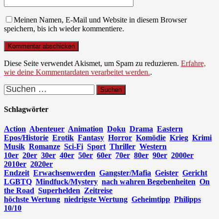
Meinen Namen, E-Mail und Website in diesem Browser
speichern, bis ich wieder kommentiere.
Diese Seite verwendet Akismet, um Spam zu reduzieren.
Erfahre,
wie deine Kommentardaten verarbeitet werden.
.
Suchen
nach:
Schlagwörter
Action
Abenteuer
Animation
Doku
Drama
Eastern
Epos/Historie
Erotik
Fantasy
Horror
Komödie
Krieg
Krimi
Musik
Romanze
Sci-Fi
Sport
Thriller
Western
10er
20er
30er
40er
50er
60er
70er
80er
90er
2000er
2010er
2020er
Endzeit
Erwachsenwerden
Gangster/Mafia
Geister
Gericht
LGBTQ
Mindfuck/Mystery
nach wahren Begebenheiten
On
the Road
Superhelden
Zeitreise
höchste Wertung
niedrigste Wertung
Geheimtipp
Philipps
10/10