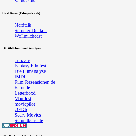
Schneeland
Cast Away (Filmpodcasts)
Nerdtalk
Schöner Denken
Wollmilchcast
Die üblichen Verdächtigen
critic.de
Fantasy Filmfest
Die Filmanalyse
IMDb
Film-Rezensionen.de
Kino.de
Letterboxd
Manifest
moviepilot
OFDb
Scary Movies
Schnittberichte