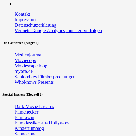
RSS
Kontakt
Impressum
Datenschutzerklärung
Verbiete Google Analytics, mich zu verfolgen
Die Gefährten (Blogroll)
Medienjournal
Moviecops
Moviescape.blog
myofb.de
Schlombies Filmbesprechungen
Whoknows Presents
Special Interest (Blogroll 2)
Dark Movie Dreams
Filmchecker
Filmlöwin
Filmklassiker aus Hollywood
Kinderfilmblog
Schneeland