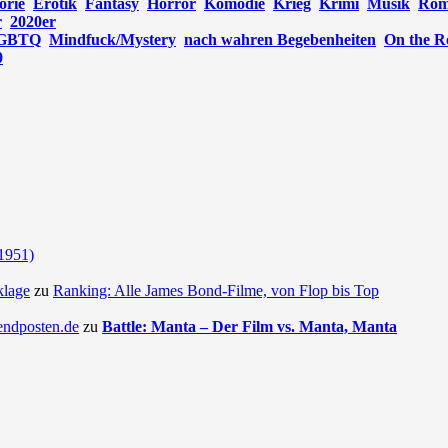
orie
Erotik
Fantasy
Horror
Komödie
Krieg
Krimi
Musik
Rom
r
2020er
GBTQ
Mindfuck/Mystery
nach wahren Begebenheiten
On the R
0
(1951)
klage
zu
Ranking: Alle James Bond-Filme, von Flop bis Top
endposten.de
zu
Battle: Manta – Der Film vs. Manta, Manta