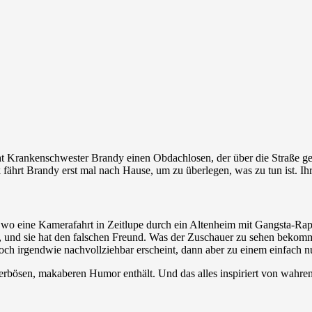
ht Krankenschwester Brandy einen Obdachlosen, der über die Straße g
 fährt Brandy erst mal nach Hause, um zu überlegen, was zu tun ist. Ih
s, wo eine Kamerafahrt in Zeitlupe durch ein Altenheim mit Gangsta-Ra
u, und sie hat den falschen Freund. Was der Zuschauer zu sehen bekommt,
och irgendwie nachvollziehbar erscheint, dann aber zu einem einfach nu
tterbösen, makaberen Humor enthält. Und das alles inspiriert von wahre