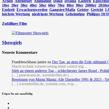
Action
Abenteuer
Animation
Doku
Drama
Eastern
Epos/Hist
10er
20er
30er
40er
50er
60er
70er
80er
90er
2000er
2010e
Endzeit
Erwachsenwerden
Gangster/Mafia
Geister
Gericht
L
höchste Wertung
niedrigste Wertung
Geheimtipp
Philipps 10/1
Zufälliger Film
Showgirls
Neueste Kommentare
Frankbrockhaus junior
zu
Der Tag, an dem die Erde stillstand 
Macht technik verantwortung mind control trig…
Stirb an einem anderen Tag – schlechtester James Bond - Politi
[…] jamesbond.de, wieistderfilm.de […
Besetzung von Manta Manta: Alle Darsteller 1991 & 2023 - Tr
[…] wieistderfilm.de, youtube.com, tvsp…
Folgen Sie mir unauffällig
Facebook
Twitter