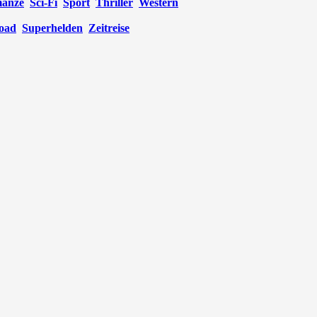
anze
Sci-Fi
Sport
Thriller
Western
oad
Superhelden
Zeitreise