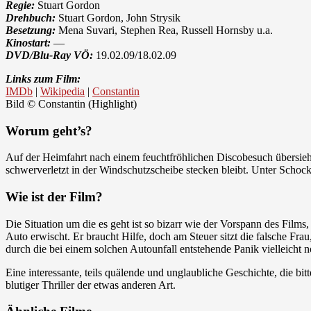
Regie:
Stuart Gordon
Drehbuch:
Stuart Gordon, John Strysik
Besetzung:
Mena Suvari, Stephen Rea, Russell Hornsby u.a.
Kinostart:
—
DVD/Blu-Ray VÖ:
19.02.09/18.02.09
Links zum Film:
IMDb
|
Wikipedia
|
Constantin
Bild © Constantin (Highlight)
Worum geht’s?
Auf der Heimfahrt nach einem feuchtfröhlichen Discobesuch übersie
schwerverletzt in der Windschutzscheibe stecken bleibt. Unter Schock
Wie ist der Film?
Die Situation um die es geht ist so bizarr wie der Vorspann des Film
Auto erwischt. Er braucht Hilfe, doch am Steuer sitzt die falsche Fra
durch die bei einem solchen Autounfall entstehende Panik vielleicht n
Eine interessante, teils quälende und unglaubliche Geschichte, die bi
blutiger Thriller der etwas anderen Art.