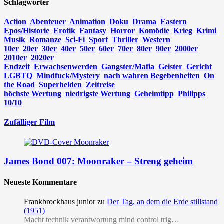
Schlagwörter
Action
Abenteuer
Animation
Doku
Drama
Eastern
Epos/Historie
Erotik
Fantasy
Horror
Komödie
Krieg
Krimi
Musik
Romanze
Sci-Fi
Sport
Thriller
Western
10er
20er
30er
40er
50er
60er
70er
80er
90er
2000er
2010er
2020er
Endzeit
Erwachsenwerden
Gangster/Mafia
Geister
Gericht
LGBTQ
Mindfuck/Mystery
nach wahren Begebenheiten
On
the Road
Superhelden
Zeitreise
höchste Wertung
niedrigste Wertung
Geheimtipp
Philipps
10/10
Zufälliger Film
James Bond 007: Moonraker – Streng geheim
Neueste Kommentare
Frankbrockhaus junior
zu
Der Tag, an dem die Erde stillstand
(1951)
Macht technik verantwortung mind control trig…