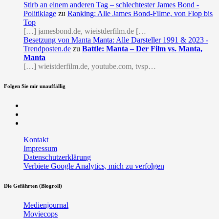
Stirb an einem anderen Tag – schlechtester James Bond -
Politiklage
zu
Ranking: Alle James Bond-Filme, von Flop bis
Top
[…] jamesbond.de, wieistderfilm.de […
Besetzung von Manta Manta: Alle Darsteller 1991 & 2023 -
Trendposten.de
zu
Battle: Manta – Der Film vs. Manta,
Manta
[…] wieistderfilm.de, youtube.com, tvsp…
Folgen Sie mir unauffällig
Facebook
Twitter
RSS
Kontakt
Impressum
Datenschutzerklärung
Verbiete Google Analytics, mich zu verfolgen
Die Gefährten (Blogroll)
Medienjournal
Moviecops