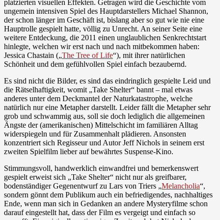
platzierten visuellen Effekten. Getragen wird die Geschichte vom
ungemein intensiven Spiel des Hauptdarstellers Michael Shannon,
der schon länger im Geschäft ist, bislang aber so gut wie nie eine
Hauptrolle gespielt hatte, völlig zu Unrecht. An seiner Seite eine
weitere Entdeckung, die 2011 einen unglaublichen Senkrechtstart
hinlegte, welchen wir erst nach und nach mitbekommen haben:
Jessica Chastain („
The Tree of Life
“), mit ihrer natürlichen
Schönheit und dem gefühlvollen Spiel einfach bezaubernd.
Es sind nicht die Bilder, es sind das eindringlich gespielte Leid und
die Rätselhaftigkeit, womit „Take Shelter“ bannt – mal etwas
anderes unter dem Deckmantel der Naturkatastrophe, welche
natürlich nur eine Metapher darstellt. Leider fällt die Metapher sehr
grob und schwammig aus, soll sie doch lediglich die allgemeinen
Ängste der (amerikanischen) Mittelschicht im familiären Alltag
widerspiegeln und für Zusammenhalt plädieren. Ansonsten
konzentriert sich Regisseur und Autor Jeff Nichols in seinem erst
zweiten Spielfilm lieber auf bewährtes Suspense-Kino.
Stimmungsvoll, handwerklich einwandfrei und bemerkenswert
gespielt erweist sich „Take Shelter“ nicht nur als greifbarer,
bodenständiger Gegenentwurf zu Lars von Triers „
Melancholia
“,
sondern gönnt dem Publikum auch ein befriedigendes, nachhaltiges
Ende, wenn man sich in Gedanken an andere Mysteryfilme schon
darauf eingestellt hat, dass der Film es vergeigt und einfach so