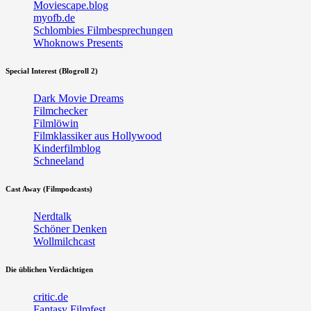
Moviescape.blog
myofb.de
Schlombies Filmbesprechungen
Whoknows Presents
Special Interest (Blogroll 2)
Dark Movie Dreams
Filmchecker
Filmlöwin
Filmklassiker aus Hollywood
Kinderfilmblog
Schneeland
Cast Away (Filmpodcasts)
Nerdtalk
Schöner Denken
Wollmilchcast
Die üblichen Verdächtigen
critic.de
Fantasy Filmfest