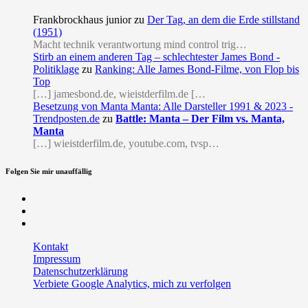
Frankbrockhaus junior
zu
Der Tag, an dem die Erde stillstand
(1951)
Macht technik verantwortung mind control trig…
Stirb an einem anderen Tag – schlechtester James Bond -
Politiklage
zu
Ranking: Alle James Bond-Filme, von Flop bis
Top
[…] jamesbond.de, wieistderfilm.de […
Besetzung von Manta Manta: Alle Darsteller 1991 & 2023 -
Trendposten.de
zu
Battle: Manta – Der Film vs. Manta,
Manta
[…] wieistderfilm.de, youtube.com, tvsp…
Folgen Sie mir unauffällig
Facebook
Twitter
RSS
Kontakt
Impressum
Datenschutzerklärung
Verbiete Google Analytics, mich zu verfolgen