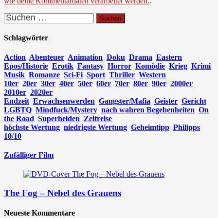
wie deine Kommentardaten verarbeitet werden.
.
Suchen
nach:
Schlagwörter
Action
Abenteuer
Animation
Doku
Drama
Eastern
Epos/Historie
Erotik
Fantasy
Horror
Komödie
Krieg
Krimi
Musik
Romanze
Sci-Fi
Sport
Thriller
Western
10er
20er
30er
40er
50er
60er
70er
80er
90er
2000er
2010er
2020er
Endzeit
Erwachsenwerden
Gangster/Mafia
Geister
Gericht
LGBTQ
Mindfuck/Mystery
nach wahren Begebenheiten
On
the Road
Superhelden
Zeitreise
höchste Wertung
niedrigste Wertung
Geheimtipp
Philipps
10/10
Zufälliger Film
The Fog – Nebel des Grauens
Neueste Kommentare