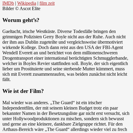
IMDb
|
Wikipedia
|
film zeit
Bilder © Ascot Elite
Worum geht’s?
Gaeltacht, irische Westküste. Diverse Todesfälle bringen den
grimmigen Polizisten Gerry Boyle nicht aus der Ruhe. Auch nicht
der ihm aus Dublin zugeteilte und vergleichsweise übermotiviert
wirkende Kollege. Doch dann reist aus den USA der FBI-Agent
Wendell Everett an und berichtet von dem millionenschweren
Drogentransport einer international berüchtigten Schmugglerbande,
welcher in Boyles Revier stattfinden soll. Boyle, der sich eigentlich
lieber um Prostituierte und seine sterbende Mutter kümmert, muss
sich mit Everett zusammenraufen, was beiden zunächst nicht leicht
fällt.
Wie ist der Film?
Mal wieder was anderes. „The Guard“ ist ein irischer
Independentfilm, der mit seinem kleinen Budget trotz ein paar
bekannter Namen in der Besetzungsliste gar nicht erst versucht, sich
unter Hollywoodproduktionen zu mischen, sondern sich bewusst
und gerne an eine kleinere, dankbare Zielgruppe richtet. Für den
Arthaus-Bereich wäre „The Guard“ allerdings wieder viel zu frech