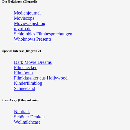
Die Gefährten (Blogroll)
Medienjournal
Moviecops
Moviescape.blog
myofb.de
Schlombies Filmbesprechungen
Whoknows Presents
Special Interest (Blogroll 2)
Dark Movie Dreams
Filmchecker
Filmlöwin
Filmklassiker aus Hollywood
Kinderfilmblog
Schneeland
Cast Away (Filmpodcasts)
Nerdtalk
Schöner Denken
Wollmilchcast