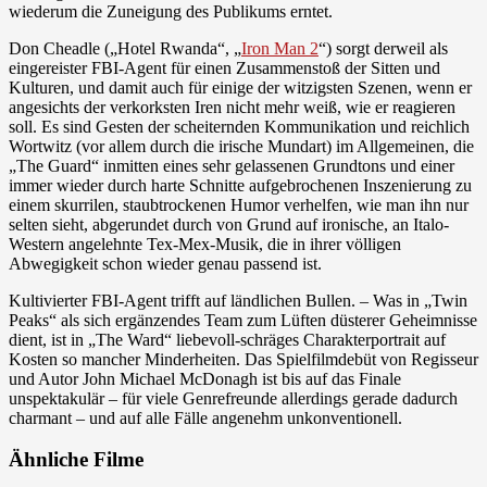
wiederum die Zuneigung des Publikums erntet.
Don Cheadle („Hotel Rwanda“, „
Iron Man 2
“) sorgt derweil als
eingereister FBI-Agent für einen Zusammenstoß der Sitten und
Kulturen, und damit auch für einige der witzigsten Szenen, wenn er
angesichts der verkorksten Iren nicht mehr weiß, wie er reagieren
soll. Es sind Gesten der scheiternden Kommunikation und reichlich
Wortwitz (vor allem durch die irische Mundart) im Allgemeinen, die
„The Guard“ inmitten eines sehr gelassenen Grundtons und einer
immer wieder durch harte Schnitte aufgebrochenen Inszenierung zu
einem skurrilen, staubtrockenen Humor verhelfen, wie man ihn nur
selten sieht, abgerundet durch von Grund auf ironische, an Italo-
Western angelehnte Tex-Mex-Musik, die in ihrer völligen
Abwegigkeit schon wieder genau passend ist.
Kultivierter FBI-Agent trifft auf ländlichen Bullen. – Was in „Twin
Peaks“ als sich ergänzendes Team zum Lüften düsterer Geheimnisse
dient, ist in „The Ward“ liebevoll-schräges Charakterportrait auf
Kosten so mancher Minderheiten. Das Spielfilmdebüt von Regisseur
und Autor John Michael McDonagh ist bis auf das Finale
unspektakulär – für viele Genrefreunde allerdings gerade dadurch
charmant – und auf alle Fälle angenehm unkonventionell.
Ähnliche Filme