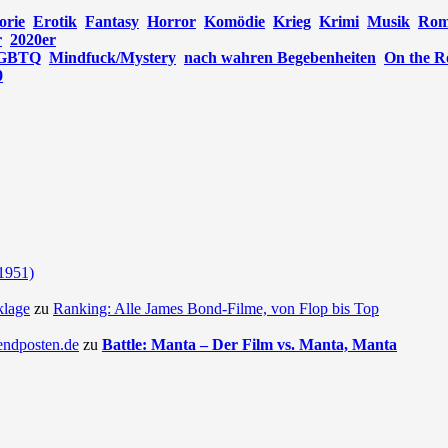
orie
Erotik
Fantasy
Horror
Komödie
Krieg
Krimi
Musik
Rom
r
2020er
GBTQ
Mindfuck/Mystery
nach wahren Begebenheiten
On the R
0
(1951)
klage
zu
Ranking: Alle James Bond-Filme, von Flop bis Top
endposten.de
zu
Battle: Manta – Der Film vs. Manta, Manta