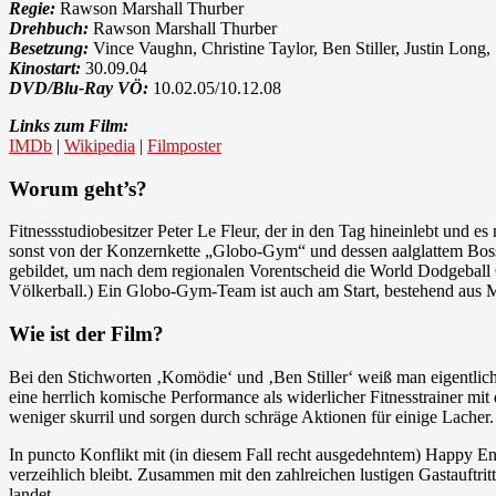
Regie:
Rawson Marshall Thurber
Drehbuch:
Rawson Marshall Thurber
Besetzung:
Vince Vaughn, Christine Taylor, Ben Stiller, Justin Long,
Kinostart:
30.09.04
DVD/Blu-Ray VÖ:
10.02.05/10.12.08
Links zum Film:
IMDb
|
Wikipedia
|
Filmposter
Worum geht’s?
Fitnessstudiobesitzer Peter Le Fleur, der in den Tag hineinlebt und 
sonst von der Konzernkette „Globo-Gym“ und dessen aalglattem Bos
gebildet, um nach dem regionalen Vorentscheid die World Dodgeball 
Völkerball.) Ein Globo-Gym-Team ist auch am Start, bestehend aus 
Wie ist der Film?
Bei den Stichworten ‚Komödie‘ und ‚Ben Stiller‘ weiß man eigentlich 
eine herrlich komische Performance als widerlicher Fitnesstrainer m
weniger skurril und sorgen durch schräge Aktionen für einige Lacher.
In puncto Konflikt mit (in diesem Fall recht ausgedehntem) Happy En
verzeihlich bleibt. Zusammen mit den zahlreichen lustigen Gastauftritt
landet.