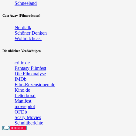
Schneeland
Cast Away (Filmpodcasts)
Nerdtalk
Schöner Denken
Wollmilchcast
Die üblichen Verdächtigen
critic.de
Fantasy Filmfest
Die Filmanalyse
IMDb
Film-Rezensionen.de
Kino.de
Letterboxd
Manifest
moviepilot
OFDb
Scary Movies
Schnittberichte