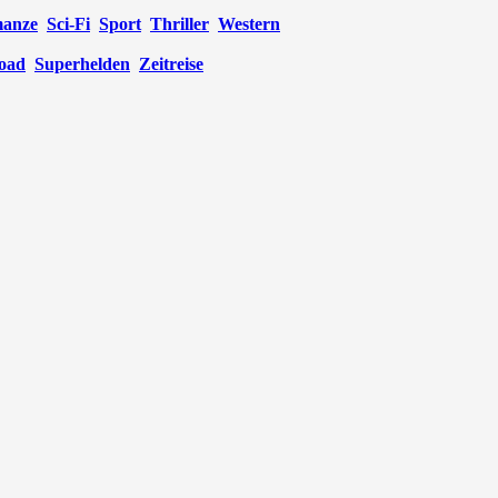
anze
Sci-Fi
Sport
Thriller
Western
oad
Superhelden
Zeitreise