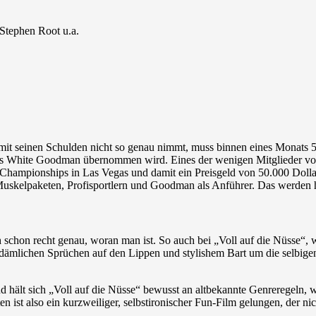
 Stephen Root u.a.
es mit seinen Schulden nicht so genau nimmt, muss binnen eines Monats 
s White Goodman übernommen wird. Eines der wenigen Mitglieder von 
Championships in Las Vegas und damit ein Preisgeld von 50.000 Dollar
Muskelpaketen, Profisportlern und Goodman als Anführer. Das werden
schon recht genau, woran man ist. So auch bei „Voll auf die Nüsse“, w
it dämlichen Sprüchen auf den Lippen und stylishem Bart um die selbi
d hält sich „Voll auf die Nüsse“ bewusst an altbekannte Genreregeln, 
en ist also ein kurzweiliger, selbstironischer Fun-Film gelungen, der ni