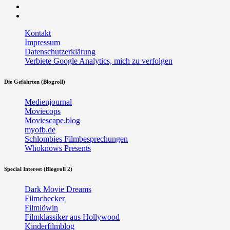
Twitter
RSS
Kontakt
Impressum
Datenschutzerklärung
Verbiete Google Analytics, mich zu verfolgen
Die Gefährten (Blogroll)
Medienjournal
Moviecops
Moviescape.blog
myofb.de
Schlombies Filmbesprechungen
Whoknows Presents
Special Interest (Blogroll 2)
Dark Movie Dreams
Filmchecker
Filmlöwin
Filmklassiker aus Hollywood
Kinderfilmblog