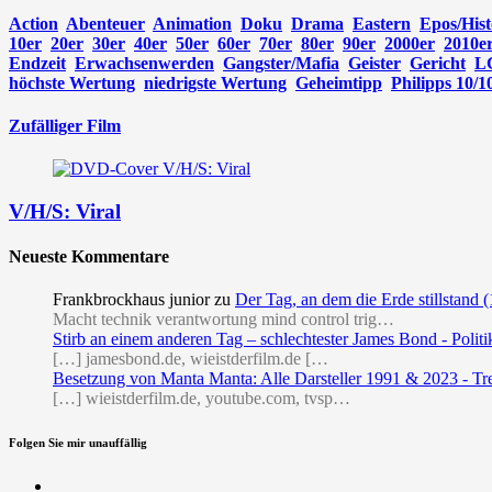
Action
Abenteuer
Animation
Doku
Drama
Eastern
Epos/Hist
10er
20er
30er
40er
50er
60er
70er
80er
90er
2000er
2010e
Endzeit
Erwachsenwerden
Gangster/Mafia
Geister
Gericht
L
höchste Wertung
niedrigste Wertung
Geheimtipp
Philipps 10/1
Zufälliger Film
V/H/S: Viral
Neueste Kommentare
Frankbrockhaus junior
zu
Der Tag, an dem die Erde stillstand 
Macht technik verantwortung mind control trig…
Stirb an einem anderen Tag – schlechtester James Bond - Politi
[…] jamesbond.de, wieistderfilm.de […
Besetzung von Manta Manta: Alle Darsteller 1991 & 2023 - Tr
[…] wieistderfilm.de, youtube.com, tvsp…
Folgen Sie mir unauffällig
Facebook