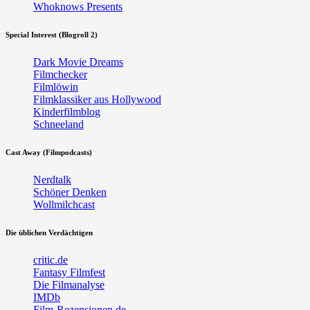
Whoknows Presents
Special Interest (Blogroll 2)
Dark Movie Dreams
Filmchecker
Filmlöwin
Filmklassiker aus Hollywood
Kinderfilmblog
Schneeland
Cast Away (Filmpodcasts)
Nerdtalk
Schöner Denken
Wollmilchcast
Die üblichen Verdächtigen
critic.de
Fantasy Filmfest
Die Filmanalyse
IMDb
Film-Rezensionen.de