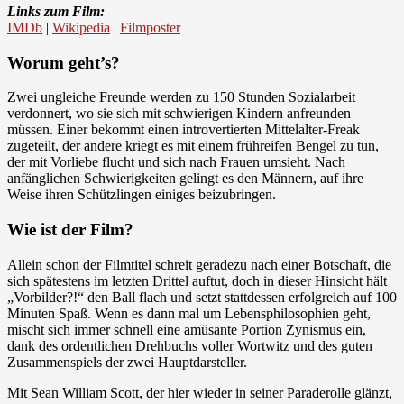
Links zum Film:
IMDb
|
Wikipedia
|
Filmposter
Worum geht’s?
Zwei ungleiche Freunde werden zu 150 Stunden Sozialarbeit
verdonnert, wo sie sich mit schwierigen Kindern anfreunden
müssen. Einer bekommt einen introvertierten Mittelalter-Freak
zugeteilt, der andere kriegt es mit einem frühreifen Bengel zu tun,
der mit Vorliebe flucht und sich nach Frauen umsieht. Nach
anfänglichen Schwierigkeiten gelingt es den Männern, auf ihre
Weise ihren Schützlingen einiges beizubringen.
Wie ist der Film?
Allein schon der Filmtitel schreit geradezu nach einer Botschaft, die
sich spätestens im letzten Drittel auftut, doch in dieser Hinsicht hält
„Vorbilder?!“ den Ball flach und setzt stattdessen erfolgreich auf 100
Minuten Spaß. Wenn es dann mal um Lebensphilosophien geht,
mischt sich immer schnell eine amüsante Portion Zynismus ein,
dank des ordentlichen Drehbuchs voller Wortwitz und des guten
Zusammenspiels der zwei Hauptdarsteller.
Mit Sean William Scott, der hier wieder in seiner Paraderolle glänzt,