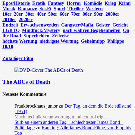
Epos/Historie
Erotik
Fantasy
Horror
Komödie
Krieg
Krimi
Musik
Romanze
Sci-Fi
Sport
Thriller
Western
10er
20er
30er
40er
50er
60er
70er
80er
90er
2000er
2010er
2020er
Endzeit
Erwachsenwerden
Gangster/Mafia
Geister
Gericht
LGBTQ
Mindfuck/Mystery
nach wahren Begebenheiten
On
the Road
Superhelden
Zeitreise
höchste Wertung
niedrigste Wertung
Geheimtipp
Philipps
10/10
Zufälliger Film
The ABCs of Death
Neueste Kommentare
Frankbrockhaus junior
zu
Der Tag, an dem die Erde stillstand
(1951)
Macht technik verantwortung mind control trig…
Stirb an einem anderen Tag – schlechtester James Bond -
Politiklage
zu
Ranking: Alle James Bond-Filme, von Flop bis
Top