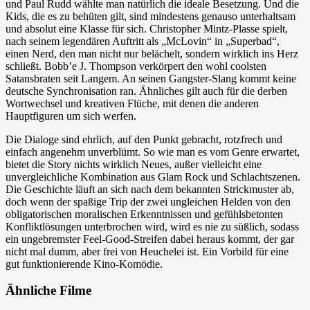
und Paul Rudd wählte man natürlich die ideale Besetzung. Und die
Kids, die es zu behüten gilt, sind mindestens genauso unterhaltsam
und absolut eine Klasse für sich. Christopher Mintz-Plasse spielt,
nach seinem legendären Auftritt als „McLovin“ in „Superbad“,
einen Nerd, den man nicht nur belächelt, sondern wirklich ins Herz
schließt. Bobb’e J. Thompson verkörpert den wohl coolsten
Satansbraten seit Langem. An seinen Gangster-Slang kommt keine
deutsche Synchronisation ran. Ähnliches gilt auch für die derben
Wortwechsel und kreativen Flüche, mit denen die anderen
Hauptfiguren um sich werfen.
Die Dialoge sind ehrlich, auf den Punkt gebracht, rotzfrech und
einfach angenehm unverblümt. So wie man es vom Genre erwartet,
bietet die Story nichts wirklich Neues, außer vielleicht eine
unvergleichliche Kombination aus Glam Rock und Schlachtszenen.
Die Geschichte läuft an sich nach dem bekannten Strickmuster ab,
doch wenn der spaßige Trip der zwei ungleichen Helden von den
obligatorischen moralischen Erkenntnissen und gefühlsbetonten
Konfliktlösungen unterbrochen wird, wird es nie zu süßlich, sodass
ein ungebremster Feel-Good-Streifen dabei heraus kommt, der gar
nicht mal dumm, aber frei von Heuchelei ist. Ein Vorbild für eine
gut funktionierende Kino-Komödie.
Ähnliche Filme