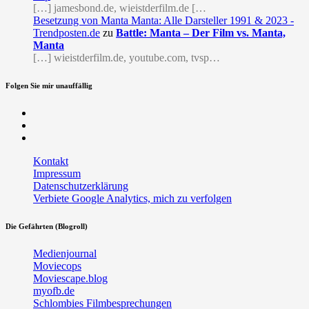
[…] jamesbond.de, wieistderfilm.de […
Besetzung von Manta Manta: Alle Darsteller 1991 & 2023 -
Trendposten.de
zu
Battle: Manta – Der Film vs. Manta,
Manta
[…] wieistderfilm.de, youtube.com, tvsp…
Folgen Sie mir unauffällig
Facebook
Twitter
RSS
Kontakt
Impressum
Datenschutzerklärung
Verbiete Google Analytics, mich zu verfolgen
Die Gefährten (Blogroll)
Medienjournal
Moviecops
Moviescape.blog
myofb.de
Schlombies Filmbesprechungen