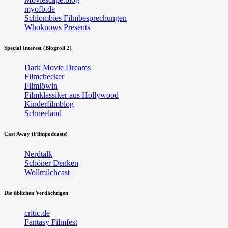
myofb.de
Schlombies Filmbesprechungen
Whoknows Presents
Special Interest (Blogroll 2)
Dark Movie Dreams
Filmchecker
Filmlöwin
Filmklassiker aus Hollywood
Kinderfilmblog
Schneeland
Cast Away (Filmpodcasts)
Nerdtalk
Schöner Denken
Wollmilchcast
Die üblichen Verdächtigen
critic.de
Fantasy Filmfest