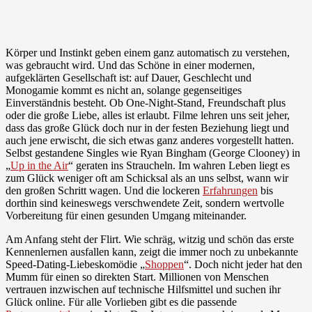
Körper und Instinkt geben einem ganz automatisch zu verstehen,
was gebraucht wird. Und das Schöne in einer modernen,
aufgeklärten Gesellschaft ist: auf Dauer, Geschlecht und
Monogamie kommt es nicht an, solange gegenseitiges
Einverständnis besteht. Ob One-Night-Stand, Freundschaft plus
oder die große Liebe, alles ist erlaubt. Filme lehren uns seit jeher,
dass das große Glück doch nur in der festen Beziehung liegt und
auch jene erwischt, die sich etwas ganz anderes vorgestellt hatten.
Selbst gestandene Singles wie Ryan Bingham (George Clooney) in
„
Up in the Air
“ geraten ins Straucheln. Im wahren Leben liegt es
zum Glück weniger oft am Schicksal als an uns selbst, wann wir
den großen Schritt wagen. Und die lockeren
Erfahrungen
bis
dorthin sind keineswegs verschwendete Zeit, sondern wertvolle
Vorbereitung für einen gesunden Umgang miteinander.
Am Anfang steht der Flirt. Wie schräg, witzig und schön das erste
Kennenlernen ausfallen kann, zeigt die immer noch zu unbekannte
Speed-Dating-Liebeskomödie „
Shoppen
“. Doch nicht jeder hat den
Mumm für einen so direkten Start. Millionen von Menschen
vertrauen inzwischen auf technische Hilfsmittel und suchen ihr
Glück online. Für alle Vorlieben gibt es die passende