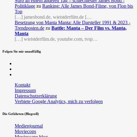
Stirb an einem anderen Tag – schlechtester James Bond -
Politiklage
zu
Ranking: Alle James Bond-Filme, von Flop bis
Top
[…] jamesbond.de, wieistderfilm.de […
Besetzung von Manta Manta: Alle Darsteller 1991 & 2023 -
Trendposten.de
zu
Battle: Manta – Der Film vs. Manta,
Manta
[…] wieistderfilm.de, youtube.com, tvsp…
Folgen Sie mir unauffällig
Facebook
Twitter
RSS
Kontakt
Impressum
Datenschutzerklärung
Verbiete Google Analytics, mich zu verfolgen
Die Gefährten (Blogroll)
Medienjournal
Moviecops
Moviescape.blog