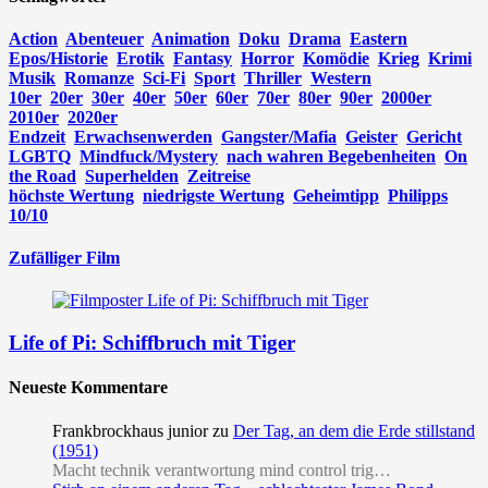
Action
Abenteuer
Animation
Doku
Drama
Eastern
Epos/Historie
Erotik
Fantasy
Horror
Komödie
Krieg
Krimi
Musik
Romanze
Sci-Fi
Sport
Thriller
Western
10er
20er
30er
40er
50er
60er
70er
80er
90er
2000er
2010er
2020er
Endzeit
Erwachsenwerden
Gangster/Mafia
Geister
Gericht
LGBTQ
Mindfuck/Mystery
nach wahren Begebenheiten
On
the Road
Superhelden
Zeitreise
höchste Wertung
niedrigste Wertung
Geheimtipp
Philipps
10/10
Zufälliger Film
Life of Pi: Schiffbruch mit Tiger
Neueste Kommentare
Frankbrockhaus junior
zu
Der Tag, an dem die Erde stillstand
(1951)
Macht technik verantwortung mind control trig…