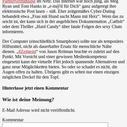
Partnervermittlung
im Netz. Das Internet war noch jung, als Meg
Ryan und Tom Hanks in „e-m@il für Dich“ ganz aufgeregt ihre
elektronische Post lasen – süß. Eher zeitgemäßes Cyber-Dating
behandelt etwa „Frau mit Hund sucht Mann mit Herz“. Wem das zu
seicht ist, der kann sich in der angeblichen Dokumentation „Catfish“
oder dem Thriller „Hard Candy“ über fatale Folgen des sexy Chats
informieren.
Der Computer (einschließlich Smartphone) sollte nur als temporäres
Hilfsmittel, nicht als dauerhafter Ersatz für menschliche Nähe
dienen. „
#Zeitgeist
“ von Jason Reitman brachte es zuletzt auf den
Punkt. Mit Vorsicht und einer gewissen Medienkompetenz
eingesetzt kann der virtuelle Flirt jedoch spannende Alternativen und
ganz neue Möglichkeiten bieten. So oder so schadet es nicht, die
Augen offen zu halten. Übrigens gibt es selten nur einen einzigen
möglichen Deckel für den Topf.
Hinterlasse jetzt einen Kommentar
Wie ist deine Meinung?
E-Mail Adresse wird nicht veröffentlicht.
Kommentar