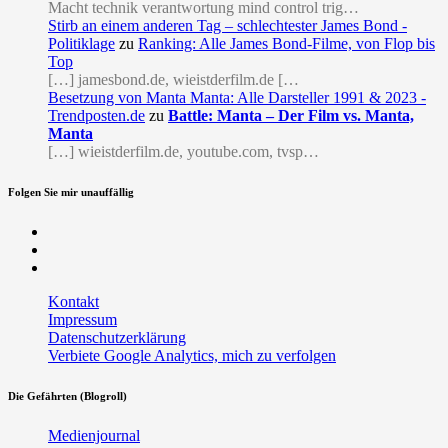
Macht technik verantwortung mind control trig…
Stirb an einem anderen Tag – schlechtester James Bond -
Politiklage
zu
Ranking: Alle James Bond-Filme, von Flop bis
Top
[…] jamesbond.de, wieistderfilm.de […
Besetzung von Manta Manta: Alle Darsteller 1991 & 2023 -
Trendposten.de
zu
Battle: Manta – Der Film vs. Manta,
Manta
[…] wieistderfilm.de, youtube.com, tvsp…
Folgen Sie mir unauffällig
Facebook
Twitter
RSS
Kontakt
Impressum
Datenschutzerklärung
Verbiete Google Analytics, mich zu verfolgen
Die Gefährten (Blogroll)
Medienjournal