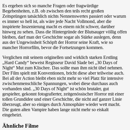
Es ergeben sich so manche Fragen oder fragwürdige
Begebenheiten, z.B. ob zwischen den teils recht großen
Zeitsprüngen tatsächlich nichts Nennenswertes passiert oder warum
es immer so hell ist, als wäre jede Nacht Vollmond, aber die
inspirierte Inszenierung macht es einem nicht schwer, darüber
hinweg zu sehen. Dass die Hintergründe der Blutsauger völlig offen
bleiben, darf man der Geschichte sogar als Stärke auslegen, denn
aus der Ungewissheit Schöpft der Horror seine Kraft, wie so
mancher Horrorfilm, bevor die Fortsetzungen kommen.
Verglichen mit seinem originellen und wirklich starken Erstling
„Hard Candy“ beweist Regisseur David Slade bei „30 Days of
Night“ Mut zum Klischee. Das sollte man ihm nicht übel nehmen.
Der Film spielt mit Konventionen, bricht diese aber teilweise auch.
Bei all der Action bleibt eben nicht mehr so viel Platz für intensive
zwischenmenschliche Spannungen, wobei diese durchaus auch
vorhanden sind. „30 Days of Night“ ist schön brutaler, gut
gespielter, gekonnt fotografierter, zeitgenössischer Horror mit einer
tollen Grundidee und einer Geschichte, die nicht auf ganzer Linie
überzeugt, aber so einiges durch Atmosphäre wieder wett macht.
Die guten alten Vampire haben lange nicht mehr so eiskalt
eingeheizt.
Ähnliche Filme