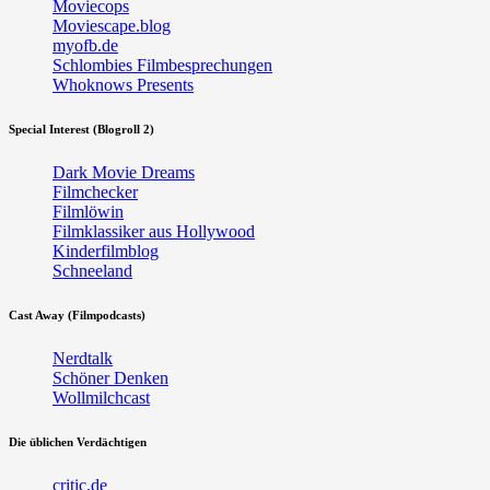
Moviecops
Moviescape.blog
myofb.de
Schlombies Filmbesprechungen
Whoknows Presents
Special Interest (Blogroll 2)
Dark Movie Dreams
Filmchecker
Filmlöwin
Filmklassiker aus Hollywood
Kinderfilmblog
Schneeland
Cast Away (Filmpodcasts)
Nerdtalk
Schöner Denken
Wollmilchcast
Die üblichen Verdächtigen
critic.de