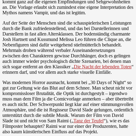
kommt ganz auf die eigenen Empfindungen und Sehgewohnheiten
an. Die Vorlage erlaubt sich zumindest eine eigene Interpretation des
Mythos namens Vampir, und das ist legitim.
Auf der Seite der Menschen sind die schauspielerischen Leistungen
durch die Bank zufriedenstellend, und das bei Darstellerinnen und
Darstellern in fast allen Altersklassen. Der bodenständig charmante
Josh Hartnett und Kussmund Melissa Leo führen die Clique an, die
Nebenfiguren sind dafür weitgehend stiefmütterlich behandelt.
Mehrmals drohen während verbaler Auseinandersetzungen
zwischen den Charakteren gewisse Durchhänger, doch es gelingen
auch immer wieder psychologisch dichte Szenarien, bei denen man
sich sogar entfernt an den Klassiker „
Die Nacht der lebenden Toten
“
erinnern darf, und vor allem auch starke visuelle Einfälle.
Was modernen Horror ausmacht, kommt bei „30 Days of Night“ so
gut zur Geltung wie das Blut auf dem Schnee. Man scheut nicht vor
kompromissloser Brutalität, die Optik ist durchgestylt – irgendwo
muss man dem Film ja die Comicvorlage anmerken – aber übertreibt
es auch nicht. Der Schwerpunkt liegt klar auf einer stimmungsvollen
Atmosphäre, und die ist Regisseur David Slade gelungen, ordentlich
unterstützt durch die subtile Musik. Warum der Film von David
Slade ist und nicht von Sam Raimi („
Tanz der Teufel
“), wie es das
Filmposter behauptet? Raimi war nur einer der Produzenten, hatte
also kaum künstlerischen Einfluss auf das Projekt.