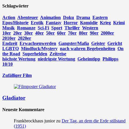
Schlagwörter
Action
Abenteuer
Animation
Doku
Drama
Eastern
Epos/Historie
Erotik
Fantasy
Horror
Komödie
Krieg
Krimi
Musik
Romanze
Sci-Fi
Sport
Thriller
Western
10er
20er
30er
40er
50er
60er
70er
80er
90er
2000er
2010er
2020er
Endzeit
Erwachsenwerden
Gangster/Mafia
Geister
Gericht
LGBTQ
Mindfuck/Mystery
nach wahren Begebenheiten
On
the Road
Superhelden
Zeitreise
höchste Wertung
niedrigste Wertung
Geheimtipp
Philipps
10/10
Zufälliger Film
Gladiator
Neueste Kommentare
Frankbrockhaus junior
zu
Der Tag, an dem die Erde stillstand
(1951)