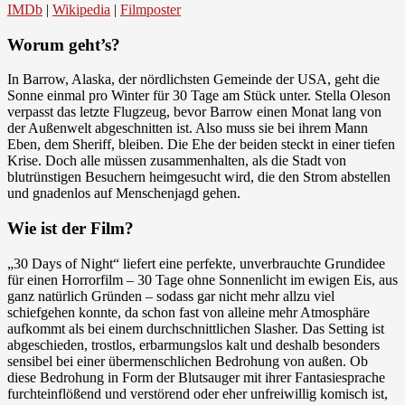
IMDb
|
Wikipedia
|
Filmposter
Worum geht’s?
In Barrow, Alaska, der nördlichsten Gemeinde der USA, geht die
Sonne einmal pro Winter für 30 Tage am Stück unter. Stella Oleson
verpasst das letzte Flugzeug, bevor Barrow einen Monat lang von
der Außenwelt abgeschnitten ist. Also muss sie bei ihrem Mann
Eben, dem Sheriff, bleiben. Die Ehe der beiden steckt in einer tiefen
Krise. Doch alle müssen zusammenhalten, als die Stadt von
blutrünstigen Besuchern heimgesucht wird, die den Strom abstellen
und gnadenlos auf Menschenjagd gehen.
Wie ist der Film?
„30 Days of Night“ liefert eine perfekte, unverbrauchte Grundidee
für einen Horrorfilm – 30 Tage ohne Sonnenlicht im ewigen Eis, aus
ganz natürlich Gründen – sodass gar nicht mehr allzu viel
schiefgehen konnte, da schon fast von alleine mehr Atmosphäre
aufkommt als bei einem durchschnittlichen Slasher. Das Setting ist
abgeschieden, trostlos, erbarmungslos kalt und deshalb besonders
sensibel bei einer übermenschlichen Bedrohung von außen. Ob
diese Bedrohung in Form der Blutsauger mit ihrer Fantasiesprache
furchteinflößend und verstörend oder eher unfreiwillig komisch ist,