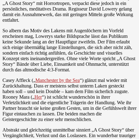
„A Ghost Story“ mit Horrortropen, verpackt diese jedoch in ein
persönliches, meditatives Drama. Regisseur David Lowery gelang
damit ein Ausnahmewerk, das mit geringen Mitteln große Wirkung
entfaltet.
So albern das Motiv des Lakens mit Augenlöchern im Vorfeld
erscheinen mag, Lowerys starke Bildsprache lässt das Publikum
keine Sekunde lang an der Hauptfigur zweifeln. Der Film erlaubt
sich einige übermäßig lange Einstellungen, die sich aber nicht zäh,
sondern einfach richtig anfühlen, da Geschichte und visuelles
Konzept stets ineinandergreifen. Ohne viele Worte spricht „A Ghost
Story“ Bände über Liebe, Einsamkeit und Ohnmacht, unterstützt
durch das altmodische 4:3-Format.
Casey Affleck („
Manchester by the Sea
“) glänzt mal wieder mit
Zurückhaltung. Dass er meistens selbst unterm Laken gesteckt
haben soll – und kein Double – kam dem Film sicherlich zugute.
Rooney Mara („
Her
“) ist schlicht wunderschön in ihrer
Verletzlichkeit und die eigentliche Trägerin der Handlung. Wie ihr
Partner braucht sie keine großen Gesten, um in die Gefühlswelt ihrer
Figur eintauchen zu lassen. Die beiden machen die
Geistergeschichte zu einer sehr menschlichen.
Abstrakt und gleichzeitig unmittelbar sinniert „A Ghost Story“ über
Vergänglichkeit, Verlust und das Loslassen. Ein wunderbar trauriger