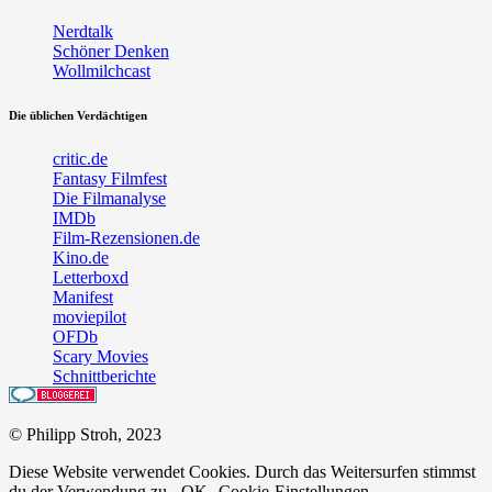
Nerdtalk
Schöner Denken
Wollmilchcast
Die üblichen Verdächtigen
critic.de
Fantasy Filmfest
Die Filmanalyse
IMDb
Film-Rezensionen.de
Kino.de
Letterboxd
Manifest
moviepilot
OFDb
Scary Movies
Schnittberichte
© Philipp Stroh, 2023
Diese Website verwendet Cookies. Durch das Weitersurfen stimmst
du der Verwendung zu.
OK
Cookie-Einstellungen