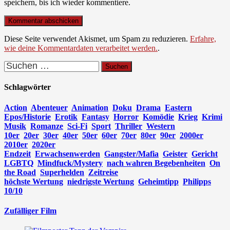
speichern, bis ich wieder kommentiere.
Diese Seite verwendet Akismet, um Spam zu reduzieren.
Erfahre,
wie deine Kommentardaten verarbeitet werden.
.
Suchen
nach:
Schlagwörter
Action
Abenteuer
Animation
Doku
Drama
Eastern
Epos/Historie
Erotik
Fantasy
Horror
Komödie
Krieg
Krimi
Musik
Romanze
Sci-Fi
Sport
Thriller
Western
10er
20er
30er
40er
50er
60er
70er
80er
90er
2000er
2010er
2020er
Endzeit
Erwachsenwerden
Gangster/Mafia
Geister
Gericht
LGBTQ
Mindfuck/Mystery
nach wahren Begebenheiten
On
the Road
Superhelden
Zeitreise
höchste Wertung
niedrigste Wertung
Geheimtipp
Philipps
10/10
Zufälliger Film