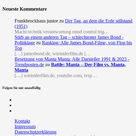
Neueste Kommentare
Frankbrockhaus junior
zu
Der Tag, an dem die Erde stillstand
(1951)
Macht technik verantwortung mind control trig…
Stirb an einem anderen Tag – schlechtester James Bond -
Politiklage
zu
Ranking: Alle James Bond-Filme, von Flop bis
Top
[…] jamesbond.de, wieistderfilm.de […
Besetzung von Manta Manta: Alle Darsteller 1991 & 2023 -
Trendposten.de
zu
Battle: Manta – Der Film vs. Manta,
Manta
[…] wieistderfilm.de, youtube.com, tvsp…
Folgen Sie mir unauffällig
Facebook
Twitter
RSS
Kontakt
Impressum
Datenschutzerklärung