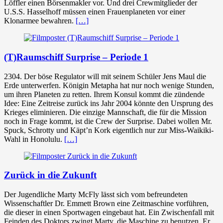
Löffler einen Börsenmakler vor. Und drei Crewmitglieder der
U.S.S. Hasselhoff müssen einen Frauenplaneten vor einer
Klonarmee bewahren.
[…]
(T)Raumschiff Surprise – Periode 1
2304. Der böse Regulator will mit seinem Schüler Jens Maul die
Erde unterwerfen. Königin Metapha hat nur noch wenige Stunden,
um ihren Planeten zu retten. Ihrem Konsul kommt die zündende
Idee: Eine Zeitreise zurück ins Jahr 2004 könnte den Ursprung des
Krieges eliminieren. Die einzige Mannschaft, die für die Mission
noch in Frage kommt, ist die Crew der Surprise. Dabei wollen Mr.
Spuck, Schrotty und Käpt’n Kork eigentlich nur zur Miss-Waikiki-
Wahl in Honolulu.
[…]
Zurück in die Zukunft
Der Jugendliche Marty McFly lässt sich vom befreundeten
Wissenschaftler Dr. Emmett Brown eine Zeitmaschine vorführen,
die dieser in einen Sportwagen eingebaut hat. Ein Zwischenfall mit
Feinden des Doktors zwingt Marty, die Maschine zu benutzen. Er