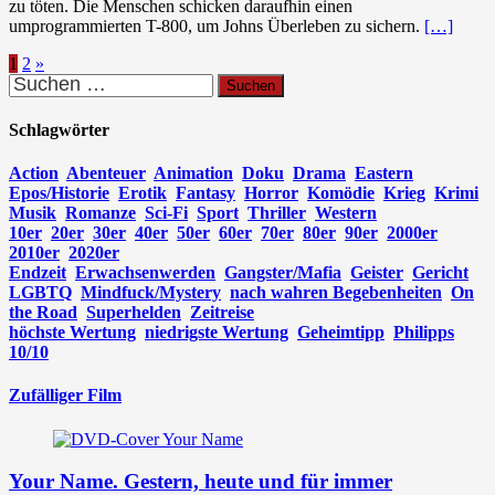
zu töten. Die Menschen schicken daraufhin einen
umprogrammierten T-800, um Johns Überleben zu sichern.
[…]
Seitennummerierung
1
2
»
Suchen
der
nach:
Beiträge
Schlagwörter
Action
Abenteuer
Animation
Doku
Drama
Eastern
Epos/Historie
Erotik
Fantasy
Horror
Komödie
Krieg
Krimi
Musik
Romanze
Sci-Fi
Sport
Thriller
Western
10er
20er
30er
40er
50er
60er
70er
80er
90er
2000er
2010er
2020er
Endzeit
Erwachsenwerden
Gangster/Mafia
Geister
Gericht
LGBTQ
Mindfuck/Mystery
nach wahren Begebenheiten
On
the Road
Superhelden
Zeitreise
höchste Wertung
niedrigste Wertung
Geheimtipp
Philipps
10/10
Zufälliger Film
Your Name. Gestern, heute und für immer