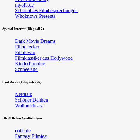
myofb.de
Schlombies Filmbesprechungen
Whoknows Presents
Special Interest (Blogroll 2)
Dark Movie Dreams
Filmchecker
Filmlöwin
Filmklassiker aus Hollywood
Kinderfilmblog
Schneeland
Cast Away (Filmpodcasts)
Nerdtalk
Schöner Denken
Wollmilchcast
Die üblichen Verdächtigen
critic.de
Fantasy Filmfest