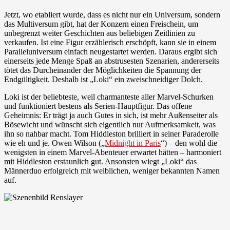
Jetzt, wo etabliert wurde, dass es nicht nur ein Universum, sondern
das Multiversum gibt, hat der Konzern einen Freischein, um
unbegrenzt weiter Geschichten aus beliebigen Zeitlinien zu
verkaufen. Ist eine Figur erzählerisch erschöpft, kann sie in einem
Paralleluniversum einfach neugestartet werden. Daraus ergibt sich
einerseits jede Menge Spaß an abstrusesten Szenarien, andererseits
tötet das Durcheinander der Möglichkeiten die Spannung der
Endgültigkeit. Deshalb ist „Loki“ ein zweischneidiger Dolch.
Loki ist der beliebteste, weil charmanteste aller Marvel-Schurken
und funktioniert bestens als Serien-Hauptfigur. Das offene
Geheimnis: Er trägt ja auch Gutes in sich, ist mehr Außenseiter als
Bösewicht und wünscht sich eigentlich nur Aufmerksamkeit, was
ihn so nahbar macht. Tom Hiddleston brilliert in seiner Paraderolle
wie eh und je. Owen Wilson („
Midnight in Paris
“) – den wohl die
wenigsten in einem Marvel-Abenteuer erwartet hätten – harmoniert
mit Hiddleston erstaunlich gut. Ansonsten wiegt „Loki“ das
Männerduo erfolgreich mit weiblichen, weniger bekannten Namen
auf.