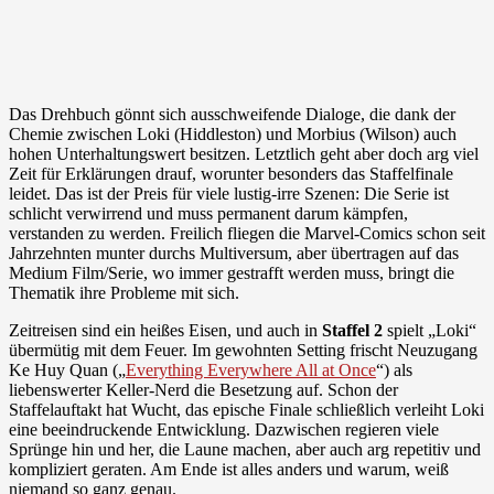
Das Drehbuch gönnt sich ausschweifende Dialoge, die dank der
Chemie zwischen Loki (Hiddleston) und Morbius (Wilson) auch
hohen Unterhaltungswert besitzen. Letztlich geht aber doch arg viel
Zeit für Erklärungen drauf, worunter besonders das Staffelfinale
leidet. Das ist der Preis für viele lustig-irre Szenen: Die Serie ist
schlicht verwirrend und muss permanent darum kämpfen,
verstanden zu werden. Freilich fliegen die Marvel-Comics schon seit
Jahrzehnten munter durchs Multiversum, aber übertragen auf das
Medium Film/Serie, wo immer gestrafft werden muss, bringt die
Thematik ihre Probleme mit sich.
Zeitreisen sind ein heißes Eisen, und auch in
Staffel 2
spielt „Loki“
übermütig mit dem Feuer. Im gewohnten Setting frischt Neuzugang
Ke Huy Quan („
Everything Everywhere All at Once
“) als
liebenswerter Keller-Nerd die Besetzung auf. Schon der
Staffelauftakt hat Wucht, das epische Finale schließlich verleiht Loki
eine beeindruckende Entwicklung. Dazwischen regieren viele
Sprünge hin und her, die Laune machen, aber auch arg repetitiv und
kompliziert geraten. Am Ende ist alles anders und warum, weiß
niemand so ganz genau.