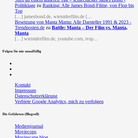
Politiklage
zu
Ranking: Alle James Bond-Filme, von Flop bis
Top
[…] jamesbond.de, wieistderfilm.de […
Besetzung von Manta Manta: Alle Darsteller 1991 & 2023 -
Trendposten.de
zu
Battle: Manta – Der Film vs. Manta,
Manta
[…] wieistderfilm.de, youtube.com, tvsp…
Folgen Sie mir unauffällig
Facebook
Twitter
RSS
Kontakt
Impressum
Datenschutzerklärung
Verbiete Google Analytics, mich zu verfolgen
Die Gefährten (Blogroll)
Medienjournal
Moviecops
Moviescape.blog