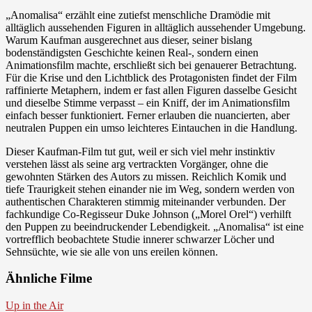
„Anomalisa“ erzählt eine zutiefst menschliche Dramödie mit
alltäglich aussehenden Figuren in alltäglich aussehender Umgebung.
Warum Kaufman ausgerechnet aus dieser, seiner bislang
bodenständigsten Geschichte keinen Real-, sondern einen
Animationsfilm machte, erschließt sich bei genauerer Betrachtung.
Für die Krise und den Lichtblick des Protagonisten findet der Film
raffinierte Metaphern, indem er fast allen Figuren dasselbe Gesicht
und dieselbe Stimme verpasst – ein Kniff, der im Animationsfilm
einfach besser funktioniert. Ferner erlauben die nuancierten, aber
neutralen Puppen ein umso leichteres Eintauchen in die Handlung.
Dieser Kaufman-Film tut gut, weil er sich viel mehr instinktiv
verstehen lässt als seine arg vertrackten Vorgänger, ohne die
gewohnten Stärken des Autors zu missen. Reichlich Komik und
tiefe Traurigkeit stehen einander nie im Weg, sondern werden von
authentischen Charakteren stimmig miteinander verbunden. Der
fachkundige Co-Regisseur Duke Johnson („Morel Orel“) verhilft
den Puppen zu beeindruckender Lebendigkeit. „Anomalisa“ ist eine
vortrefflich beobachtete Studie innerer schwarzer Löcher und
Sehnsüchte, wie sie alle von uns ereilen können.
Ähnliche Filme
Up in the Air