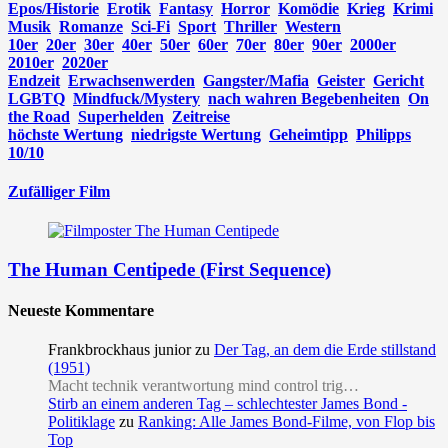
Epos/Historie
Erotik
Fantasy
Horror
Komödie
Krieg
Krimi
Musik
Romanze
Sci-Fi
Sport
Thriller
Western
10er
20er
30er
40er
50er
60er
70er
80er
90er
2000er
2010er
2020er
Endzeit
Erwachsenwerden
Gangster/Mafia
Geister
Gericht
LGBTQ
Mindfuck/Mystery
nach wahren Begebenheiten
On
the Road
Superhelden
Zeitreise
höchste Wertung
niedrigste Wertung
Geheimtipp
Philipps
10/10
Zufälliger Film
The Human Centipede (First Sequence)
Neueste Kommentare
Frankbrockhaus junior
zu
Der Tag, an dem die Erde stillstand
(1951)
Macht technik verantwortung mind control trig…
Stirb an einem anderen Tag – schlechtester James Bond -
Politiklage
zu
Ranking: Alle James Bond-Filme, von Flop bis
Top