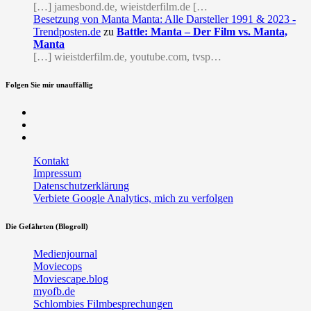
[…] jamesbond.de, wieistderfilm.de […
Besetzung von Manta Manta: Alle Darsteller 1991 & 2023 -
Trendposten.de
zu
Battle: Manta – Der Film vs. Manta,
Manta
[…] wieistderfilm.de, youtube.com, tvsp…
Folgen Sie mir unauffällig
Facebook
Twitter
RSS
Kontakt
Impressum
Datenschutzerklärung
Verbiete Google Analytics, mich zu verfolgen
Die Gefährten (Blogroll)
Medienjournal
Moviecops
Moviescape.blog
myofb.de
Schlombies Filmbesprechungen