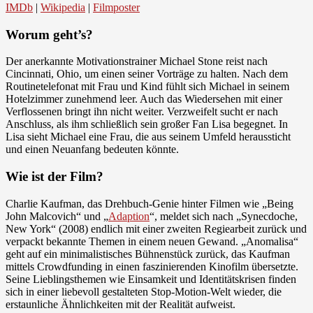
IMDb
|
Wikipedia
|
Filmposter
Worum geht’s?
Der anerkannte Motivationstrainer Michael Stone reist nach
Cincinnati, Ohio, um einen seiner Vorträge zu halten. Nach dem
Routinetelefonat mit Frau und Kind fühlt sich Michael in seinem
Hotelzimmer zunehmend leer. Auch das Wiedersehen mit einer
Verflossenen bringt ihn nicht weiter. Verzweifelt sucht er nach
Anschluss, als ihm schließlich sein großer Fan Lisa begegnet. In
Lisa sieht Michael eine Frau, die aus seinem Umfeld heraussticht
und einen Neuanfang bedeuten könnte.
Wie ist der Film?
Charlie Kaufman, das Drehbuch-Genie hinter Filmen wie „Being
John Malcovich“ und „
Adaption
“, meldet sich nach „Synecdoche,
New York“ (2008) endlich mit einer zweiten Regiearbeit zurück und
verpackt bekannte Themen in einem neuen Gewand. „Anomalisa“
geht auf ein minimalistisches Bühnenstück zurück, das Kaufman
mittels Crowdfunding in einen faszinierenden Kinofilm übersetzte.
Seine Lieblingsthemen wie Einsamkeit und Identitätskrisen finden
sich in einer liebevoll gestalteten Stop-Motion-Welt wieder, die
erstaunliche Ähnlichkeiten mit der Realität aufweist.