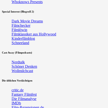
Whoknows Presents
Special Interest (Blogroll 2)
Dark Movie Dreams
Filmchecker
Filmlöwin
Filmklassiker aus Hollywood
Kinderfilmblog
Schneeland
Cast Away (Filmpodcasts)
Nerdtalk
Schöner Denken
Wollmilchcast
Die üblichen Verdächtigen
critic.de
Fantasy Filmfest
Die Filmanalyse
IMDb
Film-Rezensionen.de