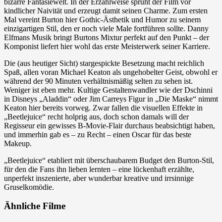
bizarre Fantasiewelt. In der Erzählweise sprüht der Film vor
kindlicher Naivität und erzeugt damit seinen Charme. Zum ersten
Mal vereint Burton hier Gothic-Ästhetik und Humor zu seinem
einzigartigen Stil, den er noch viele Male fortführen sollte. Danny
Elfmans Musik bringt Burtons Mixtur perfekt auf den Punkt – der
Komponist liefert hier wohl das erste Meisterwerk seiner Karriere.
Die (aus heutiger Sicht) stargespickte Besetzung macht reichlich
Spaß, allen voran Michael Keaton als ungehobelter Geist, obwohl er
während der 90 Minuten verhältnismäßig selten zu sehen ist.
Weniger ist eben mehr. Kultige Gestaltenwandler wie der Dschinni
in Disneys „Aladdin“ oder Jim Carreys Figur in „Die Maske“ nimmt
Keaton hier bereits vorweg. Zwar fallen die visuellen Effekte in
„Beetlejuice“ recht holprig aus, doch schon damals will der
Regisseur ein gewisses B-Movie-Flair durchaus beabsichtigt haben,
und immerhin gab es – zu Recht – einen Oscar für das beste
Makeup.
„Beetlejuice“ etabliert mit überschaubarem Budget den Burton-Stil,
für den die Fans ihn lieben lernten – eine lückenhaft erzählte,
unperfekt inszenierte, aber wunderbar kreative und irrsinnige
Gruselkomödie.
Ähnliche Filme