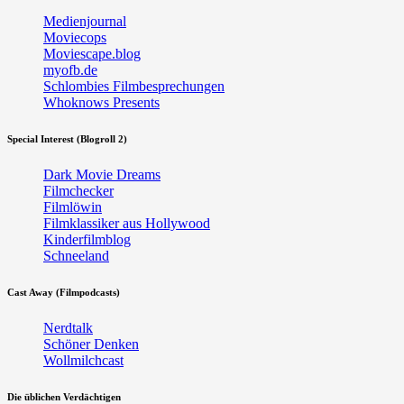
Medienjournal
Moviecops
Moviescape.blog
myofb.de
Schlombies Filmbesprechungen
Whoknows Presents
Special Interest (Blogroll 2)
Dark Movie Dreams
Filmchecker
Filmlöwin
Filmklassiker aus Hollywood
Kinderfilmblog
Schneeland
Cast Away (Filmpodcasts)
Nerdtalk
Schöner Denken
Wollmilchcast
Die üblichen Verdächtigen