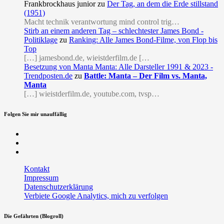
Frankbrockhaus junior
zu
Der Tag, an dem die Erde stillstand
(1951)
Macht technik verantwortung mind control trig…
Stirb an einem anderen Tag – schlechtester James Bond -
Politiklage
zu
Ranking: Alle James Bond-Filme, von Flop bis
Top
[…] jamesbond.de, wieistderfilm.de […
Besetzung von Manta Manta: Alle Darsteller 1991 & 2023 -
Trendposten.de
zu
Battle: Manta – Der Film vs. Manta,
Manta
[…] wieistderfilm.de, youtube.com, tvsp…
Folgen Sie mir unauffällig
Facebook
Twitter
RSS
Kontakt
Impressum
Datenschutzerklärung
Verbiete Google Analytics, mich zu verfolgen
Die Gefährten (Blogroll)