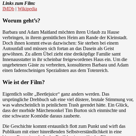
Links zum Film:
IMDb
|
Wikipedia
Worum geht’s?
Barbara und Adam Maitland möchten ihren Urlaub zu Hause
verbringen, in ihrem gemütlichen Heim am Rande der Kleinstadt.
Doch ihnen kommt etwas dazwischen: Sie sterben bei einem
Autounfall und müssen sich fortan an das Dasein als Geist
gewöhnen. Zu allem Übel zieht eine dreiköpfige Familie samt
Innenausstatter in ihr scheinbar freigewordenes Haus ein. Um die
ungebetenen Gäste zu verbreiten, konsultieren Barbara und Adam
einen fadenscheinigen Spezialisten aus dem Totenreich.
Wie ist der Film?
Eigentlich sollte „Beetlejuice“ ganz anders werden. Das
ursprüngliche Drehbuch sah eine viel düstere, brutale Stimmung vor,
was wahrscheinlich in peinlichem Trash geendet hätte. Ein Glück,
dass der morbide Märchenonkel Tim Burton sich einmischte und
eine schwarze Komödie daraus zauberte.
Die Geschichte kommt erstaunlich flott zum Punkt und wirft das
Publikum mit einer hinreißenden Selbstverständlichkeit in eine