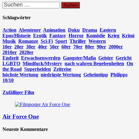
Suchen
nach:
Schlagwörter
Action
Abenteuer
Animation
Doku
Drama
Eastern
Epos/Historie
Erotik
Fantasy
Horror
Komödie
Krieg
Krimi
Musik
Romanze
Sci-Fi
Sport
Thriller
Western
10er
20er
30er
40er
50er
60er
70er
80er
90er
2000er
2010er
2020er
Endzeit
Erwachsenwerden
Gangster/Mafia
Geister
Gericht
LGBTQ
Mindfuck/Mystery
nach wahren Begebenheiten
On
the Road
Superhelden
Zeitreise
höchste Wertung
niedrigste Wertung
Geheimtipp
Philipps
10/10
Zufälliger Film
Air Force One
Neueste Kommentare