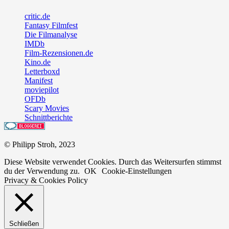
critic.de
Fantasy Filmfest
Die Filmanalyse
IMDb
Film-Rezensionen.de
Kino.de
Letterboxd
Manifest
moviepilot
OFDb
Scary Movies
Schnittberichte
© Philipp Stroh, 2023
Diese Website verwendet Cookies. Durch das Weitersurfen stimmst
du der Verwendung zu.
OK
Cookie-Einstellungen
Privacy & Cookies Policy
Schließen