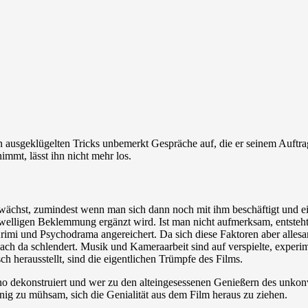
en ausgeklügelten Tricks unbemerkt Gespräche auf, die er seinem Auftr
mmt, lässt ihn nicht mehr los.
ächst, zumindest wenn man sich dann noch mit ihm beschäftigt und ein 
hwelligen Beklemmung ergänzt wird. Ist man nicht aufmerksam, entsteht 
imi und Psychodrama angereichert. Da sich diese Faktoren aber allesam
h da schlendert. Musik und Kameraarbeit sind auf verspielte, experim
ch herausstellt, sind die eigentlichen Trümpfe des Films.
o dekonstruiert und wer zu den alteingesessenen Genießern des unkonv
enig zu mühsam, sich die Genialität aus dem Film heraus zu ziehen.