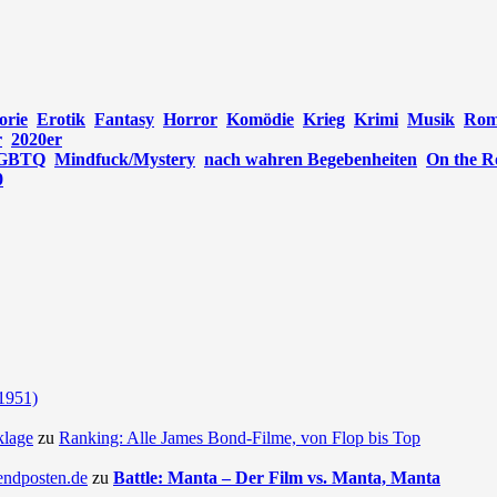
orie
Erotik
Fantasy
Horror
Komödie
Krieg
Krimi
Musik
Rom
r
2020er
GBTQ
Mindfuck/Mystery
nach wahren Begebenheiten
On the R
0
(1951)
klage
zu
Ranking: Alle James Bond-Filme, von Flop bis Top
endposten.de
zu
Battle: Manta – Der Film vs. Manta, Manta