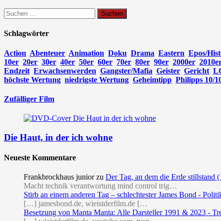
Suchen
nach:
Schlagwörter
Action
Abenteuer
Animation
Doku
Drama
Eastern
Epos/Hist
10er
20er
30er
40er
50er
60er
70er
80er
90er
2000er
2010e
Endzeit
Erwachsenwerden
Gangster/Mafia
Geister
Gericht
L
höchste Wertung
niedrigste Wertung
Geheimtipp
Philipps 10/1
Zufälliger Film
Die Haut, in der ich wohne
Neueste Kommentare
Frankbrockhaus junior
zu
Der Tag, an dem die Erde stillstand 
Macht technik verantwortung mind control trig…
Stirb an einem anderen Tag – schlechtester James Bond - Politi
[…] jamesbond.de, wieistderfilm.de […
Besetzung von Manta Manta: Alle Darsteller 1991 & 2023 - Tr