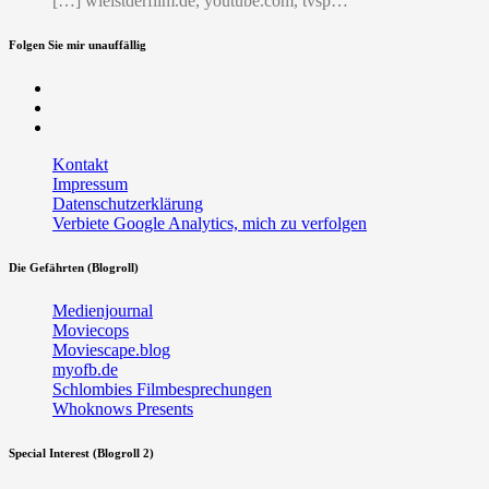
[…] wieistderfilm.de, youtube.com, tvsp…
Folgen Sie mir unauffällig
Facebook
Twitter
RSS
Kontakt
Impressum
Datenschutzerklärung
Verbiete Google Analytics, mich zu verfolgen
Die Gefährten (Blogroll)
Medienjournal
Moviecops
Moviescape.blog
myofb.de
Schlombies Filmbesprechungen
Whoknows Presents
Special Interest (Blogroll 2)