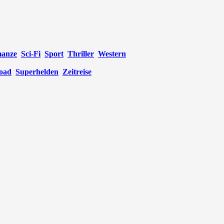
anze
Sci-Fi
Sport
Thriller
Western
oad
Superhelden
Zeitreise