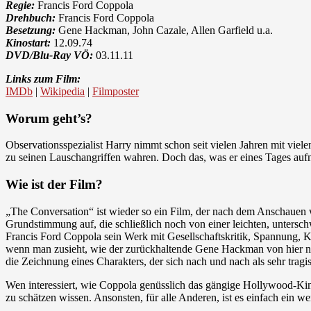
Regie:
Francis Ford Coppola
Drehbuch:
Francis Ford Coppola
Besetzung:
Gene Hackman, John Cazale, Allen Garfield u.a.
Kinostart:
12.09.74
DVD/Blu-Ray VÖ:
03.11.11
Links zum Film:
IMDb
|
Wikipedia
|
Filmposter
Worum geht’s?
Observationsspezialist Harry nimmt schon seit vielen Jahren mit viel
zu seinen Lauschangriffen wahren. Doch das, was er eines Tages aufni
Wie ist der Film?
„The Conversation“ ist wieder so ein Film, der nach dem Anschauen w
Grundstimmung auf, die schließlich noch von einer leichten, untersc
Francis Ford Coppola sein Werk mit Gesellschaftskritik, Spannung, Kr
wenn man zusieht, wie der zurückhaltende Gene Hackman von hier nac
die Zeichnung eines Charakters, der sich nach und nach als sehr tragis
Wen interessiert, wie Coppola genüsslich das gängige Hollywood-Kin
zu schätzen wissen. Ansonsten, für alle Anderen, ist es einfach ein w