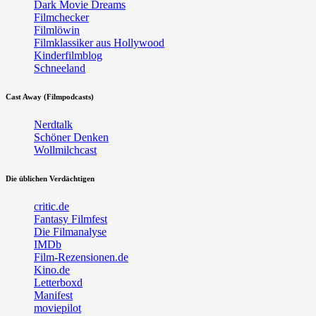
Dark Movie Dreams
Filmchecker
Filmlöwin
Filmklassiker aus Hollywood
Kinderfilmblog
Schneeland
Cast Away (Filmpodcasts)
Nerdtalk
Schöner Denken
Wollmilchcast
Die üblichen Verdächtigen
critic.de
Fantasy Filmfest
Die Filmanalyse
IMDb
Film-Rezensionen.de
Kino.de
Letterboxd
Manifest
moviepilot