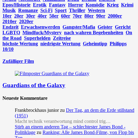
Epos/Historie
Erotik
Fantasy
Horror
Komödie
Krieg
Krimi
Musik
Romanze
Sci-Fi
Sport
Thriller
Western
10er
20er
30er
40er
50er
60er
70er
80er
90er
2000er
2010er
2020er
Endzeit
Erwachsenwerden
Gangster/Mafia
Geister
Gericht
LGBTQ
Mindfuck/Mystery
nach wahren Begebenheiten
On
the Road
Superhelden
Zeitreise
höchste Wertung
niedrigste Wertung
Geheimtipp
Philipps
10/10
Zufälliger Film
Guardians of the Galaxy
Neueste Kommentare
Frankbrockhaus junior
zu
Der Tag, an dem die Erde stillstand
(1951)
Macht technik verantwortung mind control trig…
Stirb an einem anderen Tag – schlechtester James Bond -
Politiklage
zu
Ranking: Alle James Bond-Filme, von Flop bis
Top