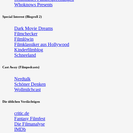
Whoknows Presents
Special Interest (Blogroll 2)
Dark Movie Dreams
Filmchecker
Filmlöwin
Filmklassiker aus Hollywood
Kinderfilmblog
Schneeland
Cast Away (Filmpodcasts)
Nerdtalk
Schöner Denken
Wollmilchcast
Die üblichen Verdächtigen
critic.de
Fantasy Filmfest
Die Filmanalyse
IMDb