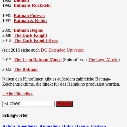
1989:
Batman
1992:
Batmans Rückkehr
– – – – – – – – – – – – – – – – – –
1995:
Batman Forever
1997:
Batman & Robin
2005:
Batman Begins
2008:
The Dark Knight
2012:
The Dark Knight Rises
(seit 2016 siehe auch
DC Extended Universe
)
2017:
The Lego Batman Movie
(Spin-off von
The Lego Movie
)
2022:
The Batman
Neben den Kinofilmen gibt es außerdem zahlreiche Batman-
Zeichentrickfilme, die direkt für das Heimkino produziert wurden.
« Alle Filmreihen
Suchen
nach:
Schlagwörter
Action
Abenteuer
Animation
Doku
Drama
Eastern