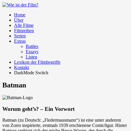
Home
Über
Alle Filme
Filmreihen
Serien
Extras
Battles
Essays
Listen
Lexikon der Filmbegriffe
Kontakt
DarkMode Switch
Batman
Worum geht’s? – Ein Vorwort
Batman (zu Deutsch: „Fledermausmann“) ist eine unter anderem
von Zorro inspirierte, erstmals 1939 erschienene Comicfigur. Hinter
Batman verbirgt sich der reiche Bruce Wayne, der durch die