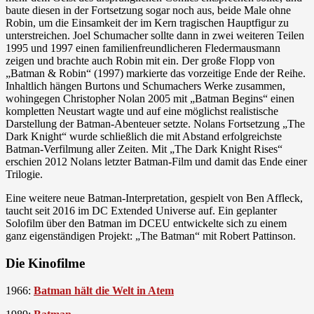
baute diesen in der Fortsetzung sogar noch aus, beide Male ohne
Robin, um die Einsamkeit der im Kern tragischen Hauptfigur zu
unterstreichen. Joel Schumacher sollte dann in zwei weiteren Teilen
1995 und 1997 einen familienfreundlicheren Fledermausmann
zeigen und brachte auch Robin mit ein. Der große Flopp von
„Batman & Robin“ (1997) markierte das vorzeitige Ende der Reihe.
Inhaltlich hängen Burtons und Schumachers Werke zusammen,
wohingegen Christopher Nolan 2005 mit „Batman Begins“ einen
kompletten Neustart wagte und auf eine möglichst realistische
Darstellung der Batman-Abenteuer setzte. Nolans Fortsetzung „The
Dark Knight“ wurde schließlich die mit Abstand erfolgreichste
Batman-Verfilmung aller Zeiten. Mit „The Dark Knight Rises“
erschien 2012 Nolans letzter Batman-Film und damit das Ende einer
Trilogie.
Eine weitere neue Batman-Interpretation, gespielt von Ben Affleck,
taucht seit 2016 im DC Extended Universe auf. Ein geplanter
Solofilm über den Batman im DCEU entwickelte sich zu einem
ganz eigenständigen Projekt: „The Batman“ mit Robert Pattinson.
Die Kinofilme
1966:
Batman hält die Welt in Atem