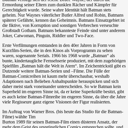
Ermordung seiner Eltern zum dunklen Rächer und Kämpfer für
Gerechtigkeit wurde. Seine wahre Identität hält Batman stets
geheim. Nur Waynes väterlicher Butler Alfred und Robin, Batmans
späterer Gefährte, kennen das Geheimnis. Batmans Einsatzgebiet ist
die fiktive, von Korruption und sonstigen Verbrechen verseuchte
Großstadt Gotham. Batmans bekannteste Feinde sind unter anderem
Joker, Catwoman, Pinguin, Riddler und Two-Face.
Erste Verfilmungen entstanden in den 40er Jahren in Form von
Kurzfilm-Serien, die in den Kinos als Vorprogramm zu sehen
waren, sogenannte Serials. 1966 bis 1968 wurde „Batman“ als
bunte, kindertaugliche Fernsehserie produziert, mit dem zugehörigen
Spielfilm „Batman hält die Welt in Atem“. Im Zeichentrickstil gibt es
Dutzende weitere Batman-Serien und –Filme. Die Fülle der
Batman-Comicreihen ist kaum mehr überschaubar, weshalb
Adaptionen nach Belieben Anhaltspunkte herauspicken und sich
daher meist stark voneinander unterscheiden. So wie Batman kein
Superheld im engeren Sinne ist, da er keine Superkräfte besitzt, gibt
es auch keine Batman-Filmreihe im engeren Sinne, da über die Jahre
viele Regisseure ganz eigene Visionen der Figur realisierten.
Im Auftrag von Warner Bros. (bis heute das Studio für die Batman-
Filme) wählte Tim
Burton 1989 für seinen Batman-Film einen düsteren Ansatz, der
mehr dem Geist des ursprünglichen Comics entsprechen sollte, und