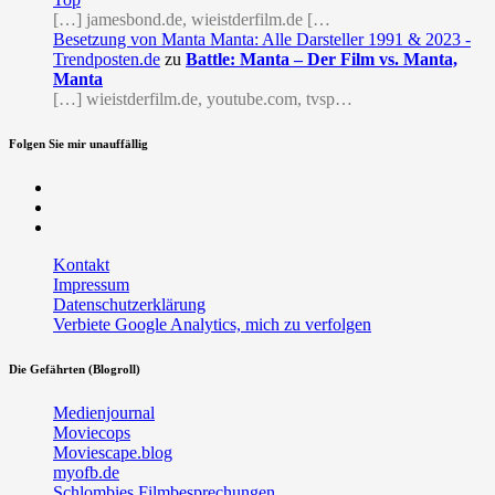
[…] jamesbond.de, wieistderfilm.de […
Besetzung von Manta Manta: Alle Darsteller 1991 & 2023 -
Trendposten.de
zu
Battle: Manta – Der Film vs. Manta,
Manta
[…] wieistderfilm.de, youtube.com, tvsp…
Folgen Sie mir unauffällig
Facebook
Twitter
RSS
Kontakt
Impressum
Datenschutzerklärung
Verbiete Google Analytics, mich zu verfolgen
Die Gefährten (Blogroll)
Medienjournal
Moviecops
Moviescape.blog
myofb.de
Schlombies Filmbesprechungen