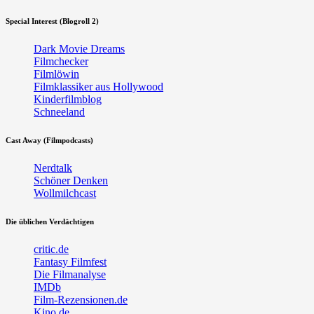
Special Interest (Blogroll 2)
Dark Movie Dreams
Filmchecker
Filmlöwin
Filmklassiker aus Hollywood
Kinderfilmblog
Schneeland
Cast Away (Filmpodcasts)
Nerdtalk
Schöner Denken
Wollmilchcast
Die üblichen Verdächtigen
critic.de
Fantasy Filmfest
Die Filmanalyse
IMDb
Film-Rezensionen.de
Kino.de