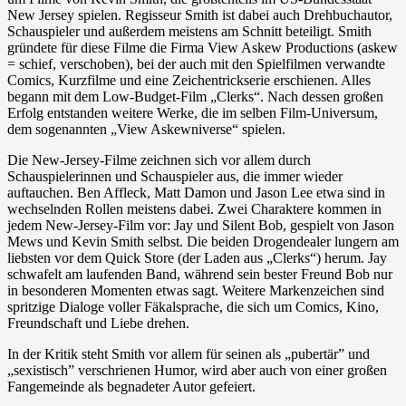
New Jersey spielen. Regisseur Smith ist dabei auch Drehbuchautor,
Schauspieler und außerdem meistens am Schnitt beteiligt. Smith
gründete für diese Filme die Firma View Askew Productions (askew
= schief, verschoben), bei der auch mit den Spielfilmen verwandte
Comics, Kurzfilme und eine Zeichentrickserie erschienen. Alles
begann mit dem Low-Budget-Film „Clerks“. Nach dessen großen
Erfolg entstanden weitere Werke, die im selben Film-Universum,
dem sogenannten „View Askewniverse“ spielen.
Die New-Jersey-Filme zeichnen sich vor allem durch
Schauspielerinnen und Schauspieler aus, die immer wieder
auftauchen. Ben Affleck, Matt Damon und Jason Lee etwa sind in
wechselnden Rollen meistens dabei. Zwei Charaktere kommen in
jedem New-Jersey-Film vor: Jay und Silent Bob, gespielt von Jason
Mews und Kevin Smith selbst. Die beiden Drogendealer lungern am
liebsten vor dem Quick Store (der Laden aus „Clerks“) herum. Jay
schwafelt am laufenden Band, während sein bester Freund Bob nur
in besonderen Momenten etwas sagt. Weitere Markenzeichen sind
spritzige Dialoge voller Fäkalsprache, die sich um Comics, Kino,
Freundschaft und Liebe drehen.
In der Kritik steht Smith vor allem für seinen als „pubertär” und
„sexistisch” verschrienen Humor, wird aber auch von einer großen
Fangemeinde als begnadeter Autor gefeiert.