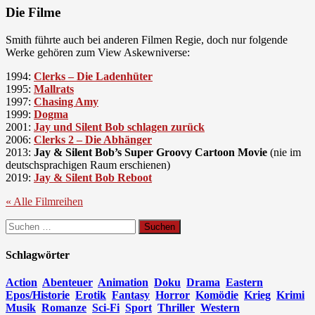
Die Filme
Smith führte auch bei anderen Filmen Regie, doch nur folgende
Werke gehören zum View Askewniverse:
1994:
Clerks – Die Ladenhüter
1995:
Mallrats
1997:
Chasing Amy
1999:
Dogma
2001:
Jay und Silent Bob schlagen zurück
2006:
Clerks 2 – Die Abhänger
2013:
Jay & Silent Bob’s Super Groovy Cartoon Movie
(nie im
deutschsprachigen Raum erschienen)
2019:
Jay & Silent Bob Reboot
« Alle Filmreihen
Suchen
nach:
Schlagwörter
Action
Abenteuer
Animation
Doku
Drama
Eastern
Epos/Historie
Erotik
Fantasy
Horror
Komödie
Krieg
Krimi
Musik
Romanze
Sci-Fi
Sport
Thriller
Western