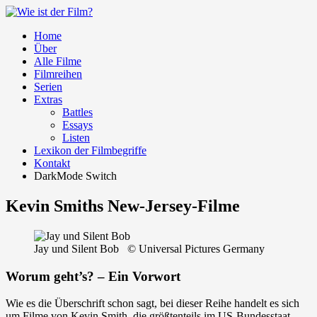
Home
Über
Alle Filme
Filmreihen
Serien
Extras
Battles
Essays
Listen
Lexikon der Filmbegriffe
Kontakt
DarkMode Switch
Kevin Smiths New-Jersey-Filme
Jay und Silent Bob © Universal Pictures Germany
Worum geht’s? – Ein Vorwort
Wie es die Überschrift schon sagt, bei dieser Reihe handelt es sich
um Filme von Kevin Smith, die größtenteils im US-Bundesstaat