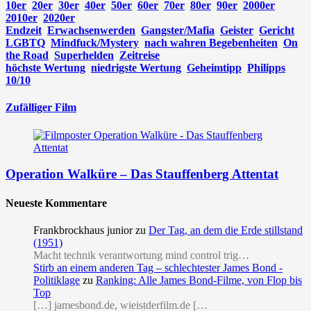
10er
20er
30er
40er
50er
60er
70er
80er
90er
2000er
2010er
2020er
Endzeit
Erwachsenwerden
Gangster/Mafia
Geister
Gericht
LGBTQ
Mindfuck/Mystery
nach wahren Begebenheiten
On
the Road
Superhelden
Zeitreise
höchste Wertung
niedrigste Wertung
Geheimtipp
Philipps
10/10
Zufälliger Film
Operation Walküre – Das Stauffenberg Attentat
Neueste Kommentare
Frankbrockhaus junior
zu
Der Tag, an dem die Erde stillstand
(1951)
Macht technik verantwortung mind control trig…
Stirb an einem anderen Tag – schlechtester James Bond -
Politiklage
zu
Ranking: Alle James Bond-Filme, von Flop bis
Top
[…] jamesbond.de, wieistderfilm.de […