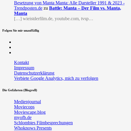
Besetzung von Manta Manta: Alle Darsteller 1991 & 2023 -
Trendposten.de
zu
Battle: Manta – Der Film vs. Manta,
Manta
[…] wieistderfilm.de, youtube.com, tvsp…
Folgen Sie mir unauffällig
Facebook
Twitter
RSS
Kontakt
Impressum
Datenschutzerklärung
Verbiete Google Analytics, mich zu verfolgen
Die Gefährten (Blogroll)
Medienjournal
Moviecops
Moviescape.blog
myofb.de
Schlombies Filmbesprechungen
Whoknows Presents