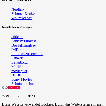
Cast Away (Filmpodcasts)
Nerdtalk
Schöner Denken
Wollmilchcast
Die üblichen Verdächtigen
critic.de
Fantasy Filmfest
Die Filmanalyse
IMDb
Film-Rezensionen.de
Kino.de
Letterboxd
Manifest
moviepilot
OFDb
Scary Movies
Schnittberichte
© Philipp Stroh, 2023
Diese Website verwendet Cookies. Durch das Weitersurfen stimmst