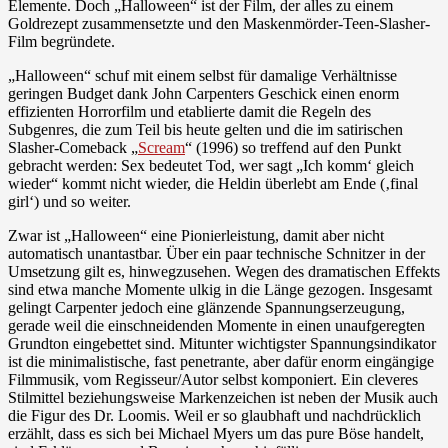
Elemente. Doch „Halloween“ ist der Film, der alles zu einem
Goldrezept zusammensetzte und den Maskenmörder-Teen-Slasher-
Film begründete.
„Halloween“ schuf mit einem selbst für damalige Verhältnisse
geringen Budget dank John Carpenters Geschick einen enorm
effizienten Horrorfilm und etablierte damit die Regeln des
Subgenres, die zum Teil bis heute gelten und die im satirischen
Slasher-Comeback „
Scream
“ (1996) so treffend auf den Punkt
gebracht werden: Sex bedeutet Tod, wer sagt „Ich komm‘ gleich
wieder“ kommt nicht wieder, die Heldin überlebt am Ende (‚final
girl‘) und so weiter.
Zwar ist „Halloween“ eine Pionierleistung, damit aber nicht
automatisch unantastbar. Über ein paar technische Schnitzer in der
Umsetzung gilt es, hinwegzusehen. Wegen des dramatischen Effekts
sind etwa manche Momente ulkig in die Länge gezogen. Insgesamt
gelingt Carpenter jedoch eine glänzende Spannungserzeugung,
gerade weil die einschneidenden Momente in einen unaufgeregten
Grundton eingebettet sind. Mitunter wichtigster Spannungsindikator
ist die minimalistische, fast penetrante, aber dafür enorm eingängige
Filmmusik, vom Regisseur/Autor selbst komponiert. Ein cleveres
Stilmittel beziehungsweise Markenzeichen ist neben der Musik auch
die Figur des Dr. Loomis. Weil er so glaubhaft und nachdrücklich
erzählt, dass es sich bei Michael Myers um das pure Böse handelt,