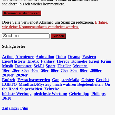
speichern, bis ich wieder kommentiere.
Diese Seite verwendet Akismet, um Spam zu reduzieren.
Erfahre,
wie deine Kommentardaten verarbeitet werden.
.
Suchen
nach:
Schlagwörter
Action
Abenteuer
Animation
Doku
Drama
Eastern
Epos/Historie
Erotik
Fantasy
Horror
Komödie
Krieg
Krimi
Musik
Romanze
Sci-Fi
Sport
Thriller
Western
10er
20er
30er
40er
50er
60er
70er
80er
90er
2000er
2010er
2020er
Endzeit
Erwachsenwerden
Gangster/Mafia
Geister
Gericht
LGBTQ
Mindfuck/Mystery
nach wahren Begebenheiten
On
the Road
Superhelden
Zeitreise
höchste Wertung
niedrigste Wertung
Geheimtipp
Philipps
10/10
Zufälliger Film