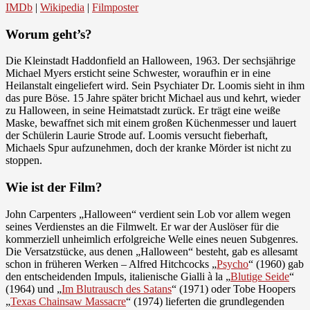
IMDb
|
Wikipedia
|
Filmposter
Worum geht’s?
Die Kleinstadt Haddonfield an Halloween, 1963. Der sechsjährige
Michael Myers ersticht seine Schwester, woraufhin er in eine
Heilanstalt eingeliefert wird. Sein Psychiater Dr. Loomis sieht in ihm
das pure Böse. 15 Jahre später bricht Michael aus und kehrt, wieder
zu Halloween, in seine Heimatstadt zurück. Er trägt eine weiße
Maske, bewaffnet sich mit einem großen Küchenmesser und lauert
der Schülerin Laurie Strode auf. Loomis versucht fieberhaft,
Michaels Spur aufzunehmen, doch der kranke Mörder ist nicht zu
stoppen.
Wie ist der Film?
John Carpenters „Halloween“ verdient sein Lob vor allem wegen
seines Verdienstes an die Filmwelt. Er war der Auslöser für die
kommerziell unheimlich erfolgreiche Welle eines neuen Subgenres.
Die Versatzstücke, aus denen „Halloween“ besteht, gab es allesamt
schon in früheren Werken – Alfred Hitchcocks „
Psycho
“ (1960) gab
den entscheidenden Impuls, italienische Gialli à la „
Blutige Seide
“
(1964) und „
Im Blutrausch des Satans
“ (1971) oder Tobe Hoopers
„
Texas Chainsaw Massacre
“ (1974) lieferten die grundlegenden