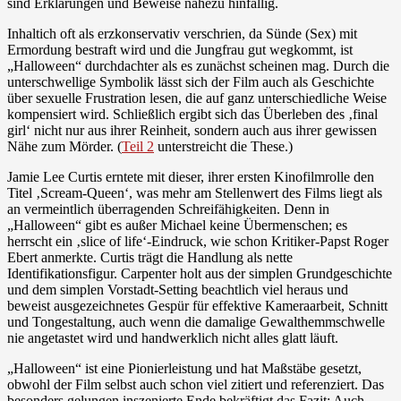
sind Erklärungen und Beweise nahezu hinfällig.
Inhaltich oft als erzkonservativ verschrien, da Sünde (Sex) mit
Ermordung bestraft wird und die Jungfrau gut wegkommt, ist
„Halloween“ durchdachter als es zunächst scheinen mag. Durch die
unterschwellige Symbolik lässt sich der Film auch als Geschichte
über sexuelle Frustration lesen, die auf ganz unterschiedliche Weise
kompensiert wird. Schließlich ergibt sich das Überleben des ‚final
girl‘ nicht nur aus ihrer Reinheit, sondern auch aus ihrer gewissen
Nähe zum Mörder. (
Teil 2
unterstreicht die These.)
Jamie Lee Curtis erntete mit dieser, ihrer ersten Kinofilmrolle den
Titel ‚Scream-Queen‘, was mehr am Stellenwert des Films liegt als
an vermeintlich überragenden Schreifähigkeiten. Denn in
„Halloween“ gibt es außer Michael keine Übermenschen; es
herrscht ein ‚slice of life‘-Eindruck, wie schon Kritiker-Papst Roger
Ebert anmerkte. Curtis trägt die Handlung als nette
Identifikationsfigur. Carpenter holt aus der simplen Grundgeschichte
und dem simplen Vorstadt-Setting beachtlich viel heraus und
beweist ausgezeichnetes Gespür für effektive Kameraarbeit, Schnitt
und Tongestaltung, auch wenn die damalige Gewalthemmschwelle
nie angetastet wird und handwerklich nicht alles glatt läuft.
„Halloween“ ist eine Pionierleistung und hat Maßstäbe gesetzt,
obwohl der Film selbst auch schon viel zitiert und referenziert. Das
besonders gelungen inszenierte Ende bekräftigt das Fazit: Auch