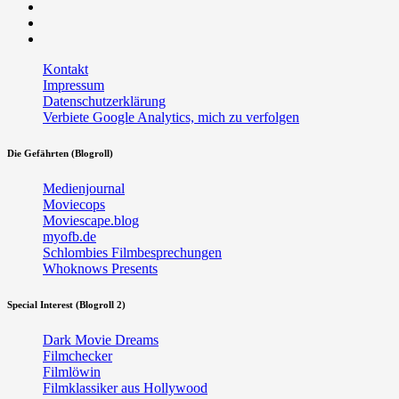
Facebook
Twitter
RSS
Kontakt
Impressum
Datenschutzerklärung
Verbiete Google Analytics, mich zu verfolgen
Die Gefährten (Blogroll)
Medienjournal
Moviecops
Moviescape.blog
myofb.de
Schlombies Filmbesprechungen
Whoknows Presents
Special Interest (Blogroll 2)
Dark Movie Dreams
Filmchecker
Filmlöwin
Filmklassiker aus Hollywood