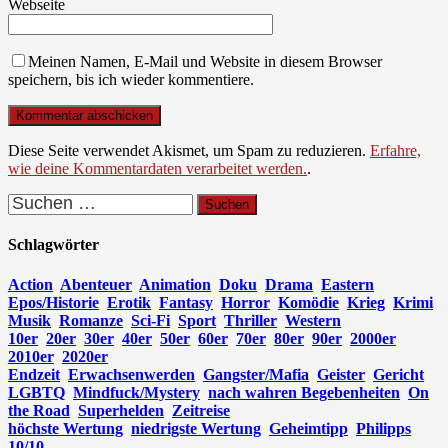
Webseite
Meinen Namen, E-Mail und Website in diesem Browser
speichern, bis ich wieder kommentiere.
Diese Seite verwendet Akismet, um Spam zu reduzieren.
Erfahre,
wie deine Kommentardaten verarbeitet werden.
.
Suchen
nach:
Schlagwörter
Action
Abenteuer
Animation
Doku
Drama
Eastern
Epos/Historie
Erotik
Fantasy
Horror
Komödie
Krieg
Krimi
Musik
Romanze
Sci-Fi
Sport
Thriller
Western
10er
20er
30er
40er
50er
60er
70er
80er
90er
2000er
2010er
2020er
Endzeit
Erwachsenwerden
Gangster/Mafia
Geister
Gericht
LGBTQ
Mindfuck/Mystery
nach wahren Begebenheiten
On
the Road
Superhelden
Zeitreise
höchste Wertung
niedrigste Wertung
Geheimtipp
Philipps
10/10