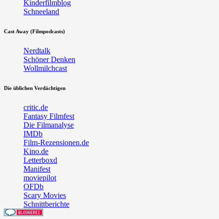
Kinderfilmblog
Schneeland
Cast Away (Filmpodcasts)
Nerdtalk
Schöner Denken
Wollmilchcast
Die üblichen Verdächtigen
critic.de
Fantasy Filmfest
Die Filmanalyse
IMDb
Film-Rezensionen.de
Kino.de
Letterboxd
Manifest
moviepilot
OFDb
Scary Movies
Schnittberichte