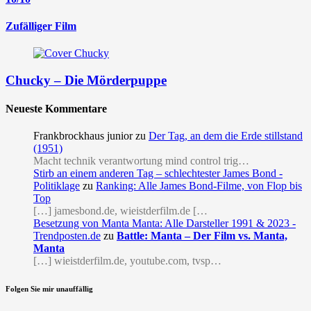
Zufälliger Film
Chucky – Die Mörderpuppe
Neueste Kommentare
Frankbrockhaus junior
zu
Der Tag, an dem die Erde stillstand
(1951)
Macht technik verantwortung mind control trig…
Stirb an einem anderen Tag – schlechtester James Bond -
Politiklage
zu
Ranking: Alle James Bond-Filme, von Flop bis
Top
[…] jamesbond.de, wieistderfilm.de […
Besetzung von Manta Manta: Alle Darsteller 1991 & 2023 -
Trendposten.de
zu
Battle: Manta – Der Film vs. Manta,
Manta
[…] wieistderfilm.de, youtube.com, tvsp…
Folgen Sie mir unauffällig