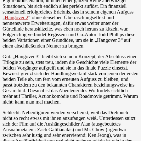
Figurenkonstellation, inmitten einer ganzen Reihe aberwitziger
Situationen, bis sich endlich alles perfekt auflöst. Ein finanziell
sensationell erfolgreiches Erlebnis, das in seinem eigenen Aufguss
„
Hangover 2
“ ohne denselben Überraschungseffekt und
nennenswerte Erweiterungen, dafür etwas weiter unter der
Gürtellinie herauskitzelte, was eben noch heraus zu kitzeln war.
Folgerichtig verbindet Regisseur und Co-Autor Todd Phillips diese
beiden Variationen einer Grundidee, um sie in „Hangover 3“ auf
einen abschließenden Nenner zu bringen.
Gut: „Hangover 3“ bleibt sich seinem Konzept, der Abschluss einer
Trilogie zu sein, stets treu, indem die Geschichte viele Elemente der
beiden Vorgänger aufgreift und sie in das finale Puzzle einsetzt.
Bewusst grenzt sich der Handlungsverlauf stark von jenen der ersten
beiden Teile ab, um fern vom erneuten Aufguss zu bleiben, und
passt trotzdem zu den bekannten Charakteren beziehungsweise ins
Gesamtbild. Diesmal ist das Abenteuer des Wolfrudels sichtlich
mehr auf Thriller, Actionkomödie und Roadmovie getrimmt. Warum
nicht; kann man mal machen.
Schlecht: Nebenfiguren werden verschenkt, weil das Drehbuch
nicht so recht etwas mit ihnen anzufangen weiß. Unterdessen stützt
sich der Film auf die Aushängeschilder Alan (ausgebeutetes
Ausnahmetalent: Zach Galifianakis) und Mr. Chow (irgendwo
zwischen sehr lustig und sehr enervierend: Ken Jeong), was in
dieser Ausführlichkeit nun mal nicht mehr so witzig ist wie in den