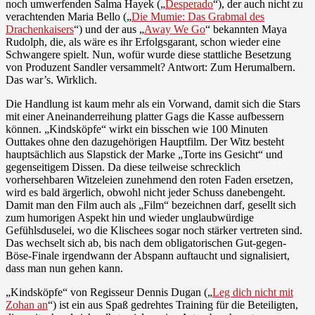
noch umwerfenden Salma Hayek („
Desperado
“), der auch nicht zu
verachtenden Maria Bello („
Die Mumie: Das Grabmal des
Drachenkaisers
“) und der aus „
Away We Go
“ bekannten Maya
Rudolph, die, als wäre es ihr Erfolgsgarant, schon wieder eine
Schwangere spielt. Nun, wofür wurde diese stattliche Besetzung
von Produzent Sandler versammelt? Antwort: Zum Herumalbern.
Das war’s. Wirklich.
Die Handlung ist kaum mehr als ein Vorwand, damit sich die Stars
mit einer Aneinanderreihung platter Gags die Kasse aufbessern
können. „Kindsköpfe“ wirkt ein bisschen wie 100 Minuten
Outtakes ohne den dazugehörigen Hauptfilm. Der Witz besteht
hauptsächlich aus Slapstick der Marke „Torte ins Gesicht“ und
gegenseitigem Dissen. Da diese teilweise schrecklich
vorhersehbaren Witzeleien zunehmend den roten Faden ersetzen,
wird es bald ärgerlich, obwohl nicht jeder Schuss danebengeht.
Damit man den Film auch als „Film“ bezeichnen darf, gesellt sich
zum humorigen Aspekt hin und wieder unglaubwürdige
Gefühlsduselei, wo die Klischees sogar noch stärker vertreten sind.
Das wechselt sich ab, bis nach dem obligatorischen Gut-gegen-
Böse-Finale irgendwann der Abspann auftaucht und signalisiert,
dass man nun gehen kann.
„Kindsköpfe“ von Regisseur Dennis Dugan („
Leg dich nicht mit
Zohan an
“) ist ein aus Spaß gedrehtes Training für die Beteiligten,