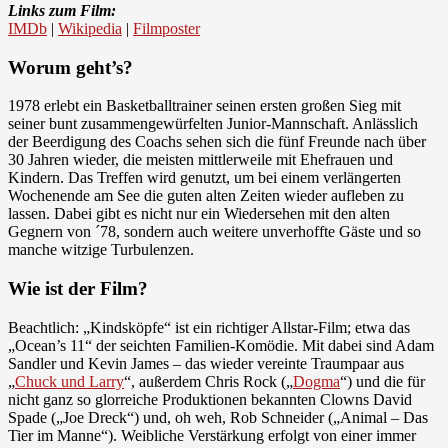
Links zum Film:
IMDb
|
Wikipedia
|
Filmposter
Worum geht’s?
1978 erlebt ein Basketballtrainer seinen ersten großen Sieg mit
seiner bunt zusammengewürfelten Junior-Mannschaft. Anlässlich
der Beerdigung des Coachs sehen sich die fünf Freunde nach über
30 Jahren wieder, die meisten mittlerweile mit Ehefrauen und
Kindern. Das Treffen wird genutzt, um bei einem verlängerten
Wochenende am See die guten alten Zeiten wieder aufleben zu
lassen. Dabei gibt es nicht nur ein Wiedersehen mit den alten
Gegnern von ´78, sondern auch weitere unverhoffte Gäste und so
manche witzige Turbulenzen.
Wie ist der Film?
Beachtlich: „Kindsköpfe“ ist ein richtiger Allstar-Film; etwa das
„Ocean’s 11“ der seichten Familien-Komödie. Mit dabei sind Adam
Sandler und Kevin James – das wieder vereinte Traumpaar aus
„
Chuck und Larry
“, außerdem Chris Rock („
Dogma
“) und die für
nicht ganz so glorreiche Produktionen bekannten Clowns David
Spade („Joe Dreck“) und, oh weh, Rob Schneider („Animal – Das
Tier im Manne“). Weibliche Verstärkung erfolgt von einer immer