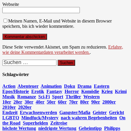
Webseite
Meinen Namen, E-Mail und Website in diesem Browser
speichern, bis ich wieder kommentiere.
Diese Seite verwendet Akismet, um Spam zu reduzieren.
Erfahre,
wie deine Kommentardaten verarbeitet werden.
.
Suchen
nach:
Schlagwörter
Action
Abenteuer
Animation
Doku
Drama
Eastern
Epos/Historie
Erotik
Fantasy
Horror
Komödie
Krieg
Krimi
Musik
Romanze
Sci-Fi
Sport
Thriller
Western
10er
20er
30er
40er
50er
60er
70er
80er
90er
2000er
2010er
2020er
Endzeit
Erwachsenwerden
Gangster/Mafia
Geister
Gericht
LGBTQ
Mindfuck/Mystery
nach wahren Begebenheiten
On
the Road
Superhelden
Zeitreise
höchste Wertung
niedrigste Wertung
Geheimtipp
Philipps