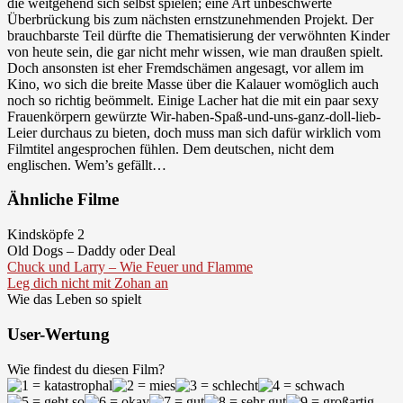
die weitgehend sich selbst spielen; eine Art unbeschwerte
Überbrückung bis zum nächsten ernstzunehmenden Projekt. Der
brauchbarste Teil dürfte die Thematisierung der verwöhnten Kinder
von heute sein, die gar nicht mehr wissen, wie man draußen spielt.
Doch ansonsten ist eher Fremdschämen angesagt, vor allem im
Kino, wo sich die breite Masse über die Kalauer womöglich auch
noch so richtig beömmelt. Einige Lacher hat die mit ein paar sexy
Frauenkörpern gewürzte Wir-haben-Spaß-und-uns-ganz-doll-lieb-
Leier durchaus zu bieten, doch muss man sich dafür wirklich vom
Filmtitel angesprochen fühlen. Dem deutschen, nicht dem
englischen. Wem’s gefällt…
Ähnliche Filme
Kindsköpfe 2
Old Dogs – Daddy oder Deal
Chuck und Larry – Wie Feuer und Flamme
Leg dich nicht mit Zohan an
Wie das Leben so spielt
User-Wertung
Wie findest du diesen Film?