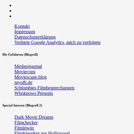
Facebook
Twitter
RSS
Kontakt
Impressum
Datenschutzerklärung
Verbiete Google Analytics, mich zu verfolgen
Die Gefährten (Blogroll)
Medienjournal
Moviecops
Moviescape.blog
myofb.de
Schlombies Filmbesprechungen
Whoknows Presents
Special Interest (Blogroll 2)
Dark Movie Dreams
Filmchecker
Filmlöwin
Filmklassiker aus Hollywood