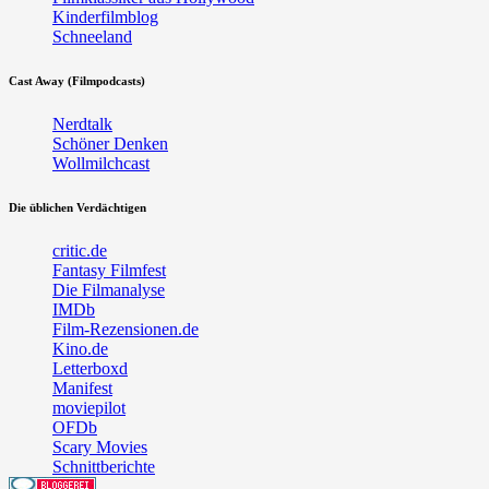
Kinderfilmblog
Schneeland
Cast Away (Filmpodcasts)
Nerdtalk
Schöner Denken
Wollmilchcast
Die üblichen Verdächtigen
critic.de
Fantasy Filmfest
Die Filmanalyse
IMDb
Film-Rezensionen.de
Kino.de
Letterboxd
Manifest
moviepilot
OFDb
Scary Movies
Schnittberichte