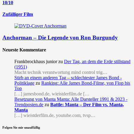
10/10
Zufälliger Film
Anchorman – Die Legende von Ron Burgundy
Neueste Kommentare
Frankbrockhaus junior
zu
Der Tag, an dem die Erde stillstand
(1951)
Macht technik verantwortung mind control trig…
Stirb an einem anderen Tag – schlechtester James Bond -
Politiklage
zu
Ranking: Alle James Bond-Filme, von Flop bis
Top
[…] jamesbond.de, wieistderfilm.de […
Besetzung von Manta Manta: Alle Darsteller 1991 & 2023 -
Trendposten.de
zu
Battle: Manta – Der Film vs. Manta,
Manta
[…] wieistderfilm.de, youtube.com, tvsp…
Folgen Sie mir unauffällig