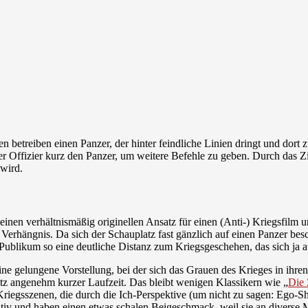
n betreiben einen Panzer, der hinter feindliche Linien dringt und dort 
er Offizier kurz den Panzer, um weitere Befehle zu geben. Durch das Z
 wird.
einen verhältnismäßig originellen Ansatz für einen (Anti-) Kriegsfilm 
n Verhängnis. Da sich der Schauplatz fast gänzlich auf einen Panzer be
Publikum so eine deutliche Distanz zum Kriegsgeschehen, das sich ja a
eine gelungene Vorstellung, bei der sich das Grauen des Krieges in ih
otz angenehm kurzer Laufzeit. Das bleibt wenigen Klassikern wie „
Die
Kriegsszenen, die durch die Ich-Perspektive (um nicht zu sagen: Ego-S
v und haben einen etwas schalen Beigeschmack, weil sie an diverse M