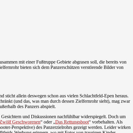
zusammen mit einer Fußtruppe Gebiete abgrasen soll, die bereits von
ielfernrohr bieten sich dem Panzerschützen verstörende Bilder von
und sticht allein deswegen schon aus vielen Schlachtfeld-Epen heraus.
schränkt (und das, was man durch dessen Zielfernrohr sieht), mag zwar
ußerhalb des Panzers abspielt.
ren Gesichtern und Diskussionen nachfühlbar widerspiegelt. Doch um
 Zwölf Geschworenen
“ oder „
Das Rettungsboot
“ vorbehalten. Als
hooter-Perspektive) des Panzerzielrohrs gezeigt werden. Leider wirken
itleids-Werbung erinnern, wo mit Fotos von traurigen Kinder-