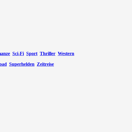
anze
Sci-Fi
Sport
Thriller
Western
oad
Superhelden
Zeitreise