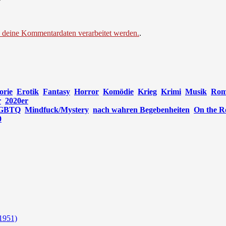
e deine Kommentardaten verarbeitet werden.
.
orie
Erotik
Fantasy
Horror
Komödie
Krieg
Krimi
Musik
Rom
r
2020er
GBTQ
Mindfuck/Mystery
nach wahren Begebenheiten
On the R
0
(1951)