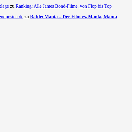
klage
zu
Ranking: Alle James Bond-Filme, von Flop bis Top
endposten.de
zu
Battle: Manta – Der Film vs. Manta, Manta