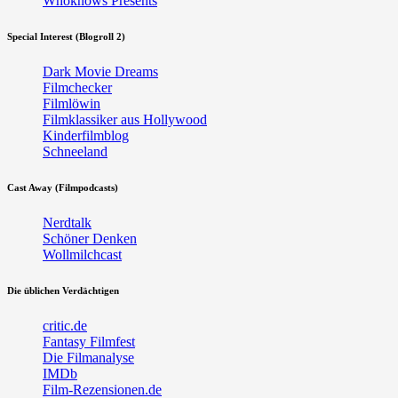
Whoknows Presents
Special Interest (Blogroll 2)
Dark Movie Dreams
Filmchecker
Filmlöwin
Filmklassiker aus Hollywood
Kinderfilmblog
Schneeland
Cast Away (Filmpodcasts)
Nerdtalk
Schöner Denken
Wollmilchcast
Die üblichen Verdächtigen
critic.de
Fantasy Filmfest
Die Filmanalyse
IMDb
Film-Rezensionen.de