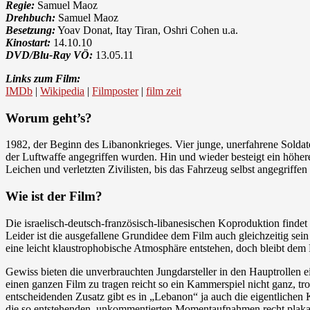
Regie:
Samuel Maoz
Drehbuch:
Samuel Maoz
Besetzung:
Yoav Donat, Itay Tiran, Oshri Cohen u.a.
Kinostart:
14.10.10
DVD/Blu-Ray VÖ:
13.05.11
Links zum Film:
IMDb
|
Wikipedia
|
Filmposter
|
film zeit
Worum geht’s?
1982, der Beginn des Libanonkrieges. Vier junge, unerfahrene Soldate
der Luftwaffe angegriffen wurden. Hin und wieder besteigt ein höher
Leichen und verletzten Zivilisten, bis das Fahrzeug selbst angegriffen
Wie ist der Film?
Die israelisch-deutsch-französisch-libanesischen Koproduktion findet 
Leider ist die ausgefallene Grundidee dem Film auch gleichzeitig sei
eine leicht klaustrophobische Atmosphäre entstehen, doch bleibt dem 
Gewiss bieten die unverbrauchten Jungdarsteller in den Hauptrollen 
einen ganzen Film zu tragen reicht so ein Kammerspiel nicht ganz, tr
entscheidenden Zusatz gibt es in „Lebanon“ ja auch die eigentlichen 
die so entstehenden, unkommentierten Momentaufnahmen recht plakati