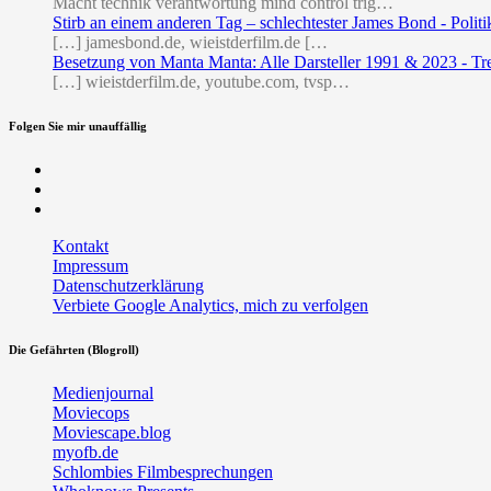
Macht technik verantwortung mind control trig…
Stirb an einem anderen Tag – schlechtester James Bond - Politi
[…] jamesbond.de, wieistderfilm.de […
Besetzung von Manta Manta: Alle Darsteller 1991 & 2023 - Tr
[…] wieistderfilm.de, youtube.com, tvsp…
Folgen Sie mir unauffällig
Facebook
Twitter
RSS
Kontakt
Impressum
Datenschutzerklärung
Verbiete Google Analytics, mich zu verfolgen
Die Gefährten (Blogroll)
Medienjournal
Moviecops
Moviescape.blog
myofb.de
Schlombies Filmbesprechungen