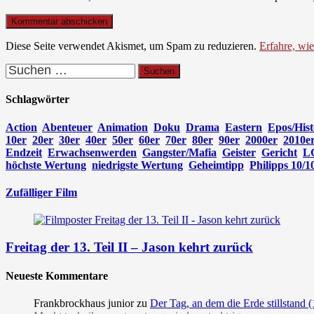
Diese Seite verwendet Akismet, um Spam zu reduzieren.
Erfahre, wi
Suchen
nach:
Schlagwörter
Action
Abenteuer
Animation
Doku
Drama
Eastern
Epos/Hist
10er
20er
30er
40er
50er
60er
70er
80er
90er
2000er
2010e
Endzeit
Erwachsenwerden
Gangster/Mafia
Geister
Gericht
L
höchste Wertung
niedrigste Wertung
Geheimtipp
Philipps 10/1
Zufälliger Film
Freitag der 13. Teil II – Jason kehrt zurück
Neueste Kommentare
Frankbrockhaus junior
zu
Der Tag, an dem die Erde stillstand 