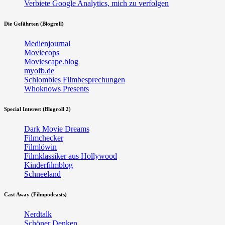
Verbiete Google Analytics, mich zu verfolgen
Die Gefährten (Blogroll)
Medienjournal
Moviecops
Moviescape.blog
myofb.de
Schlombies Filmbesprechungen
Whoknows Presents
Special Interest (Blogroll 2)
Dark Movie Dreams
Filmchecker
Filmlöwin
Filmklassiker aus Hollywood
Kinderfilmblog
Schneeland
Cast Away (Filmpodcasts)
Nerdtalk
Schöner Denken