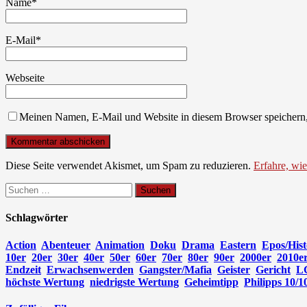
Name
*
E-Mail
*
Webseite
Meinen Namen, E-Mail und Website in diesem Browser speichern,
Diese Seite verwendet Akismet, um Spam zu reduzieren.
Erfahre, wi
Suchen
nach:
Schlagwörter
Action
Abenteuer
Animation
Doku
Drama
Eastern
Epos/Hist
10er
20er
30er
40er
50er
60er
70er
80er
90er
2000er
2010e
Endzeit
Erwachsenwerden
Gangster/Mafia
Geister
Gericht
L
höchste Wertung
niedrigste Wertung
Geheimtipp
Philipps 10/1