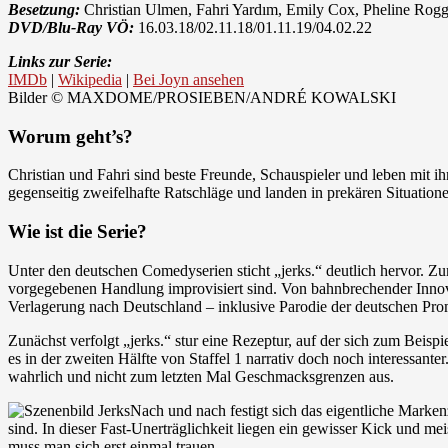
Besetzung:
Christian Ulmen, Fahri Yardım, Emily Cox, Pheline Rogg
DVD/Blu-Ray VÖ:
16.03.18/02.11.18/01.11.19/04.02.22
Links zur Serie:
IMDb
|
Wikipedia
|
Bei Joyn ansehen
Bilder © MAXDOME/PROSIEBEN/ANDRÉ KOWALSKI
Worum geht’s?
Christian und Fahri sind beste Freunde, Schauspieler und leben mit 
gegenseitig zweifelhafte Ratschläge und landen in prekären Situation
Wie ist die Serie?
Unter den deutschen Comedyserien sticht „jerks.“ deutlich hervor. Z
vorgegebenen Handlung improvisiert sind. Von bahnbrechender Innovat
Verlagerung nach Deutschland – inklusive Parodie der deutschen Pro
Zunächst verfolgt „jerks.“ stur eine Rezeptur, auf der sich zum Beisp
es in der zweiten Hälfte von Staffel 1 narrativ doch noch interessant
wahrlich und nicht zum letzten Mal Geschmacksgrenzen aus.
Nach und nach festigt sich das eigentliche Mark
sind. In dieser Fast-Unerträglichkeit liegen ein gewisser Kick und mei
muss man sich erst einmal trauen.