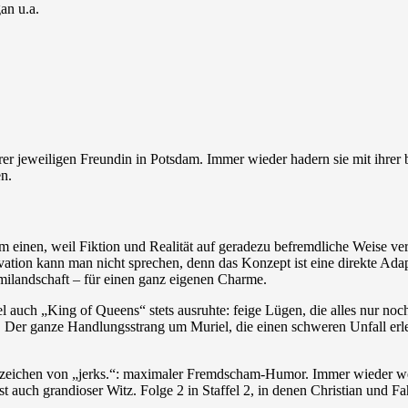
an u.a.
ihrer jeweiligen Freundin in Potsdam. Immer wieder hadern sie mit ihr
en.
um einen, weil Fiktion und Realität auf geradezu befremdliche Weise ve
ion kann man nicht sprechen, denn das Konzept ist eine direkte Adapt
milandschaft – für einen ganz eigenen Charme.
iel auch „King of Queens“ stets ausruhte: feige Lügen, die alles nur n
er. Der ganze Handlungsstrang um Muriel, die einen schweren Unfall erle
enzeichen von „jerks.“: maximaler Fremdscham-Humor. Immer wieder we
st auch grandioser Witz. Folge 2 in Staffel 2, in denen Christian und F