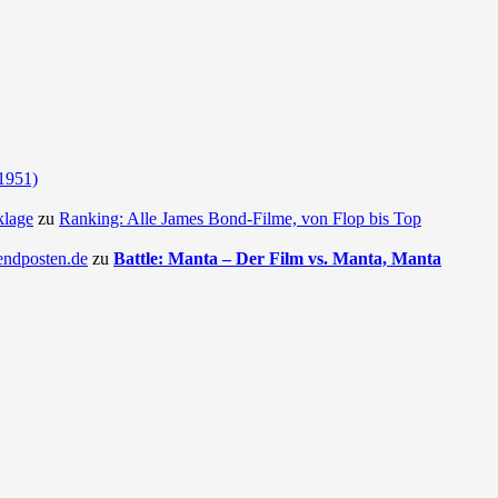
(1951)
klage
zu
Ranking: Alle James Bond-Filme, von Flop bis Top
endposten.de
zu
Battle: Manta – Der Film vs. Manta, Manta