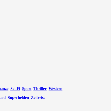
anze
Sci-Fi
Sport
Thriller
Western
oad
Superhelden
Zeitreise