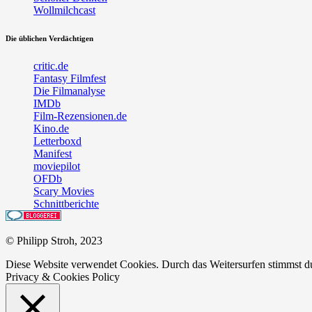
Wollmilchcast
Die üblichen Verdächtigen
critic.de
Fantasy Filmfest
Die Filmanalyse
IMDb
Film-Rezensionen.de
Kino.de
Letterboxd
Manifest
moviepilot
OFDb
Scary Movies
Schnittberichte
© Philipp Stroh, 2023
Diese Website verwendet Cookies. Durch das Weitersurfen stimmst 
Privacy & Cookies Policy