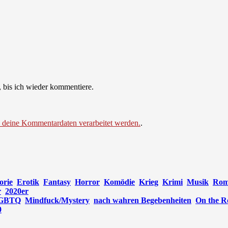
 bis ich wieder kommentiere.
e deine Kommentardaten verarbeitet werden.
.
orie
Erotik
Fantasy
Horror
Komödie
Krieg
Krimi
Musik
Rom
r
2020er
GBTQ
Mindfuck/Mystery
nach wahren Begebenheiten
On the R
0