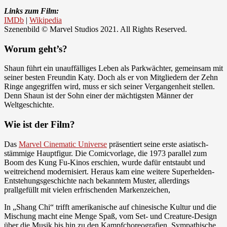
Links zum Film:
IMDb
|
Wikipedia
Szenenbild © Marvel Studios 2021. All Rights Reserved.
Worum geht’s?
Shaun führt ein unauffälliges Leben als Parkwächter, gemeinsam mit
seiner besten Freundin Katy. Doch als er von Mitgliedern der Zehn
Ringe angegriffen wird, muss er sich seiner Vergangenheit stellen.
Denn Shaun ist der Sohn einer der mächtigsten Männer der
Weltgeschichte.
Wie ist der Film?
Das
Marvel Cinematic Universe
präsentiert seine erste asiatisch-
stämmige Hauptfigur. Die Comicvorlage, die 1973 parallel zum
Boom des Kung Fu-Kinos erschien, wurde dafür entstaubt und
weitreichend modernisiert. Heraus kam eine weitere Superhelden-
Entstehungsgeschichte nach bekanntem Muster, allerdings
prallgefüllt mit vielen erfrischenden Markenzeichen,
In „Shang Chi“ trifft amerikanische auf chinesische Kultur und die
Mischung macht eine Menge Spaß, vom Set- und Creature-Design
über die Musik bis hin zu den Kampfchoreografien. Sympathische,