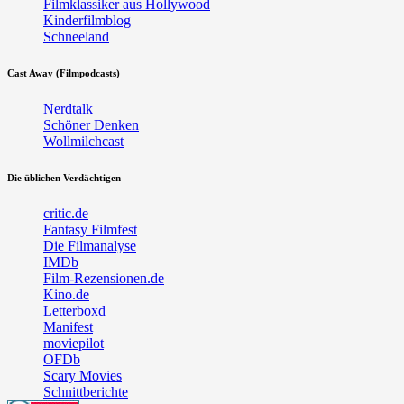
Filmklassiker aus Hollywood
Kinderfilmblog
Schneeland
Cast Away (Filmpodcasts)
Nerdtalk
Schöner Denken
Wollmilchcast
Die üblichen Verdächtigen
critic.de
Fantasy Filmfest
Die Filmanalyse
IMDb
Film-Rezensionen.de
Kino.de
Letterboxd
Manifest
moviepilot
OFDb
Scary Movies
Schnittberichte