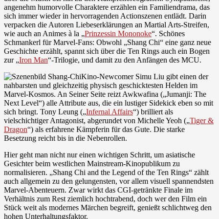
angenehm humorvolle Charaktere erzählen ein Familiendrama, das
sich immer wieder in hervorragenden Actionszenen entlädt. Darin
verpacken die Autoren Liebeserklärungen an Martial Arts-Streifen,
wie auch an Animes à la „
Prinzessin Mononoke
“. Schönes
Schmankerl für Marvel-Fans: Obwohl „Shang Chi“ eine ganz neue
Geschichte erzählt, spannt sich über die Ten Rings auch ein Bogen
zur „
Iron Man
“-Trilogie, und damit zu den Anfängen des MCU.
Kino-Newcomer Simu Liu gibt einen der
nahbarsten und gleichzeitig physisch geschicktesten Helden im
Marvel-Kosmos. An Seiner Seite reizt Awkwafina („Jumanji: The
Next Level“) alle Attribute aus, die ein lustiger Sidekick eben so mit
sich bringt. Tony Leung („
Infernal Affairs
“) brilliert als
vielschichtiger Antagonist, abgerundet von Michelle Yeoh („
Tiger &
Dragon
“) als erfahrene Kämpferin für das Gute. Die starke
Besetzung reicht bis in die Nebenrollen.
Hier geht man nicht nur einen wichtigen Schritt, um asiatische
Gesichter beim westlichen Mainstream-Kinopublikum zu
normalisieren. „Shang Chi and the Legend of the Ten Rings“ zählt
auch allgemein zu den gelungensten, vor allem visuell spannendsten
Marvel-Abenteuern. Zwar wirkt das CGI-getränkte Finale im
Verhältnis zum Rest ziemlich hochtrabend, doch wer den Film ein
Stück weit als modernes Märchen begreift, genießt schlichtweg den
hohen Unterhaltungsfaktor.