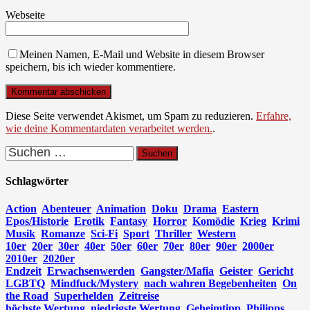
Webseite
Meinen Namen, E-Mail und Website in diesem Browser
speichern, bis ich wieder kommentiere.
Diese Seite verwendet Akismet, um Spam zu reduzieren.
Erfahre,
wie deine Kommentardaten verarbeitet werden.
.
Suchen
nach:
Schlagwörter
Action
Abenteuer
Animation
Doku
Drama
Eastern
Epos/Historie
Erotik
Fantasy
Horror
Komödie
Krieg
Krimi
Musik
Romanze
Sci-Fi
Sport
Thriller
Western
10er
20er
30er
40er
50er
60er
70er
80er
90er
2000er
2010er
2020er
Endzeit
Erwachsenwerden
Gangster/Mafia
Geister
Gericht
LGBTQ
Mindfuck/Mystery
nach wahren Begebenheiten
On
the Road
Superhelden
Zeitreise
höchste Wertung
niedrigste Wertung
Geheimtipp
Philipps