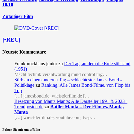
10/10
Zufälliger Film
[•REC]
Neueste Kommentare
Frankbrockhaus junior
zu
Der Tag, an dem die Erde stillstand
(1951)
Macht technik verantwortung mind control trig…
Stirb an einem anderen Tag – schlechtester James Bond -
Politiklage
zu
Ranking: Alle James Bond-Filme, von Flop bis
Top
[…] jamesbond.de, wieistderfilm.de […
Besetzung von Manta Manta: Alle Darsteller 1991 & 2023 -
Trendposten.de
zu
Battle: Manta – Der Film vs. Manta,
Manta
[…] wieistderfilm.de, youtube.com, tvsp…
Folgen Sie mir unauffällig