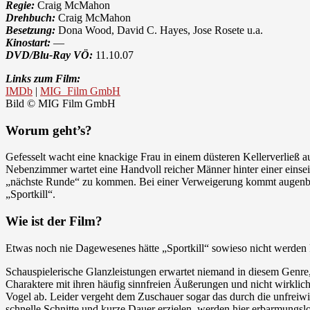
Regie:
Craig McMahon
Drehbuch:
Craig McMahon
Besetzung:
Dona Wood, David C. Hayes, Jose Rosete u.a.
Kinostart:
—
DVD/Blu-Ray VÖ:
11.10.07
Links zum Film:
IMDb
|
MIG Film GmbH
Bild © MIG Film GmbH
Worum geht’s?
Gefesselt wacht eine knackige Frau in einem düsteren Kellerverließ au
Nebenzimmer wartet eine Handvoll reicher Männer hinter einer einsei
„nächste Runde“ zu kommen. Bei einer Verweigerung kommt augenblickl
„Sportkill“.
Wie ist der Film?
Etwas noch nie Dagewesenes hätte „Sportkill“ sowieso nicht werden 
Schauspielerische Glanzleistungen erwartet niemand in diesem Genre, a
Charaktere mit ihren häufig sinnfreien Äußerungen und nicht wirklich
Vogel ab. Leider vergeht dem Zuschauer sogar das durch die unfreiwi
schnelle Schnitte und kurze Dauer erzielen, werden hier erbarmungslo