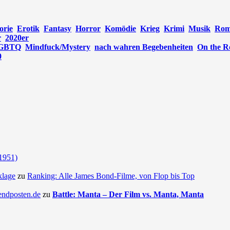
orie
Erotik
Fantasy
Horror
Komödie
Krieg
Krimi
Musik
Rom
r
2020er
GBTQ
Mindfuck/Mystery
nach wahren Begebenheiten
On the R
0
(1951)
klage
zu
Ranking: Alle James Bond-Filme, von Flop bis Top
endposten.de
zu
Battle: Manta – Der Film vs. Manta, Manta