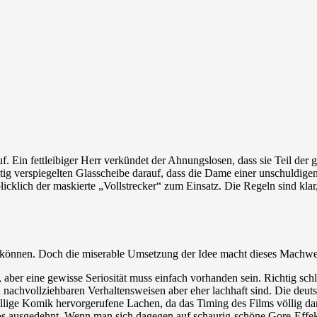
f. Ein fettleibiger Herr verkündet der Ahnungslosen, dass sie Teil der g
tig verspiegelten Glasscheibe darauf, dass die Dame einer unschuldigen
ich der maskierte „Vollstrecker“ zum Einsatz. Die Regeln sind klar, 
können. Doch die miserable Umsetzung der Idee macht dieses Machwerk
ber eine gewisse Seriosität muss einfach vorhanden sein. Richtig schlim
 nachvollziehbaren Verhaltensweisen aber eher lachhaft sind. Die deut
llige Komik hervorgerufene Lachen, da das Timing des Films völlig dan
s ausgedehnt. Wenn man sich dagegen auf schaurig-schöne Gore-Effekte 