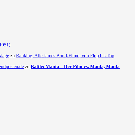
(1951)
klage
zu
Ranking: Alle James Bond-Filme, von Flop bis Top
endposten.de
zu
Battle: Manta – Der Film vs. Manta, Manta