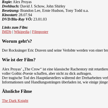
Regie:
Alex Proyas
Drehbuch:
David J. Schow, John Shirley
Besetzung:
Brandon Lee, Ernie Hudson, Tony Todd u.a.
Kinostart:
28.07.94
DVD/Blu-Ray VÖ:
23.01.03
Links zum Film:
IMDb
|
Wikipedia
|
Filmposter
Worum geht’s?
Der Rocksänger Eric Draven und seine Verlobte werden von einer br
Wie ist der Film?
Alex Proyas’ „The Crow“ ist eine klassische Rachestory mit retardie
voller Gothic-Poesie schaffen, aber nicht zu dick auftragen.
Der tragische Tod des Hauptdarstellers während der Dreharbeiten ver
Informationen und Handlungssträngen überladen ist, wie einige jünger
Ähnliche Filme
The Dark Knight