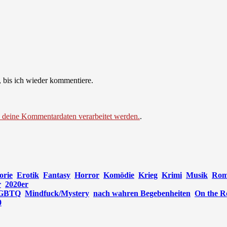
 bis ich wieder kommentiere.
e deine Kommentardaten verarbeitet werden.
.
orie
Erotik
Fantasy
Horror
Komödie
Krieg
Krimi
Musik
Rom
r
2020er
GBTQ
Mindfuck/Mystery
nach wahren Begebenheiten
On the R
0