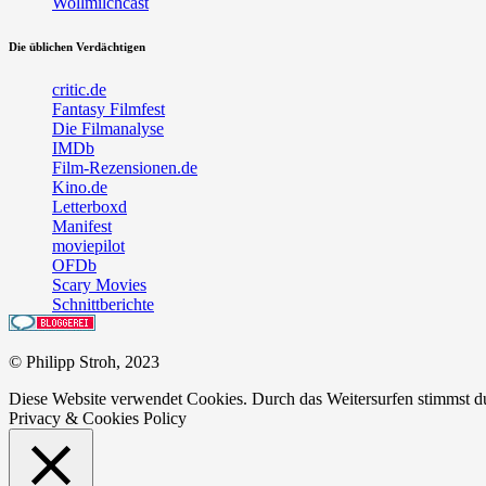
Wollmilchcast
Die üblichen Verdächtigen
critic.de
Fantasy Filmfest
Die Filmanalyse
IMDb
Film-Rezensionen.de
Kino.de
Letterboxd
Manifest
moviepilot
OFDb
Scary Movies
Schnittberichte
© Philipp Stroh, 2023
Diese Website verwendet Cookies. Durch das Weitersurfen stimmst 
Privacy & Cookies Policy