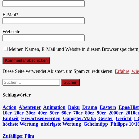
E-Mail
*
Webseite
Meinen Namen, E-Mail und Website in diesem Browser speichern,
Diese Seite verwendet Akismet, um Spam zu reduzieren.
Erfahre, wi
Suchen
nach:
Schlagwörter
Action
Abenteuer
Animation
Doku
Drama
Eastern
Epos/Hist
10er
20er
30er
40er
50er
60er
70er
80er
90er
2000er
2010e
Endzeit
Erwachsenwerden
Gangster/Mafia
Geister
Gericht
L
höchste Wertung
niedrigste Wertung
Geheimtipp
Philipps 10/1
Zufälliger Film