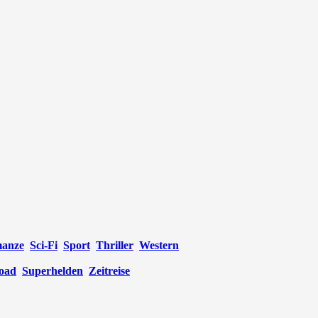
anze
Sci-Fi
Sport
Thriller
Western
oad
Superhelden
Zeitreise