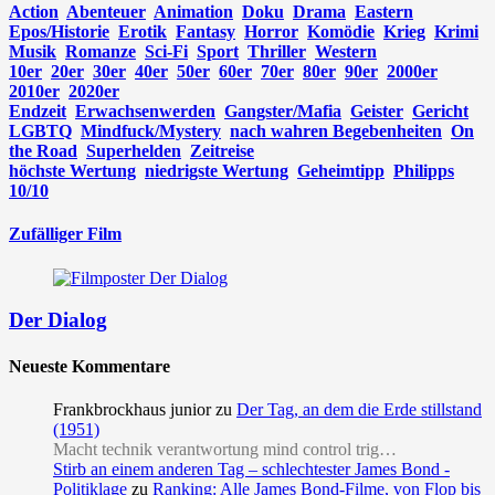
Action
Abenteuer
Animation
Doku
Drama
Eastern
Epos/Historie
Erotik
Fantasy
Horror
Komödie
Krieg
Krimi
Musik
Romanze
Sci-Fi
Sport
Thriller
Western
10er
20er
30er
40er
50er
60er
70er
80er
90er
2000er
2010er
2020er
Endzeit
Erwachsenwerden
Gangster/Mafia
Geister
Gericht
LGBTQ
Mindfuck/Mystery
nach wahren Begebenheiten
On
the Road
Superhelden
Zeitreise
höchste Wertung
niedrigste Wertung
Geheimtipp
Philipps
10/10
Zufälliger Film
Der Dialog
Neueste Kommentare
Frankbrockhaus junior
zu
Der Tag, an dem die Erde stillstand
(1951)
Macht technik verantwortung mind control trig…
Stirb an einem anderen Tag – schlechtester James Bond -
Politiklage
zu
Ranking: Alle James Bond-Filme, von Flop bis