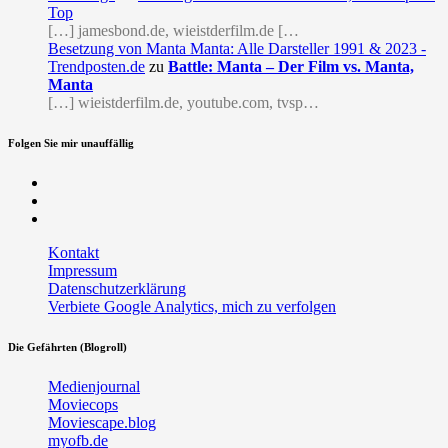
Top
[…] jamesbond.de, wieistderfilm.de […
Besetzung von Manta Manta: Alle Darsteller 1991 & 2023 -
Trendposten.de
zu
Battle: Manta – Der Film vs. Manta,
Manta
[…] wieistderfilm.de, youtube.com, tvsp…
Folgen Sie mir unauffällig
Facebook
Twitter
RSS
Kontakt
Impressum
Datenschutzerklärung
Verbiete Google Analytics, mich zu verfolgen
Die Gefährten (Blogroll)
Medienjournal
Moviecops
Moviescape.blog
myofb.de