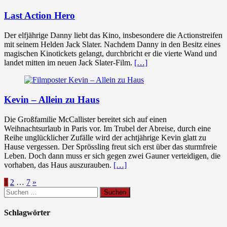
Last Action Hero
Der elfjährige Danny liebt das Kino, insbesondere die Actionstreifen
mit seinem Helden Jack Slater. Nachdem Danny in den Besitz eines
magischen Kinotickets gelangt, durchbricht er die vierte Wand und
landet mitten im neuen Jack Slater-Film.
[…]
Kevin – Allein zu Haus
Die Großfamilie McCallister bereitet sich auf einen
Weihnachtsurlaub in Paris vor. Im Trubel der Abreise, durch eine
Reihe unglücklicher Zufälle wird der achtjährige Kevin glatt zu
Hause vergessen. Der Sprössling freut sich erst über das sturmfreie
Leben. Doch dann muss er sich gegen zwei Gauner verteidigen, die
vorhaben, das Haus auszurauben.
[…]
Seitennummerierung
1
2
…
7
»
Suchen
der
nach:
Beiträge
Schlagwörter