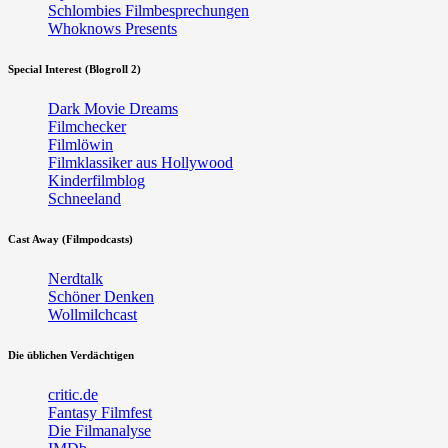
Schlombies Filmbesprechungen
Whoknows Presents
Special Interest (Blogroll 2)
Dark Movie Dreams
Filmchecker
Filmlöwin
Filmklassiker aus Hollywood
Kinderfilmblog
Schneeland
Cast Away (Filmpodcasts)
Nerdtalk
Schöner Denken
Wollmilchcast
Die üblichen Verdächtigen
critic.de
Fantasy Filmfest
Die Filmanalyse