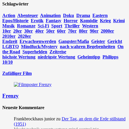
Schlagwörter
Action
Abenteuer
Animation
Doku
Drama
Eastern
Epos/Historie
Erotik
Fantasy
Horror
Komödie
Krieg
Krimi
Musik
Romanze
Sci-Fi
Sport
Thriller
Western
10er
20er
30er
40er
50er
60er
70er
80er
90er
2000er
2010er
2020er
Endzeit
Erwachsenwerden
Gangster/Mafia
Geister
Gericht
LGBTQ
Mindfuck/Mystery
nach wahren Begebenheiten
On
the Road
Superhelden
Zeitreise
höchste Wertung
niedrigste Wertung
Geheimtipp
Philipps
10/10
Zufälliger Film
Frenzy
Neueste Kommentare
Frankbrockhaus junior
zu
Der Tag, an dem die Erde stillstand
(1951)