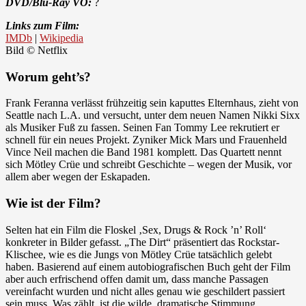
DVD/Blu-Ray VÖ:
?
Links zum Film:
IMDb
|
Wikipedia
Bild © Netflix
Worum geht’s?
Frank Feranna verlässt frühzeitig sein kaputtes Elternhaus, zieht von
Seattle nach L.A. und versucht, unter dem neuen Namen Nikki Sixx
als Musiker Fuß zu fassen. Seinen Fan Tommy Lee rekrutiert er
schnell für ein neues Projekt. Zyniker Mick Mars und Frauenheld
Vince Neil machen die Band 1981 komplett. Das Quartett nennt
sich Mötley Crüe und schreibt Geschichte – wegen der Musik, vor
allem aber wegen der Eskapaden.
Wie ist der Film?
Selten hat ein Film die Floskel ‚Sex, Drugs & Rock ’n’ Roll‘
konkreter in Bilder gefasst. „The Dirt“ präsentiert das Rockstar-
Klischee, wie es die Jungs von Mötley Crüe tatsächlich gelebt
haben. Basierend auf einem autobiografischen Buch geht der Film
aber auch erfrischend offen damit um, dass manche Passagen
vereinfacht wurden und nicht alles genau wie geschildert passiert
sein muss. Was zählt, ist die wilde, dramatische Stimmung.