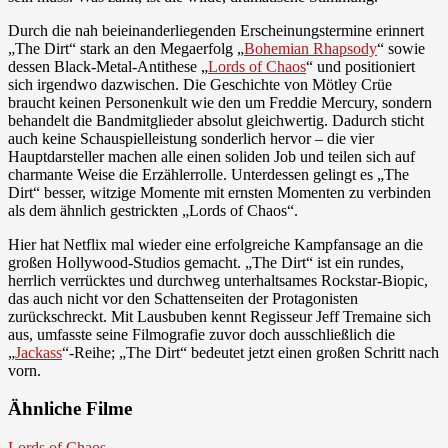
Durch die nah beieinanderliegenden Erscheinungstermine erinnert
„The Dirt“ stark an den Megaerfolg „
Bohemian Rhapsody
“ sowie
dessen Black-Metal-Antithese „
Lords of Chaos
“ und positioniert
sich irgendwo dazwischen. Die Geschichte von Mötley Crüe
braucht keinen Personenkult wie den um Freddie Mercury, sondern
behandelt die Bandmitglieder absolut gleichwertig. Dadurch sticht
auch keine Schauspielleistung sonderlich hervor – die vier
Hauptdarsteller machen alle einen soliden Job und teilen sich auf
charmante Weise die Erzählerrolle. Unterdessen gelingt es „The
Dirt“ besser, witzige Momente mit ernsten Momenten zu verbinden
als dem ähnlich gestrickten „Lords of Chaos“.
Hier hat Netflix mal wieder eine erfolgreiche Kampfansage an die
großen Hollywood-Studios gemacht. „The Dirt“ ist ein rundes,
herrlich verrücktes und durchweg unterhaltsames Rockstar-Biopic,
das auch nicht vor den Schattenseiten der Protagonisten
zurückschreckt. Mit Lausbuben kennt Regisseur Jeff Tremaine sich
aus, umfasste seine Filmografie zuvor doch ausschließlich die
„
Jackass
“-Reihe; „The Dirt“ bedeutet jetzt einen großen Schritt nach
vorn.
Ähnliche Filme
Lords of Chaos