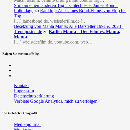
Macht technik verantwortung mind control trig…
Stirb an einem anderen Tag – schlechtester James Bond -
Politiklage
zu
Ranking: Alle James Bond-Filme, von Flop bis
Top
[…] jamesbond.de, wieistderfilm.de […
Besetzung von Manta Manta: Alle Darsteller 1991 & 2023 -
Trendposten.de
zu
Battle: Manta – Der Film vs. Manta,
Manta
[…] wieistderfilm.de, youtube.com, tvsp…
Folgen Sie mir unauffällig
Facebook
Twitter
RSS
Kontakt
Impressum
Datenschutzerklärung
Verbiete Google Analytics, mich zu verfolgen
Die Gefährten (Blogroll)
Medienjournal
Moviecops