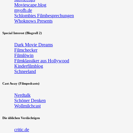
Moviescape.blog
myofb.de
Schlombies Filmbesprechungen
Whoknows Presents
Special Interest (Blogroll 2)
Dark Movie Dreams
Filmchecker
Filmlöwin
Filmklassiker aus Hollywood
Kinderfilmblog
Schneeland
Cast Away (Filmpodcasts)
Nerdtalk
Schöner Denken
Wollmilchcast
Die üblichen Verdächtigen
critic.de