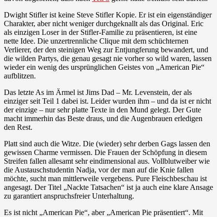
Dwight Stifler ist keine Steve Stifler Kopie. Er ist ein eigenständiger
Charakter, aber nicht weniger durchgeknallt als das Original. Eric
als einzigen Loser in der Stifler-Familie zu präsentieren, ist eine
nette Idee. Die unzertrennliche Clique mit dem schüchternen
Verlierer, der den steinigen Weg zur Entjungferung bewandert, und
die wilden Partys, die genau gesagt nie vorher so wild waren, lassen
wieder ein wenig des ursprünglichen Geistes von „American Pie“
aufblitzen.
Das letzte As im Ärmel ist Jims Dad – Mr. Levenstein, der als
einziger seit Teil 1 dabei ist. Leider wurden ihm – und da ist er nicht
der einzige – nur sehr platte Texte in den Mund gelegt. Der Gute
macht immerhin das Beste draus, und die Augenbrauen erledigen
den Rest.
Platt sind auch die Witze. Die (wieder) sehr derben Gags lassen den
gewissen Charme vermissen. Die Frauen der Schöpfung in diesem
Streifen fallen allesamt sehr eindimensional aus. Vollblutweiber wie
die Austauschstudentin Nadja, vor der man auf die Knie fallen
möchte, sucht man mittlerweile vergebens. Pure Fleischbeschau ist
angesagt. Der Titel „Nackte Tatsachen“ ist ja auch eine klare Ansage
zu garantiert anspruchsfreier Unterhaltung.
Es ist nicht „American Pie“, aber „American Pie präsentiert“. Mit