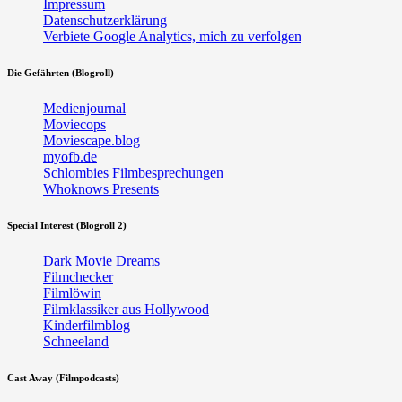
Impressum
Datenschutzerklärung
Verbiete Google Analytics, mich zu verfolgen
Die Gefährten (Blogroll)
Medienjournal
Moviecops
Moviescape.blog
myofb.de
Schlombies Filmbesprechungen
Whoknows Presents
Special Interest (Blogroll 2)
Dark Movie Dreams
Filmchecker
Filmlöwin
Filmklassiker aus Hollywood
Kinderfilmblog
Schneeland
Cast Away (Filmpodcasts)