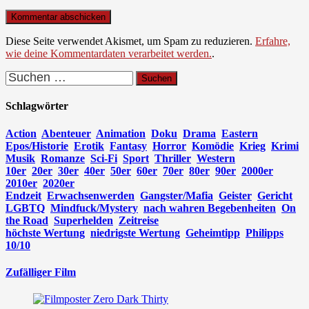
Diese Seite verwendet Akismet, um Spam zu reduzieren.
Erfahre,
wie deine Kommentardaten verarbeitet werden.
.
Suchen
nach:
Schlagwörter
Action
Abenteuer
Animation
Doku
Drama
Eastern
Epos/Historie
Erotik
Fantasy
Horror
Komödie
Krieg
Krimi
Musik
Romanze
Sci-Fi
Sport
Thriller
Western
10er
20er
30er
40er
50er
60er
70er
80er
90er
2000er
2010er
2020er
Endzeit
Erwachsenwerden
Gangster/Mafia
Geister
Gericht
LGBTQ
Mindfuck/Mystery
nach wahren Begebenheiten
On
the Road
Superhelden
Zeitreise
höchste Wertung
niedrigste Wertung
Geheimtipp
Philipps
10/10
Zufälliger Film