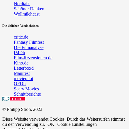
Nerdtalk
Schöner Denken
Wollmilchcast
Die üblichen Verdächtigen
critic.de
Fantasy Filmfest
Die Filmanalyse
IMDb
Film-Rezensionen.de
Kino.de
Letterboxd
Manifest
moviepilot
OFDb
Scary Movies
Schnittberichte
© Philipp Stroh, 2023
Diese Website verwendet Cookies. Durch das Weitersurfen stimmst
du der Verwendung zu.
OK
Cookie-Einstellungen