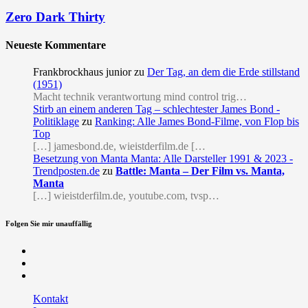
Zero Dark Thirty
Neueste Kommentare
Frankbrockhaus junior
zu
Der Tag, an dem die Erde stillstand
(1951)
Macht technik verantwortung mind control trig…
Stirb an einem anderen Tag – schlechtester James Bond -
Politiklage
zu
Ranking: Alle James Bond-Filme, von Flop bis
Top
[…] jamesbond.de, wieistderfilm.de […
Besetzung von Manta Manta: Alle Darsteller 1991 & 2023 -
Trendposten.de
zu
Battle: Manta – Der Film vs. Manta,
Manta
[…] wieistderfilm.de, youtube.com, tvsp…
Folgen Sie mir unauffällig
Facebook
Twitter
RSS
Kontakt