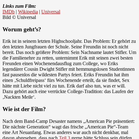
Links zum Film:
IMDb
|
Wikipedia
|
Universal
Bild © Universal
Worum geht’s?
Erik ist in seinem letzten Highschooljahr. Das Problem: Er gehört zu
den letzten Jungfrauen der Schule. Seine Freundin ist noch nicht
bereit. Das noch größere Problem: Sein Nachname lautet Stifler. Um
die Familienehre zu retten, unternimmt Erik mit seinen zwei besten
Freunden einen Wochenendausflug zum College, wo Eriks
legendärer Cousin Dwight Stifler mit hemmungslosen Studentinnen
fast pausenlos die wildesten Partys feiert. Eriks Freundin hat ihm
einen ‚Schuldfreipass‘ fürs Wochenende erteilt, da sie findet, Sex
hätte mit Liebe nicht viel zu tun. Erik darf also tun, was er will.
Dazu gehört auch eine verrückte College-Tradition: das Laufen der
‚Nackten Meile‘.
Wie ist der Film?
Nach dem Band-Camp Desaster namens „American Pie präsentiert:
Die nächste Generation“ wagt das frische „American Pie“-Team
eine Art Neuanfang. Etwas anderes war auch nicht denkbar, mal
davon abgesehen, dass nach
Teil 3
gerne hätte Schluss sein dürfen.