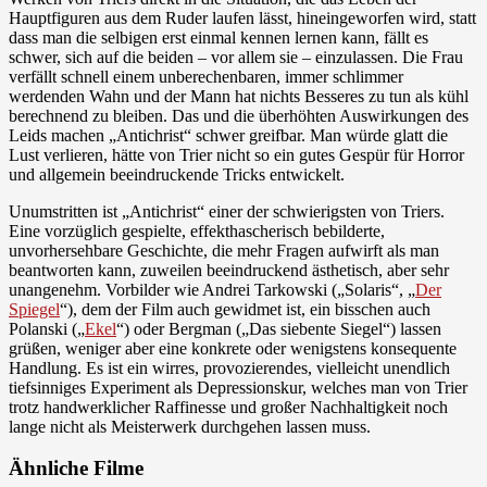
Hauptfiguren aus dem Ruder laufen lässt, hineingeworfen wird, statt
dass man die selbigen erst einmal kennen lernen kann, fällt es
schwer, sich auf die beiden – vor allem sie – einzulassen. Die Frau
verfällt schnell einem unberechenbaren, immer schlimmer
werdenden Wahn und der Mann hat nichts Besseres zu tun als kühl
berechnend zu bleiben. Das und die überhöhten Auswirkungen des
Leids machen „Antichrist“ schwer greifbar. Man würde glatt die
Lust verlieren, hätte von Trier nicht so ein gutes Gespür für Horror
und allgemein beeindruckende Tricks entwickelt.
Unumstritten ist „Antichrist“ einer der schwierigsten von Triers.
Eine vorzüglich gespielte, effekthascherisch bebilderte,
unvorhersehbare Geschichte, die mehr Fragen aufwirft als man
beantworten kann, zuweilen beeindruckend ästhetisch, aber sehr
unangenehm. Vorbilder wie Andrei Tarkowski („Solaris“, „
Der
Spiegel
“), dem der Film auch gewidmet ist, ein bisschen auch
Polanski („
Ekel
“) oder Bergman („Das siebente Siegel“) lassen
grüßen, weniger aber eine konkrete oder wenigstens konsequente
Handlung. Es ist ein wirres, provozierendes, vielleicht unendlich
tiefsinniges Experiment als Depressionskur, welches man von Trier
trotz handwerklicher Raffinesse und großer Nachhaltigkeit noch
lange nicht als Meisterwerk durchgehen lassen muss.
Ähnliche Filme