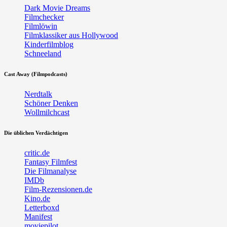
Dark Movie Dreams
Filmchecker
Filmlöwin
Filmklassiker aus Hollywood
Kinderfilmblog
Schneeland
Cast Away (Filmpodcasts)
Nerdtalk
Schöner Denken
Wollmilchcast
Die üblichen Verdächtigen
critic.de
Fantasy Filmfest
Die Filmanalyse
IMDb
Film-Rezensionen.de
Kino.de
Letterboxd
Manifest
moviepilot