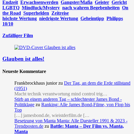
Endzeit
Erwachsenwerden
Gangster/Mafia
Geister
Gericht
LGBTQ
Mindfuck/Mystery
nach wahren Begebenheiten
On
the Road
Superhelden
Zeitreise
höchste Wertung
niedrigste Wertung
Geheimtipp
Philipps
10/10
Zufälliger Film
Glauben ist alles!
Neueste Kommentare
Frankbrockhaus junior
zu
Der Tag, an dem die Erde stillstand
(1951)
Macht technik verantwortung mind control trig…
Stirb an einem anderen Tag – schlechtester James Bond -
Politiklage
zu
Ranking: Alle James Bond-Filme, von Flop bis
Top
[…] jamesbond.de, wieistderfilm.de […
Besetzung von Manta Manta: Alle Darsteller 1991 & 2023 -
Trendposten.de
zu
Battle: Manta – Der Film vs. Manta,
Manta