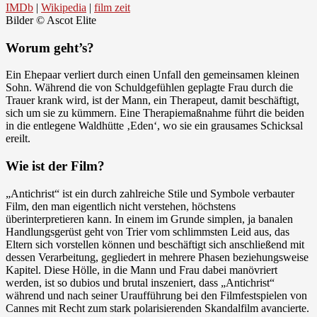
IMDb
|
Wikipedia
|
film zeit
Bilder © Ascot Elite
Worum geht’s?
Ein Ehepaar verliert durch einen Unfall den gemeinsamen kleinen
Sohn. Während die von Schuldgefühlen geplagte Frau durch die
Trauer krank wird, ist der Mann, ein Therapeut, damit beschäftigt,
sich um sie zu kümmern. Eine Therapiemaßnahme führt die beiden
in die entlegene Waldhütte ‚Eden‘, wo sie ein grausames Schicksal
ereilt.
Wie ist der Film?
„Antichrist“ ist ein durch zahlreiche Stile und Symbole verbauter
Film, den man eigentlich nicht verstehen, höchstens
überinterpretieren kann. In einem im Grunde simplen, ja banalen
Handlungsgerüst geht von Trier vom schlimmsten Leid aus, das
Eltern sich vorstellen können und beschäftigt sich anschließend mit
dessen Verarbeitung, gegliedert in mehrere Phasen beziehungsweise
Kapitel. Diese Hölle, in die Mann und Frau dabei manövriert
werden, ist so dubios und brutal inszeniert, dass „Antichrist“
während und nach seiner Uraufführung bei den Filmfestspielen von
Cannes mit Recht zum stark polarisierenden Skandalfilm avancierte.