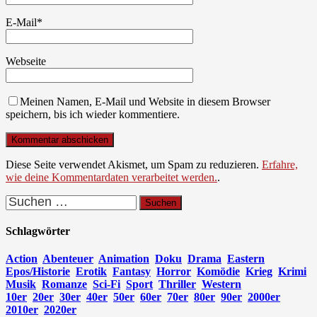
E-Mail
*
Webseite
Meinen Namen, E-Mail und Website in diesem Browser
speichern, bis ich wieder kommentiere.
Diese Seite verwendet Akismet, um Spam zu reduzieren.
Erfahre,
wie deine Kommentardaten verarbeitet werden.
.
Suchen
nach:
Schlagwörter
Action
Abenteuer
Animation
Doku
Drama
Eastern
Epos/Historie
Erotik
Fantasy
Horror
Komödie
Krieg
Krimi
Musik
Romanze
Sci-Fi
Sport
Thriller
Western
10er
20er
30er
40er
50er
60er
70er
80er
90er
2000er
2010er
2020er