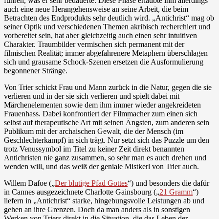
führen, was er sehr bedauerte. Diese Phase erlaubte ihm allerdings
auch eine neue Herangehensweise an seine Arbeit, die beim
Betrachten des Endprodukts sehr deutlich wird. „Antichrist“ mag ob
seiner Optik und verschiedenen Themen akribisch recherchiert und
vorbereitet sein, hat aber gleichzeitig auch einen sehr intuitiven
Charakter. Traumbilder vermischen sich permanent mit der
filmischen Realität; immer abgefahrenere Metaphern überschlagen
sich und grausame Schock-Szenen ersetzen die Ausformulierung
begonnener Stränge.
Von Trier schickt Frau und Mann zurück in die Natur, gegen die sie
verlieren und in der sie sich verlieren und spielt dabei mit
Märchenelementen sowie dem ihm immer wieder angekreideten
Frauenhass. Dabei konfrontiert der Filmmacher zum einen sich
selbst auf therapeutische Art mit seinen Ängsten, zum anderen sein
Publikum mit der archaischen Gewalt, die der Mensch (im
Geschlechterkampf) in sich trägt. Nur setzt sich das Puzzle um den
trotz Venussymbol im Titel zu keiner Zeit direkt benannten
Antichristen nie ganz zusammen, so sehr man es auch drehen und
wenden will, und das weiß der geniale Mistkerl von Trier auch.
Willem Dafoe („
Der blutige Pfad Gottes
“) und besonders die dafür
in Cannes ausgezeichnete Charlotte Gainsbourg („
21 Gramm
“)
liefern in „Antichrist“ starke, hingebungsvolle Leistungen ab und
gehen an ihre Grenzen. Doch da man anders als in sonstigen
Werken von Triers direkt in die Situation, die das Leben der