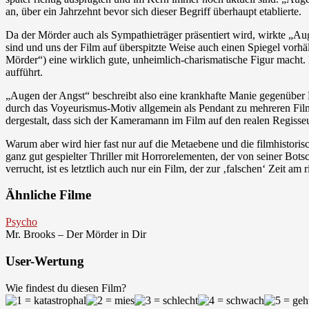
an, über ein Jahrzehnt bevor sich dieser Begriff überhaupt etablierte.
Da der Mörder auch als Sympathieträger präsentiert wird, wirkte „Auge
sind und uns der Film auf überspitzte Weise auch einen Spiegel vorh
Mörder“) eine wirklich gute, unheimlich-charismatische Figur macht
aufführt.
„Augen der Angst“ beschreibt also eine krankhafte Manie gegenüber 
durch das Voyeurismus-Motiv allgemein als Pendant zu mehreren Film
dergestalt, dass sich der Kameramann im Film auf den realen Regisseu
Warum aber wird hier fast nur auf die Metaebene und die filmhistoris
ganz gut gespielter Thriller mit Horrorelementen, der von seiner Bot
verrucht, ist es letztlich auch nur ein Film, der zur ‚falschen‘ Zeit a
Ähnliche Filme
Psycho
Mr. Brooks – Der Mörder in Dir
User-Wertung
Wie findest du diesen Film?