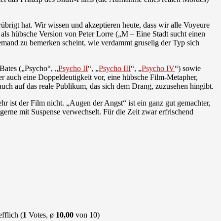
übrigt hat. Wir wissen und akzeptieren heute, dass wir alle Voyeure
als hübsche Version von Peter Lorre („M – Eine Stadt sucht einen
iemand zu bemerken scheint, wie verdammt gruselig der Typ sich
Bates („Psycho“, „
Psycho II
“, „
Psycho III
“, „
Psycho IV
“) sowie
r auch eine Doppeldeutigkeit vor, eine hübsche Film-Metapher,
 auch auf das reale Publikum, das sich dem Drang, zuzusehen hingibt.
r ist der Film nicht. „Augen der Angst“ ist ein ganz gut gemachter,
 gerne mit Suspense verwechselt. Für die Zeit zwar erfrischend
(
1
Votes, ø
10,00
von 10)