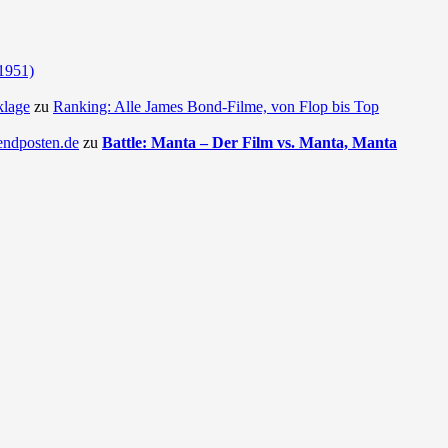
(1951)
klage
zu
Ranking: Alle James Bond-Filme, von Flop bis Top
endposten.de
zu
Battle: Manta – Der Film vs. Manta, Manta