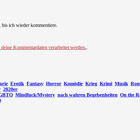
 bis ich wieder kommentiere.
e deine Kommentardaten verarbeitet werden.
.
orie
Erotik
Fantasy
Horror
Komödie
Krieg
Krimi
Musik
Rom
r
2020er
GBTQ
Mindfuck/Mystery
nach wahren Begebenheiten
On the R
0