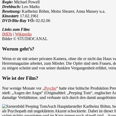
Regie:
Michael Powell
Drehbuch:
Leo Marks
Besetzung:
Karlheinz Böhm, Moira Shearer, Anna Massey u.a.
Kinostart:
17.02.1961
DVD/Blu-Ray VÖ:
02.02.06
Links zum Film:
IMDb
|
Wikipedia
Bilder © STUDIOCANAL
Worum geht’s?
Wenn er sie mit seiner privaten Kamera, ohne die er nicht das Haus v
Herrenmagazine arbeitet, zum Mörder. Die Opfer sind stets Frauen, d
zu mögen scheint und von seiner dunklen Vergangenheit erfährt, vers
Wie ist der Film?
Nur wenige Monate vor „
Psycho
“ hatte eine britische Produktion Pr
stieß: „Augen der Angst“ (Originaltitel: „Peeping Tom“, englischer A
damalige Verhältnisse, und verbaute sich durch den damit ausgelösten
Auch Hauptdarsteller Karlheinz Böhm, ber
als Psychopath mit ungeklärtem Akzent schockierte. Dabei ist dieser 
später richtig ausprägten und im Kern immer noch aktuell sind. „Aug