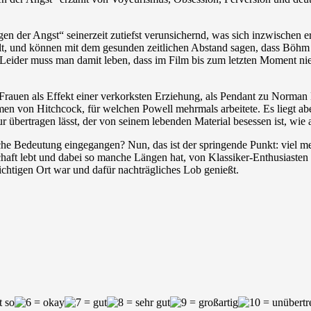
n der Angst“ seinerzeit zutiefst verunsichernd, was sich inzwischen er
ält, und können mit dem gesunden zeitlichen Abstand sagen, dass Böhm 
. Leider muss man damit leben, dass im Film bis zum letzten Moment n
Frauen als Effekt einer verkorksten Erziehung, als Pendant zu Norman 
en von Hitchcock, für welchen Powell mehrmals arbeitete. Es liegt abe
r übertragen lässt, der von seinem lebenden Material besessen ist, wie
che Bedeutung eingegangen? Nun, das ist der springende Punkt: viel meh
schaft lebt und dabei so manche Längen hat, von Klassiker-Enthusiasten
m richtigen Ort war und dafür nachträgliches Lob genießt.