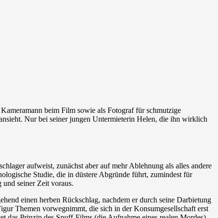
 als Kameramann beim Film sowie als Fotograf für schmutzige
sieht. Nur bei seiner jungen Untermieterin Helen, die ihn wirklich
schlager aufweist, zunächst aber auf mehr Ablehnung als alles andere
ologische Studie, die in düstere Abgründe führt, zumindest für
 und seiner Zeit voraus.
ergehend einen herben Rückschlag, nachdem er durch seine Darbietung
e Figur Themen vorwegnimmt, die sich in der Konsumgesellschaft erst
et das Prinzip des Snuff-Films (die Aufnahme eines realen Mordes)