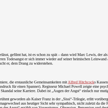
erlässt, gefilmt hat, ist es schon zu spät – dann wird Marc Lewis, der
eren Todesangst er sich immer wieder auf seiner heimischen Leinwand an
ucht er, dem Drang zu widerstehen.
emiere, die erstaunliche Gemeinsamkeiten mit
Alfred Hitchcock
s Kassen
usdruck für einen Spanner). Regisseur Michael Powell zeigte eine psych
 Skandal seine Karriere. Dabei ist „Augen der Angst“ einfach nur mutig
ühmt geworden als Kaiser Franz in der „Sissi“-Trilogie, erlitt vorüb
Imagewechsel aus heutiger Sicht sehr sympathisch, nicht zuletzt da di
en der Angst“ erzählt von Voyeurismus, Obsession, Perversion und deut