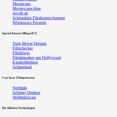
Moviecops
Moviescape.blog
myofb.de
Schlombies Filmbesprechungen
Whoknows Presents
Special Interest (Blogroll 2)
Dark Movie Dreams
Filmchecker
Filmlöwin
Filmklassiker aus Hollywood
Kinderfilmblog
Schneeland
Cast Away (Filmpodcasts)
Nerdtalk
Schöner Denken
Wollmilchcast
Die üblichen Verdächtigen