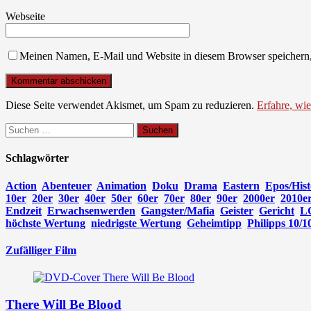
Webseite
Meinen Namen, E-Mail und Website in diesem Browser speichern,
Diese Seite verwendet Akismet, um Spam zu reduzieren.
Erfahre, wi
Suchen
nach:
Schlagwörter
Action
Abenteuer
Animation
Doku
Drama
Eastern
Epos/Hist
10er
20er
30er
40er
50er
60er
70er
80er
90er
2000er
2010e
Endzeit
Erwachsenwerden
Gangster/Mafia
Geister
Gericht
L
höchste Wertung
niedrigste Wertung
Geheimtipp
Philipps 10/1
Zufälliger Film
There Will Be Blood