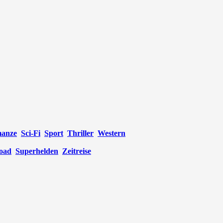
anze
Sci-Fi
Sport
Thriller
Western
oad
Superhelden
Zeitreise