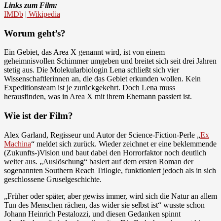
Links zum Film:
IMDb
|
Wikipedia
Worum geht’s?
Ein Gebiet, das Area X genannt wird, ist von einem
geheimnisvollen Schimmer umgeben und breitet sich seit drei Jahren
stetig aus. Die Molekularbiologin Lena schließt sich vier
Wissenschaftlerinnen an, die das Gebiet erkunden wollen. Kein
Expeditionsteam ist je zurückgekehrt. Doch Lena muss
herausfinden, was in Area X mit ihrem Ehemann passiert ist.
Wie ist der Film?
Alex Garland, Regisseur und Autor der Science-Fiction-Perle „
Ex
Machina
“ meldet sich zurück. Wieder zeichnet er eine beklemmende
(Zukunfts-)Vision und baut dabei den Horrorfaktor noch deutlich
weiter aus. „Auslöschung“ basiert auf dem ersten Roman der
sogenannten Southern Reach Trilogie, funktioniert jedoch als in sich
geschlossene Gruselgeschichte.
„Früher oder später, aber gewiss immer, wird sich die Natur an allem
Tun des Menschen rächen, das wider sie selbst ist“ wusste schon
Johann Heinrich Pestalozzi, und diesen Gedanken spinnt