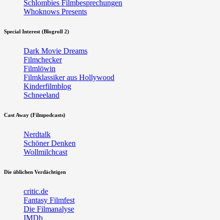
Schlombies Filmbesprechungen
Whoknows Presents
Special Interest (Blogroll 2)
Dark Movie Dreams
Filmchecker
Filmlöwin
Filmklassiker aus Hollywood
Kinderfilmblog
Schneeland
Cast Away (Filmpodcasts)
Nerdtalk
Schöner Denken
Wollmilchcast
Die üblichen Verdächtigen
critic.de
Fantasy Filmfest
Die Filmanalyse
IMDb