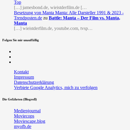
Top
[…] jamesbond.de, wieistderfilm.de […
Besetzung von Manta Manta: Alle Darsteller 1991 & 2023 -
Trendposten.de
zu
Battle: Manta – Der Film vs. Manta,
Manta
[…] wieistderfilm.de, youtube.com, tvsp…
Folgen Sie mir unauffällig
Facebook
Twitter
RSS
Kontakt
Impressum
Datenschutzerklärung
Verbiete Google Analytics, mich zu verfolgen
Die Gefährten (Blogroll)
Medienjournal
Moviecops
Moviescape.blog
myofb.de