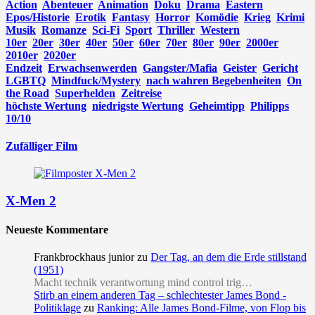
Action
Abenteuer
Animation
Doku
Drama
Eastern
Epos/Historie
Erotik
Fantasy
Horror
Komödie
Krieg
Krimi
Musik
Romanze
Sci-Fi
Sport
Thriller
Western
10er
20er
30er
40er
50er
60er
70er
80er
90er
2000er
2010er
2020er
Endzeit
Erwachsenwerden
Gangster/Mafia
Geister
Gericht
LGBTQ
Mindfuck/Mystery
nach wahren Begebenheiten
On
the Road
Superhelden
Zeitreise
höchste Wertung
niedrigste Wertung
Geheimtipp
Philipps
10/10
Zufälliger Film
X-Men 2
Neueste Kommentare
Frankbrockhaus junior
zu
Der Tag, an dem die Erde stillstand
(1951)
Macht technik verantwortung mind control trig…
Stirb an einem anderen Tag – schlechtester James Bond -
Politiklage
zu
Ranking: Alle James Bond-Filme, von Flop bis