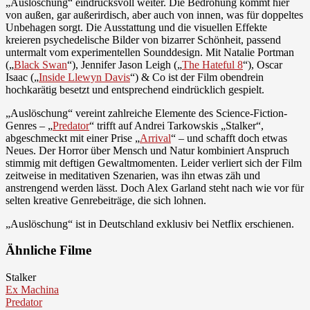
„Auslöschung“ eindrucksvoll weiter. Die Bedrohung kommt hier
von außen, gar außerirdisch, aber auch von innen, was für doppeltes
Unbehagen sorgt. Die Ausstattung und die visuellen Effekte
kreieren psychedelische Bilder von bizarrer Schönheit, passend
untermalt vom experimentellen Sounddesign. Mit Natalie Portman
(„
Black Swan
“), Jennifer Jason Leigh („
The Hateful 8
“), Oscar
Isaac („
Inside Llewyn Davis
“) & Co ist der Film obendrein
hochkarätig besetzt und entsprechend eindrücklich gespielt.
„Auslöschung“ vereint zahlreiche Elemente des Science-Fiction-
Genres – „
Predator
“ trifft auf Andrei Tarkowskis „Stalker“,
abgeschmeckt mit einer Prise „
Arrival
“ – und schafft doch etwas
Neues. Der Horror über Mensch und Natur kombiniert Anspruch
stimmig mit deftigen Gewaltmomenten. Leider verliert sich der Film
zeitweise in meditativen Szenarien, was ihn etwas zäh und
anstrengend werden lässt. Doch Alex Garland steht nach wie vor für
selten kreative Genrebeiträge, die sich lohnen.
„Auslöschung“ ist in Deutschland exklusiv bei Netflix erschienen.
Ähnliche Filme
Stalker
Ex Machina
Predator