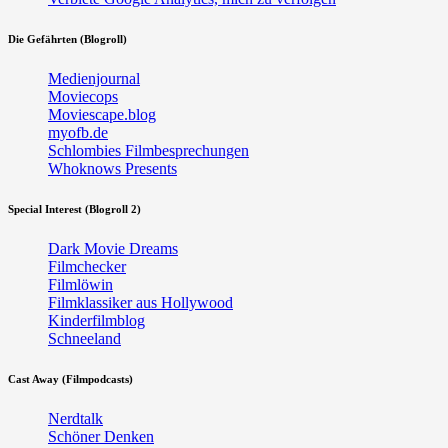
Die Gefährten (Blogroll)
Medienjournal
Moviecops
Moviescape.blog
myofb.de
Schlombies Filmbesprechungen
Whoknows Presents
Special Interest (Blogroll 2)
Dark Movie Dreams
Filmchecker
Filmlöwin
Filmklassiker aus Hollywood
Kinderfilmblog
Schneeland
Cast Away (Filmpodcasts)
Nerdtalk
Schöner Denken