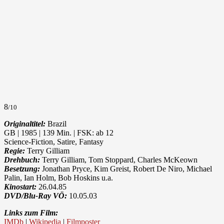
8
/10
Originaltitel:
Brazil
GB | 1985 | 139 Min. | FSK: ab 12
Science-Fiction, Satire, Fantasy
Regie:
Terry Gilliam
Drehbuch:
Terry Gilliam, Tom Stoppard, Charles McKeown
Besetzung:
Jonathan Pryce, Kim Greist, Robert De Niro, Michael
Palin, Ian Holm, Bob Hoskins u.a.
Kinostart:
26.04.85
DVD/Blu-Ray VÖ:
10.05.03
Links zum Film:
IMDb
|
Wikipedia
|
Filmposter