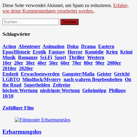
Diese Seite verwendet Akismet, um Spam zu reduzieren.
Erfahre,
wie deine Kommentardaten verarbeitet werden.
.
Suchen
nach:
Schlagwörter
Action
Abenteuer
Animation
Doku
Drama
Eastern
Epos/Historie
Erotik
Fantasy
Horror
Komödie
Krieg
Krimi
Musik
Romanze
Sci-Fi
Sport
Thriller
Western
10er
20er
30er
40er
50er
60er
70er
80er
90er
2000er
2010er
2020er
Endzeit
Erwachsenwerden
Gangster/Mafia
Geister
Gericht
LGBTQ
Mindfuck/Mystery
nach wahren Begebenheiten
On
the Road
Superhelden
Zeitreise
höchste Wertung
niedrigste Wertung
Geheimtipp
Philipps
10/10
Zufälliger Film
Erbarmungslos