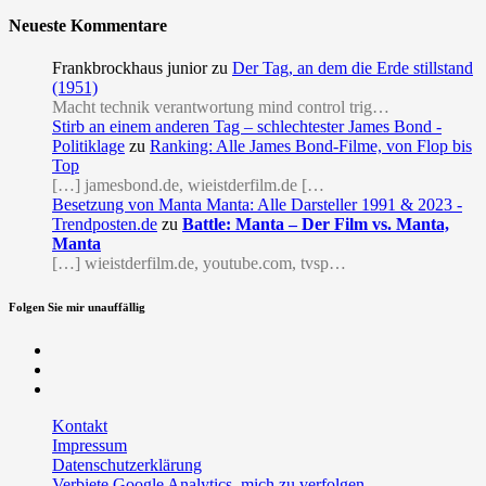
Neueste Kommentare
Frankbrockhaus junior
zu
Der Tag, an dem die Erde stillstand
(1951)
Macht technik verantwortung mind control trig…
Stirb an einem anderen Tag – schlechtester James Bond -
Politiklage
zu
Ranking: Alle James Bond-Filme, von Flop bis
Top
[…] jamesbond.de, wieistderfilm.de […
Besetzung von Manta Manta: Alle Darsteller 1991 & 2023 -
Trendposten.de
zu
Battle: Manta – Der Film vs. Manta,
Manta
[…] wieistderfilm.de, youtube.com, tvsp…
Folgen Sie mir unauffällig
Facebook
Twitter
RSS
Kontakt
Impressum
Datenschutzerklärung
Verbiete Google Analytics, mich zu verfolgen