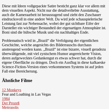
Diese mit Ideen vollgepackte Satire besticht ganz klar vor allem mit
dem visuellen Aspekt. Nicht nur die detailverliebte Ausstattung,
auch die Kameraarbeit ist herausragend und zieht den Zuschauer
eindrucksvoll in eine andere Welt. Da wird jede schauspielerische
Leistung fast zur Nebensache, wobei der gut sichtbare Eifer der
Darsteller ein wichtiger Bestandteil der eigenartigen Atmosphäre ist.
Boni sind die hübsche Musik und ein nachhaltiges Ende.
Problematisch wird in „Brazil“ die Verfolgung der eigentlichen
Geschichte, welche angesichts des Bilderrauschs durchaus
anstrengend werden kann. „Brazil“ ist eine bizarre, visuell geradezu
überwältigende, mit viel zynischem Humor angereicherte Vision,
deren aufgewecktes Gedankengut es etwas schwer hat, durch die
eigene Oberfläche zu dringen. Doch ein Ausflug in diese kafkaeske
Science-Fiction-Version eines verkommenen Systems ist auf jeden
Fall eine Bereicherung.
Ähnliche Filme
12 Monkeys
Fear and Loathing in Las Vegas
1984
Der Prozeß
Metropolis