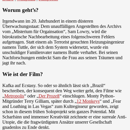
Worum geht’s?
Irgendwann im 20. Jahrhundert in einem düsteren
Überwachungsstaat: Dem unauffälligen Angestellten des Archivs
vom „Misterium für Orgainsation“, Sam Lowry, wird die
bürokratische Nachbearbeitung eines folgenschweren Fehlers
aufgetragen. Statt einem als Terrorist gesuchten Heizungsingenieur
namens Tuttle, der sich dem System widersetzt, wurde ein
unschuldiger Familienvater namens Buttle verhaftet. Bei seinen
Nachforschungen entdeckt Sam die Frau aus seinen Träumen und
jagt ihr nach.
Wie ist der Film?
Kafka auf Ecstasy. So oder so ähnlich lässt sich „Brazil“
beschreiben, der konsequent den Weg weiter geht, den Filme wie
„
Metropolis
“ oder „
Der Prozeß
“ einschlugen. Monty Python-
Mitgründer Terry Gilliam, später durch „
12 Monkeys
“ und „Fear
and Loathing in Las Vegas“ zum Kultregisseur geworden, zeigt
schon in diesem frühen Soloprojekt sein ganzes Potential. Mit
Scharfsinn und immenser Kreativität zeichnete er eine surreale Anti-
Utopie, die die fragwürdigsten Ansätze unserer Gesellschaft
gnadenlos zu Ende denkt.