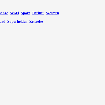
anze
Sci-Fi
Sport
Thriller
Western
oad
Superhelden
Zeitreise