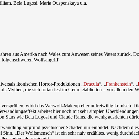
lliam, Bela Lugosi, Maria Ouspenskaya u.a.
en Jahren aus Amerika nach Wales zum Anwesen seines Vaters zurück. Do
 folgenschweren Wolfsangriff.
niversals ikonischen Horror-Produktionen „
Dracula
“, „
Frankenstein
“, „
-Mythen, die sich fortan fest im Genre etablierten – vor allem den Wol
ersprühen, wirkt das Werwolf-Makeup eher unfreiwillig komisch. Die 
erwandlungseffekt arbeitet hier noch mit sehr simplen Überblendungen
von Stars wie Bela Lugosi und Claude Rains, die wenig ausrichten dürf
 Verwandlung aufgrund psychischer Schäden nur einbildet. Nachdem dies
l Sinn. „Der Wolfsmensch“ ist ein sehr naiv erzähltes, wenig durchda
lles andere als ausgereift.