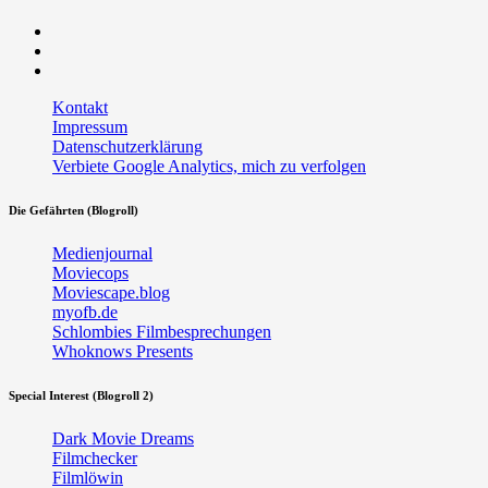
Facebook
Twitter
RSS
Kontakt
Impressum
Datenschutzerklärung
Verbiete Google Analytics, mich zu verfolgen
Die Gefährten (Blogroll)
Medienjournal
Moviecops
Moviescape.blog
myofb.de
Schlombies Filmbesprechungen
Whoknows Presents
Special Interest (Blogroll 2)
Dark Movie Dreams
Filmchecker
Filmlöwin