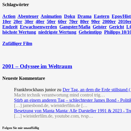
Schlagwörter
Action
Abenteuer
Animation
Doku
Drama
Eastern
Epos/Hist
10er
20er
30er
40er
50er
60er
70er
80er
90er
2000er
2010e
Endzeit
Erwachsenwerden
Gangster/Mafia
Geister
Gericht
L
höchste Wertung
niedrigste Wertung
Geheimtipp
Philipps 10/1
Zufälliger Film
2001 – Odyssee im Weltraum
Neueste Kommentare
Frankbrockhaus junior
zu
Der Tag, an dem die Erde stillstand 
Macht technik verantwortung mind control trig…
Stirb an einem anderen Tag – schlechtester James Bond - Politi
[…] jamesbond.de, wieistderfilm.de […
Besetzung von Manta Manta: Alle Darsteller 1991 & 2023 - Tr
[…] wieistderfilm.de, youtube.com, tvsp…
Folgen Sie mir unauffällig