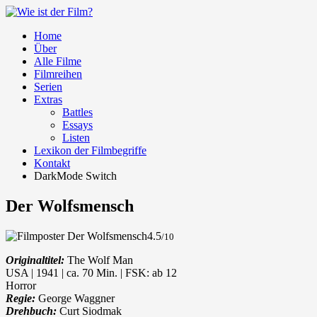
Home
Über
Alle Filme
Filmreihen
Serien
Extras
Battles
Essays
Listen
Lexikon der Filmbegriffe
Kontakt
DarkMode Switch
Der Wolfsmensch
4.5
/10
Originaltitel:
The Wolf Man
USA | 1941 | ca. 70 Min. | FSK: ab 12
Horror
Regie:
George Waggner
Drehbuch:
Curt Siodmak