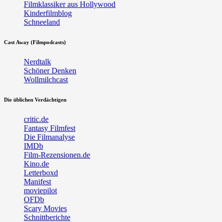
Filmklassiker aus Hollywood
Kinderfilmblog
Schneeland
Cast Away (Filmpodcasts)
Nerdtalk
Schöner Denken
Wollmilchcast
Die üblichen Verdächtigen
critic.de
Fantasy Filmfest
Die Filmanalyse
IMDb
Film-Rezensionen.de
Kino.de
Letterboxd
Manifest
moviepilot
OFDb
Scary Movies
Schnittberichte