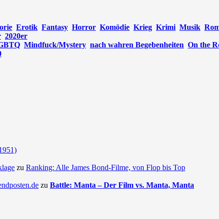
orie
Erotik
Fantasy
Horror
Komödie
Krieg
Krimi
Musik
Rom
r
2020er
GBTQ
Mindfuck/Mystery
nach wahren Begebenheiten
On the R
0
(1951)
klage
zu
Ranking: Alle James Bond-Filme, von Flop bis Top
endposten.de
zu
Battle: Manta – Der Film vs. Manta, Manta