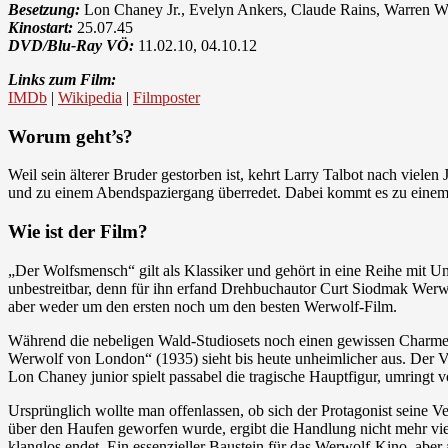
Besetzung:
Lon Chaney Jr., Evelyn Ankers, Claude Rains, Warren Wi
Kinostart:
25.07.45
DVD/Blu-Ray VÖ:
11.02.10, 04.10.12
Links zum Film:
IMDb
|
Wikipedia
|
Filmposter
Worum geht’s?
Weil sein älterer Bruder gestorben ist, kehrt Larry Talbot nach viel
und zu einem Abendspaziergang überredet. Dabei kommt es zu einem
Wie ist der Film?
„Der Wolfsmensch“ gilt als Klassiker und gehört in eine Reihe mit U
unbestreitbar, denn für ihn erfand Drehbuchautor Curt Siodmak Werwolf
aber weder um den ersten noch um den besten Werwolf-Film.
Während die nebeligen Wald-Studiosets noch einen gewissen Charme v
Werwolf von London“ (1935) sieht bis heute unheimlicher aus. Der V
Lon Chaney junior spielt passabel die tragische Hauptfigur, umringt 
Ursprünglich wollte man offenlassen, ob sich der Protagonist seine
über den Haufen geworfen wurde, ergibt die Handlung nicht mehr vie
klanglos endet. Ein essenzieller Baustein für das Werwolf-Kino, aber a